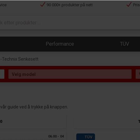
vice
90 000+ produkter på nett
Pri
Performance
TÜV
-Technix Senkesett
ese vår guide ved å trykke på knappen.
0
06.00 - 04
TÜV