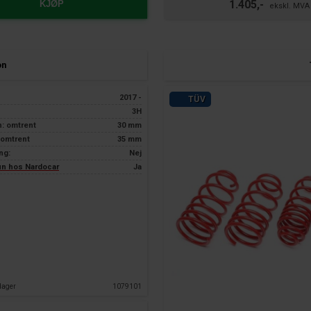
1.405,-
KJØP
on
2017 -
TÜV
3H
n: omtrent
30 mm
 omtrent
35 mm
ng:
Nej
kun hos Nardocar
Ja
dager
1079101