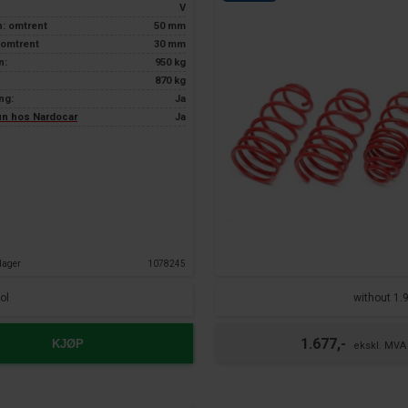
V
n: omtrent
50 mm
 omtrent
30 mm
n:
950 kg
870 kg
ng:
Ja
kun hos Nardocar
Ja
dager
1078245
ol
without 1.9
1.677,-
KJØP