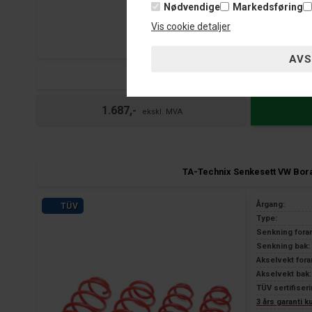
Nødvendige
Markedsføring
Vis cookie detaljer
Fjernlager
Lev. ca.:
2-8
hver
1.8l 4/Motion/without variant
1.687,-
TA-Technix Senkesett VW Bor
Årgang:
TÜV
Type:
Senkning fora
Senkning bak:
Akselvekt fora
Akselvekt bak:
TÜV sertifiseri
3 års garanti 