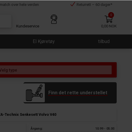
smatch over hele verden
Returrett – 60 dager*
0
Kundeservice
0,00 NOK
El Kjøretøy
tilbud
Finn det rette understellet
TA-Technix Senkesett Volvo V40
Årgang:
10.99 - 05.00