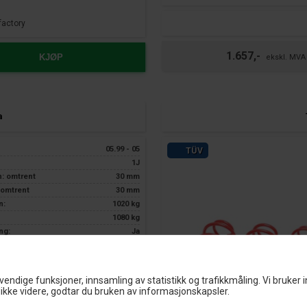
factory
1.657,-
KJØP
a
05.99 - 05
TÜV
1J
n: omtrent
30 mm
 omtrent
30 mm
n:
1020 kg
1080 kg
ng:
Ja
kun hos Nardocar
Ja
vendige funksjoner, innsamling av statistikk og trafikkmåling. Vi bruker 
ikke videre, godtar du bruken av informasjonskapsler.