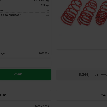
n:
930 - 990 kg
925 kg
ng:
Ja
kun hos Nardocar
Ja
dager
1078626
n
5.364,-
KJØP
I+IV
TA-
2003 - 2020