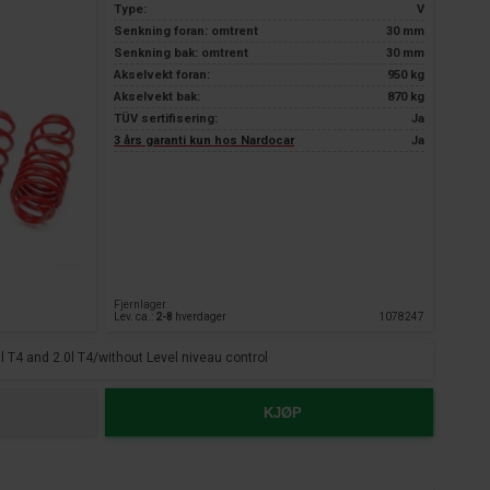
Type:
V
Senkning foran: omtrent
30 mm
Senkning bak: omtrent
30 mm
Akselvekt foran:
950 kg
Akselvekt bak:
870 kg
TÜV sertifisering:
Ja
3 års garanti kun hos Nardocar
Ja
Fjernlager
Lev. ca.:
2-8
hverdager
1078247
l T4 and 2.0l T4/without Level niveau control
KJØP