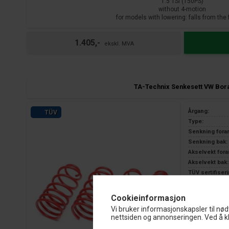
1.5 TSI (150PS)
without 4-motion
for models with lowering: falls from the 
the lowering: accordingly lower
1.405,-
TA-Technix Senkesett VW Bor
Årgang:
TÜV
Type:
Senkning fora
Senkning bak:
Akselvekt fora
Akselvekt bak:
TÜV sertifiseri
3 års garanti 
Cookieinformasjon
Vi bruker informasjonskapsler til nød
nettsiden og annonseringen. Ved å kl