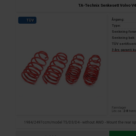
TA-Technix Senkesett Volvo V4
Årgang:
TÜV
Type:
Senkning fora
Senkning bak:
TÜV sertifiseri
3 års garanti 
Fjernlager
Lev. ca.:
2-8
hver
1984/2497ccm/model T5/D3/D4 - without AWD - Mount the rear sprin