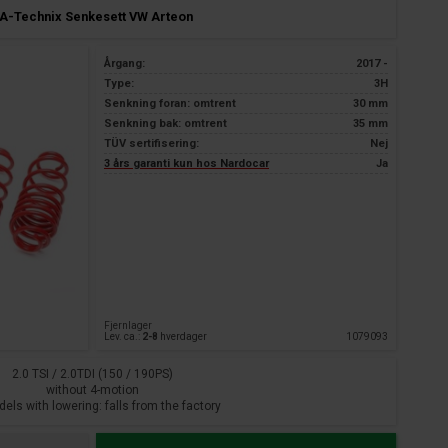
A-Technix Senkesett VW Arteon
Årgang:
2017 -
Type:
3H
Senkning foran: omtrent
30 mm
Senkning bak: omtrent
35 mm
TÜV sertifisering:
Nej
3 års garanti kun hos Nardocar
Ja
Fjernlager
Lev. ca.:
2-8
hverdager
1079093
2.0 TSI / 2.0TDI (150 / 190PS)
without 4-motion
dels with lowering: falls from the factory
the lowering: accordingly lower