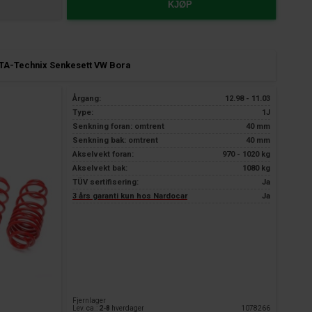
KJØP
TA-Technix Senkesett VW Bora
Årgang:
12.98 - 11.03
Type:
1J
Senkning foran: omtrent
40 mm
Senkning bak: omtrent
40 mm
Akselvekt foran:
970 - 1020 kg
Akselvekt bak:
1080 kg
TÜV sertifisering:
Ja
3 års garanti kun hos Nardocar
Ja
Fjernlager
Lev. ca.:
2-8
hverdager
1078266