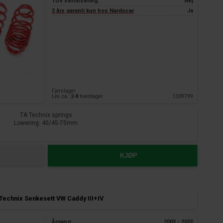
TÜV sertifisering:
Nej
3 års garanti kun hos Nardocar
Ja
Fjernlager
Lev. ca.:
2-8
hverdager
1309799
TA Technix springs
Lowering: 40/45-75mm
suitable for:
VW Caddy III+IV Type 2K / 2KN
1.0-1.4TSI+1.6l+2.0SDI
KJØP
year of construction 2003 - 2020
incl. Life and box
Technix Senkesett VW Caddy III+IV
Årgang:
2003 - 2020