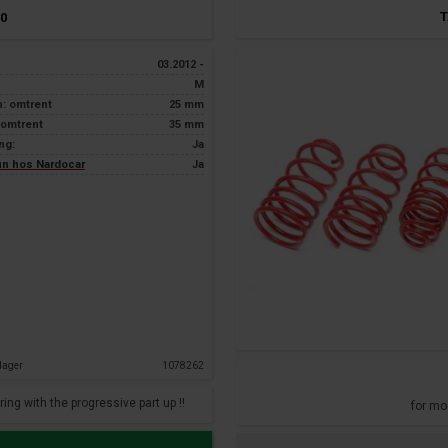
T
0
03.2012 -
M
n: omtrent
25 mm
 omtrent
35 mm
ng:
Ja
kun hos Nardocar
Ja
dager
1078262
g with the progressive part up !!
for mo