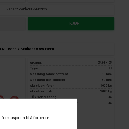
Variant - without 4-Motion
KJØP
TA-Technix Senkesett VW Bora
Årgang:
05.99 - 05
Type:
1J
Senkning foran: omtrent
30 mm
Senkning bak: omtrent
30 mm
Akselvekt foran:
1020 kg
Akselvekt bak:
1080 kg
TÜV sertifisering:
Ja
3 års garanti kun hos Nardocar
Ja
informasjonen til å forbedre