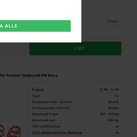
Fjernlager
Lev. ca.:
2-8
hverdager
1078301
/2.3 V5/2.8l V6 4/Motion/without variant
KJØP
TA-Technix Senkesett VW Bora
Årgang:
12.98 - 11.03
Type:
1J
Senkning foran: omtrent
40 mm
Senkning bak: omtrent
40 mm
Akselvekt foran:
920 - 970 kg
Akselvekt bak:
1080 kg
TÜV sertifisering:
Ja
3 års garanti kun hos Nardocar
Ja