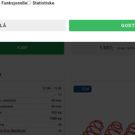
Funksjonelle
Statistiske
dager
1078300
1.9TDI
1.597,-
KJØP
a
12.98 - 11.03
TÜV
1J
n: omtrent
40 mm
 omtrent
40 mm
n:
920 kg
1080 kg
ng:
Ja
kun hos Nardocar
Ja