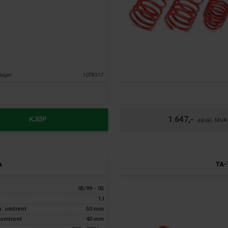
dager
1078317
1.647,-
KJØP
TA-
a
05/99 - 05
1J
n: omtrent
50 mm
 omtrent
40 mm