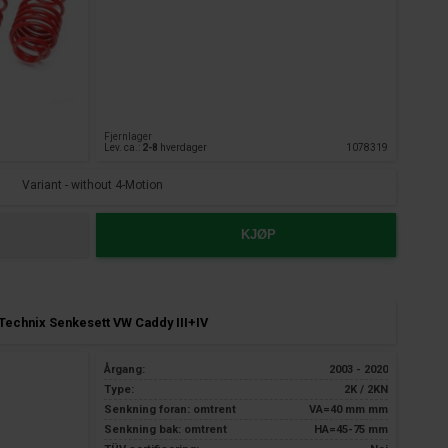
Fjernlager
Lev. ca.:
2-8
hverdager
1078319
Variant - without 4-Motion
KJØP
Technix Senkesett VW Caddy III+IV
Årgang:
2003 - 2020
Type:
2K / 2KN
Senkning foran: omtrent
VA=40 mm mm
Senkning bak: omtrent
HA=45-75 mm