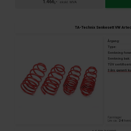
1.466,-
TA-Technix Senkesett VW Arte
Årgang:
Type:
Senkning fora
Senkning bak:
TÜV sertifiseri
3 års garanti 
Fjernlager
Lev. ca.:
2-8
hver