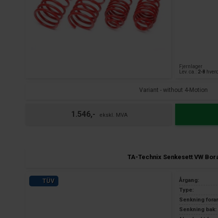
Fjernlager
Lev. ca.:
2-8
hver
Variant - without 4-Motion
1.546,-
TA-Technix Senkesett VW Bor
Årgang:
TÜV
Type:
Senkning fora
Senkning bak: