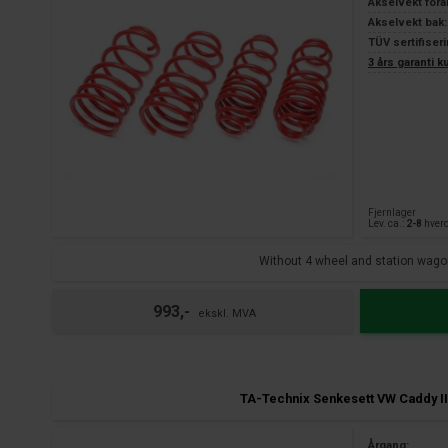
Akselvekt fora
Akselvekt bak:
TÜV sertifiseri
3 års garanti 
Fjernlager
Lev. ca.:
2-8
hver
Without 4 wheel and station wago
993,-
TA-Technix Senkesett VW Caddy II
Årgang: