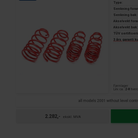
Type:
Senkning fora
Senkning bak:
Akselvekt fora
Akselvekt bak:
TÜV sertifiseri
3 års garanti 
Fjernlager
Lev. ca.:
2-8
hver
all models 2001 without level contr
2.282,-