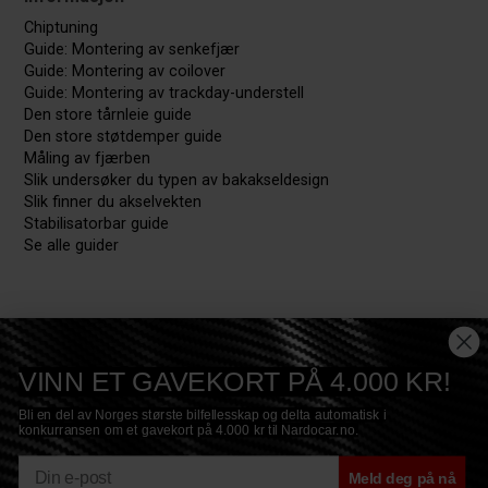
Chiptuning
Guide: Montering av senkefjær
Guide: Montering av coilover
Guide: Montering av trackday-understell
Den store tårnleie guide
Den store støtdemper guide
Måling av fjærben
Slik undersøker du typen av bakakseldesign
Slik finner du akselvekten
Stabilisatorbar guide
Se alle guider
VINN ET GAVEKORT PÅ 4.000 KR!
Bli en del av Norges største bilfellesskap og delta automatisk i
konkurransen om et gavekort på 4.000 kr til Nardocar.no.
E-mail
Meld deg på nå