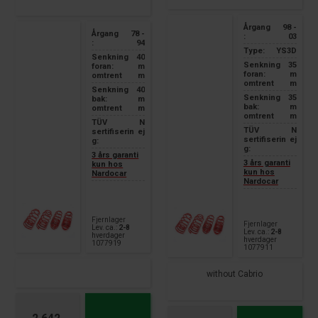
Årgang
98 -
Årgang
78 -
:
03
:
94
Type:
YS3D
Senkning
40
Senkning
35
foran:
m
foran:
m
omtrent
m
omtrent
m
Senkning
40
Senkning
35
bak:
m
bak:
m
omtrent
m
omtrent
m
TÜV
N
TÜV
N
sertifiserin
ej
sertifiserin
ej
g:
g:
3 års garanti
3 års garanti
kun hos
kun hos
Nardocar
Nardocar
Fjernlager
Fjernlager
Lev. ca.:
2-8
Lev. ca.:
2-8
hverdager
hverdager
1077919
1077911
without Cabrio