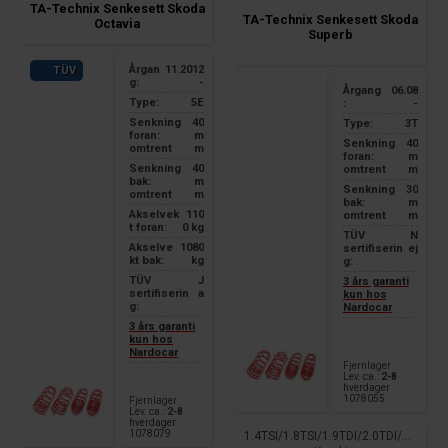
TA-Technix Senkesett Skoda
TA-Technix Senkesett Skoda
Octavia
Superb
Årgan
11.2012
TÜV
g:
-
Årgang
06.08
Type:
5E
:
-
Senkning
40
Type:
3T
foran:
m
Senkning
40
omtrent
m
foran:
m
Senkning
40
omtrent
m
bak:
m
Senkning
30
omtrent
m
bak:
m
Akselvek
110
omtrent
m
t foran:
0 kg
TÜV
N
Akselve
1080
sertifiserin
ej
kt bak:
kg
g:
TÜV
J
3 års garanti
sertifiserin
a
kun hos
g:
Nardocar
3 års garanti
kun hos
Nardocar
Fjernlager
Lev. ca.:
2-8
hverdager
1078055
Fjernlager
Lev. ca.:
2-8
hverdager
1078079
1.4TSI/1.8TSI/1.9TDI/2.0TDI/without