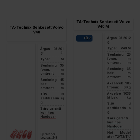
TA-Technix Senkesett Volvo
V40 M
TA-Technix Senkesett Volvo
V40
Årgan
03.2012
TÜV
g:
-
Type:
V40 M
Årgan
03.201
g:
2-
Senkning
25
foran:
m
Type:
M
omtrent
m
Senkning
35
Senkning
35
foran:
m
bak:
m
omtrent
m
omtrent
m
Senkning
45
Akselvek
105
bak:
m
t foran:
0 Kg
omtrent
m
Akselve
1035
TÜV
N
kt bak:
kg
sertifiserin
ej
g:
TÜV
J
sertifiserin
a
3 års garanti
g:
kun hos
Nardocar
3 års garanti
kun hos
Nardocar
Not
Model
Fjernlager
ater
T2/T3/T4/
Lev. ca.:
2-8