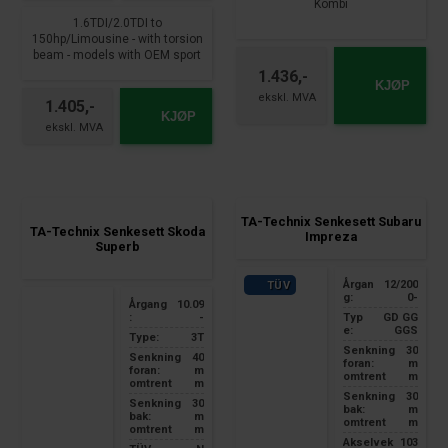
Kombi
1.6TDI/2.0TDI to
150hp/Limousine - with torsion
beam - models with OEM sport
suspension eliminates the
1.436,-
KJØP
lowering correspondingly less
of 15 mm
1.405,-
KJØP
TA-Technix Senkesett Subaru
TA-Technix Senkesett Skoda
Impreza
Superb
Årgan
12/200
TÜV
g:
0-
Årgang
10.09
:
-
Typ
GD GG
e:
GGS
Type:
3T
Senkning
30
Senkning
40
foran:
m
foran:
m
omtrent
m
omtrent
m
Senkning
30
Senkning
30
bak:
m
bak:
m
omtrent
m
omtrent
m
Akselvek
103