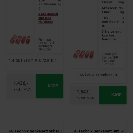
TÜV
N
t foran:
0 kg
sertifiserin
ej
g:
Akselvek
960
t bak:
kg
3 års garanti
kun hos
TÜV
J
Nardocar
sertifiserin
a
g:
3 års garanti
kun hos
Nardocar
Fjernlager
Lev. ca.:
2-8
hverdager
1078058
Fjernlager
Lev. ca.:
2-8
1.4TSI/1.8TSI/1.9TDI/2.0TDI/Kombi
hverdager
1077929
165 kW/WRX without STI
1.436,-
KJØP
1.647,-
KJØP
TA-Technix Senkesett Subaru
TA-Technix Senkesett Suzuki