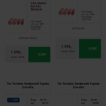
3 års garanti
kun hos
Nardocar
Fjernlager
Lev. ca.:
2-8
hverdager
1078166
Fjernlager
Lev. ca.:
2-8
hverdager
all Kombi
1078129
without Verso
1.496,-
KJØP
1.496,-
KJØP
TA-Technix Senkesett Toyota
TA-Technix Senkesett Toyota
Corolla
Corolla
Årga
05.92 -
Årga
05.83 -
TÜV
ng:
06.97
ng:
04.87