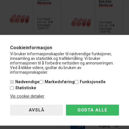
kun hos
Nardocar
Nardocar
Fjernlager
Lev. ca.:
2-8
Fjernlager
hverdager
Lev. ca.:
2-8
1309737
hverdager
1078195
TA Technix springs
2.0D/4D/2.2D/4D/2.2D/CAT/kombi
Lowering: 45/35mm
Cookieinformasjon
suitable for:
Vi bruker informasjonskapsler til nødvendige funksjoner,
Saab 9-5 Type YS3E
innsamling av statistikk og trafikkmåling. Vi bruker
year of construction 99 - 10
informasjonen til å forbedre nettsiden og annonseringen.
1.637,-
only station wagon
KJØP
2.413,-
Ved å klikke videre, godtar du bruken av
KJØP
informasjonskapsler.
Nødvendige
Markedsføring
Funksjonelle
Statistiske
Vis cookie detaljer
TA-Technix Senkesett Toyota
TA-Technix Senkesett Toyota
Corolla
Celica
Årgang
02 -
TÜV