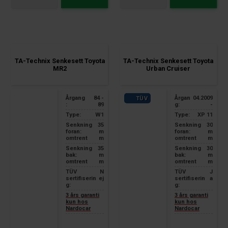
all up to 84 kW
TA-Technix Senkesett Toyota
TA-Technix Senkesett Toyota
MR2
Urban Cruiser
Årgang
84 -
Årgan
04.2009
TÜV
:
89
g:
-
Type:
W1
Type:
XP 11
Senkning
35
Senkning
30
foran:
m
foran:
m
omtrent
m
omtrent
m
Senkning
35
Senkning
30
bak:
m
bak:
m
omtrent
m
omtrent
m
TÜV
N
TÜV
J
sertifiserin
ej
sertifiserin
a
g:
g:
3 års garanti
3 års garanti
kun hos
kun hos
Nardocar
Nardocar