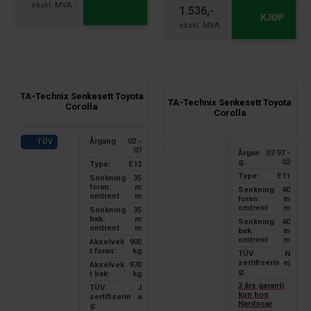
1.536,-
KJØP
TA-Technix Senkesett Toyota
TA-Technix Senkesett Toyota
Corolla
Corolla
Årgang
02 -
TÜV
:
07
Årgan
07.97 -
g:
02
Type:
E12
Type:
E11
Senkning
35
foran:
m
Senkning
40
omtrent
m
foran:
m
omtrent
m
Senkning
35
bak:
m
Senkning
40
omtrent
m
bak:
m
omtrent
m
Akselvek
900
t foran:
kg
TÜV
N
sertifiserin
ej
Akselvek
970
g:
t bak:
kg
3 års garanti
TÜV
J
kun hos
sertifiserin
a
Nardocar
g: