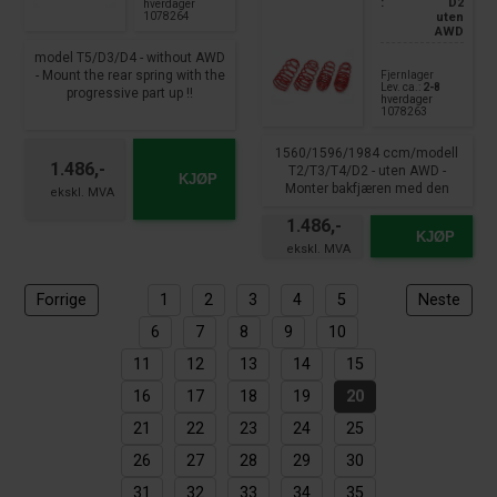
:
D2
hverdager
1078264
uten
AWD
model T5/D3/D4 - without AWD
- Mount the rear spring with the
Fjernlager
Lev. ca.:
2-8
progressive part up !!
hverdager
1078263
1560/1596/1984 ccm/modell
1.486,-
T2/T3/T4/D2 - uten AWD -
KJØP
Monter bakfjæren med den
progressive delen opp!!
1.486,-
KJØP
Forrige
1
2
3
4
5
Neste
6
7
8
9
10
11
12
13
14
15
16
17
18
19
20
21
22
23
24
25
26
27
28
29
30
31
32
33
34
35