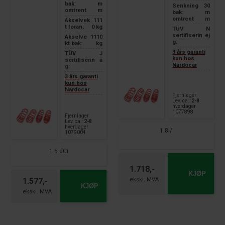
bak:
m
Senkning
30
omtrent
m
bak:
m
omtrent
m
Akselvek
111
t foran:
0 kg
TÜV
N
sertifiserin
ej
Akselve
1110
g:
kt bak:
kg
3 års garanti
TÜV
J
kun hos
sertifiserin
a
Nardocar
g:
3 års garanti
kun hos
Nardocar
Fjernlager
Lev. ca.:
2-8
hverdager
1077898
Fjernlager
Lev. ca.:
2-8
hverdager
1.8l/
1079004
1.6 dCi
1.718,-
KJØP
1.577,-
KJØP