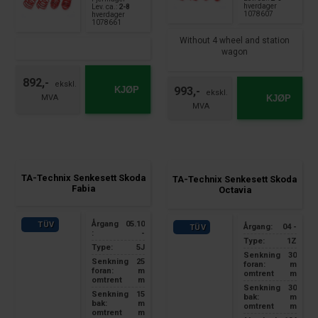
hverdager
Lev. ca.:
2-8
1078607
hverdager
1078661
Without 4 wheel and station
wagon
892,-
KJØP
993,-
KJØP
TA-Technix Senkesett Skoda
TA-Technix Senkesett Skoda
Fabia
Octavia
Årgang
05.10
TÜV
Årgang:
04 -
TÜV
:
-
Type:
1Z
Type:
5J
Senkning
30
Senkning
25
foran:
m
foran:
m
omtrent
m
omtrent
m
Senkning
30
Senkning
15
bak:
m
bak:
m
omtrent
m
omtrent
m