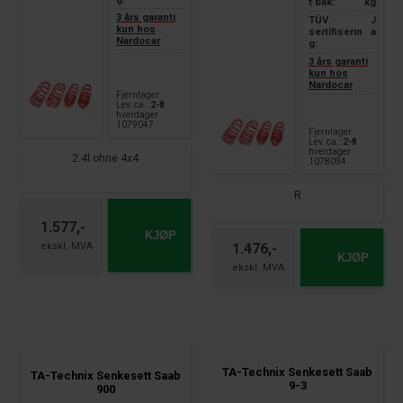
t bak:
kg
3 års garanti
TÜV
J
kun hos
sertifiserin
a
Nardocar
g:
3 års garanti
kun hos
Nardocar
Fjernlager
Lev. ca.:
2-8
hverdager
1079047
Fjernlager
Lev. ca.:
2-8
hverdager
2.4l ohne 4x4
1078094
R
1.577,-
KJØP
1.476,-
KJØP
TA-Technix Senkesett Saab
TA-Technix Senkesett Saab
9-3
900