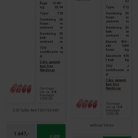
:
07
Årga
10.89 -
ng:
02.94
Type:
E12
Type:
T18
Senkning
35
foran:
m
Senkning
35
omtrent
m
foran:
m
omtrent
m
Senkning
35
bak:
m
Senkning
35
omtrent
m
bak:
m
omtrent
m
Akselv
950 -
ekt
1000
TÜV
N
foran:
kg
sertifiserin
ej
g:
Akselvek
970
t bak:
kg
3 års garanti
kun hos
TÜV
J
Nardocar
sertifiserin
a
g:
3 års garanti
kun hos
Nardocar
Fjernlager
Lev. ca.:
2-8
hverdager
1078158
Fjernlager
Lev. ca.:
2-8
2.0l Turbo 4x4 150/153 kW/
hverdager
1078128
without Verso
1.647,-
KJØP