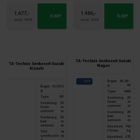
1.677,-
1.486,-
KJØP
KJØP
TA-Technix Senkesett Suzuki
TA-Technix Senkesett Suzuki
Wagon
Kizashi
Årgan
05.00 -
TÜV
g:
06
Årgan
10.2010
g:
-
Type:
MM
Type:
FR
Senkning
25
foran:
m
Senkning
35
omtrent
m
foran:
m
omtrent
m
Senkning
25
bak:
m
Senkning
25
omtrent
m
bak:
m
omtrent
m
Akselvek
740
t foran:
kg
TÜV
N
sertifiserin
ej
Akselvek
675
g: