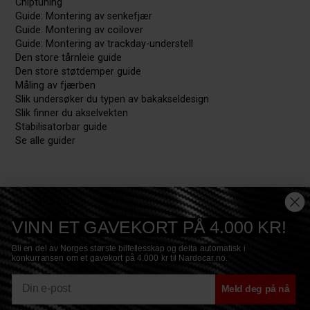
Chiptuning
Guide: Montering av senkefjær
Guide: Montering av coilover
Guide: Montering av trackday-understell
Den store tårnleie guide
Den store støtdemper guide
Måling av fjærben
Slik undersøker du typen av bakakseldesign
Slik finner du akselvekten
Stabilisatorbar guide
Se alle guider
VINN ET GAVEKORT PÅ 4.000 KR!
Bli en del av Norges største bilfellesskap og delta automatisk i
konkurransen om et gavekort på 4.000 kr til Nardocar.no.
E-mail
Meld deg på nå