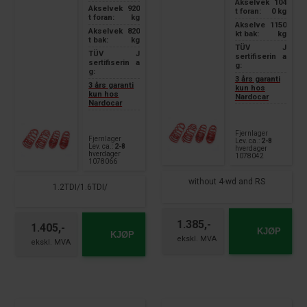
Akselvek
104
Akselvek
920
t foran:
0 kg
t foran:
kg
Akselve
1150
Akselvek
820
kt bak:
kg
t bak:
kg
TÜV
J
TÜV
J
sertifiserin
a
sertifiserin
a
g:
g:
3 års garanti
3 års garanti
kun hos
kun hos
Nardocar
Nardocar
Fjernlager
Fjernlager
Lev. ca.:
2-8
Lev. ca.:
2-8
hverdager
hverdager
1078042
1078066
without 4-wd and RS
1.2TDI/1.6TDI/
1.385,-
1.405,-
KJØP
KJØP