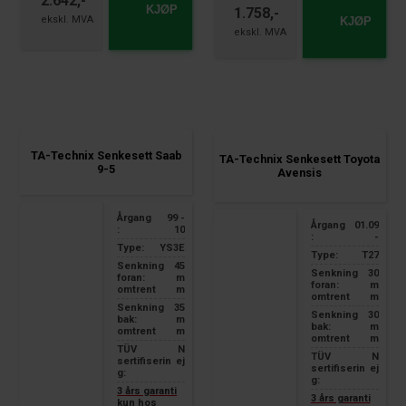
2.642,-
KJØP
1.758,-
KJØP
TA-Technix Senkesett Saab
TA-Technix Senkesett Toyota
9-5
Avensis
Årgang
99 -
Årgang
01.09
:
10
:
-
Type:
YS3E
Type:
T27
Senkning
45
Senkning
30
foran:
m
foran:
m
omtrent
m
omtrent
m
Senkning
35
Senkning
30
bak:
m
bak:
m
omtrent
m
omtrent
m
TÜV
N
TÜV
N
sertifiserin
ej
sertifiserin
ej
g:
g:
3 års garanti
3 års garanti
kun hos