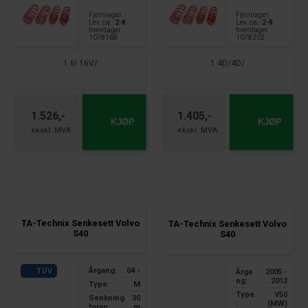
Fjernlager
Fjernlager
Lev. ca.:
2-8
Lev. ca.:
2-8
hverdager
hverdager
1078168
1078202
1.6l 16V/
1.4D/4D/
1.526,-
1.405,-
KJØP
KJØP
TA-Technix Senkesett Volvo
TA-Technix Senkesett Volvo
S40
S40
Årgang:
04 -
TÜV
Årga
2005 -
ng:
2012
Type:
M
Type
V50
Senkning
30
:
(MW)
foran:
m