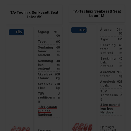
TA-Technix Senkesett Seat
TA-Technix Senkesett Seat
Leon 1M
Ibiza 6K
Årgang
01 -
TÜV
Årgang
93 -
TÜV
:
06
:
99
Type:
1M
Type:
6K
Senkning
40
Senkning
60
foran:
m
foran:
m
omtrent
m
omtrent
m
Senkning
40
Senkning
40
bak:
m
bak:
m
omtrent
m
omtrent
m
Akselvek
930
Akselvek
900
t foran:
kg
t foran:
kg
Akselvek
925
Akselvek
770
t bak:
kg
t bak:
kg
TÜV
J
TÜV
J
sertifiserin
a
sertifiserin
a
g:
g:
3 års garanti
3 års garanti
kun hos
kun hos
Nardocar
Nardocar
Fjernlager
Lev. ca.:
2-8
Fjernlager