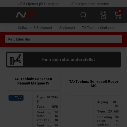
5 Stjerner på Trustpilot
Norges beste service
0
Coilovers & Senkesett
Senkesett
TA-Technix Senkesett
Finn det rette understellet
TA-Technix Senkesett
TA-Technix Senkesett Rover
Renault Megane IV
MG
Årgan
04.2016
TÜV
g:
-
Årgang
01 -
:
05
Type:
RFB
Type:
ZR 160
Senkning
30
foran:
m
Senkning
30
omtrent
m
foran:
m
omtrent
m
Senkning
30