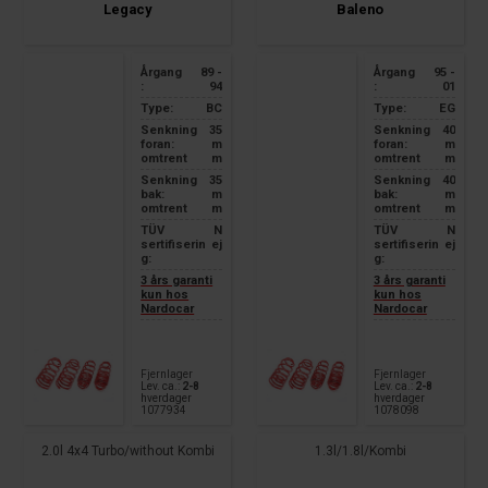
Legacy
Baleno
Årgang
89 -
Årgang
95 -
:
94
:
01
Type:
BC
Type:
EG
Senkning
35
Senkning
40
foran:
m
foran:
m
omtrent
m
omtrent
m
Senkning
35
Senkning
40
bak:
m
bak:
m
omtrent
m
omtrent
m
TÜV
N
TÜV
N
sertifiserin
ej
sertifiserin
ej
g:
g:
3 års garanti
3 års garanti
kun hos
kun hos
Nardocar
Nardocar
Fjernlager
Fjernlager
Lev. ca.:
2-8
Lev. ca.:
2-8
hverdager
hverdager
1077934
1078098
2.0l 4x4 Turbo/without Kombi
1.3l/1.8l/Kombi