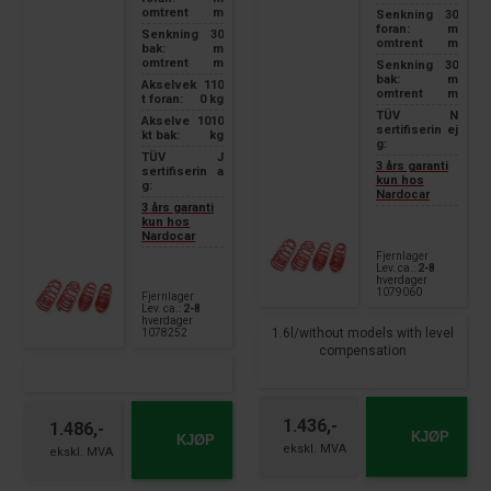
omtrent
m
Senkning
30
foran:
m
Senkning
30
omtrent
m
bak:
m
omtrent
m
Senkning
30
bak:
m
Akselvek
110
omtrent
m
t foran:
0 kg
TÜV
N
Akselve
1010
sertifiserin
ej
kt bak:
kg
g:
TÜV
J
3 års garanti
sertifiserin
a
kun hos
g:
Nardocar
3 års garanti
kun hos
Nardocar
Fjernlager
Lev. ca.:
2-8
hverdager
1079060
Fjernlager
Lev. ca.:
2-8
hverdager
1.6l/without models with level
1078252
compensation
1.436,-
1.486,-
KJØP
KJØP