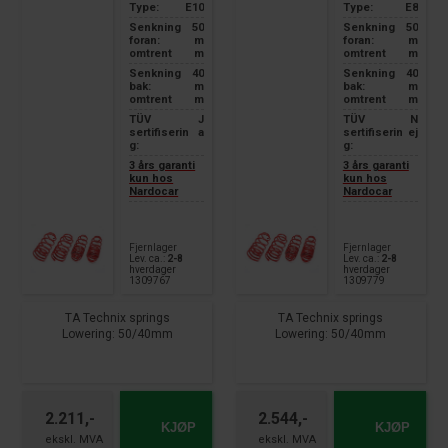
Type:
E10
Type:
E8
Senkning
50
Senkning
50
foran:
m
foran:
m
omtrent
m
omtrent
m
Senkning
40
Senkning
40
bak:
m
bak:
m
omtrent
m
omtrent
m
TÜV
J
TÜV
N
sertifiserin
a
sertifiserin
ej
g:
g:
3 års garanti
3 års garanti
kun hos
kun hos
Nardocar
Nardocar
Fjernlager
Fjernlager
Lev. ca.:
2-8
Lev. ca.:
2-8
hverdager
hverdager
1309767
1309779
TA Technix springs
TA Technix springs
Lowering: 50/40mm
Lowering: 50/40mm
suitable for:
suitable for:
Toyota Corolla Type E10
Toyota Corolla Type E8
year of construction 05.92 -
year of construction 05.83 -
06.97
04.87
2.211,-
2.544,-
KJØP
KJØP
without level control and all
1.3l without Coupe
wheel drive