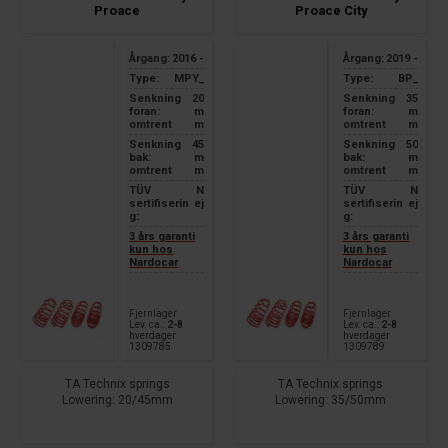
Proace
Proace City
Årgang:
2016 -
Årgang:
2019 -
Type:
MPY_
Type:
BP_
Senkning
20
Senkning
35
foran:
m
foran:
m
omtrent
m
omtrent
m
Senkning
45
Senkning
50
bak:
m
bak:
m
omtrent
m
omtrent
m
TÜV
N
TÜV
N
sertifiserin
ej
sertifiserin
ej
g:
g:
3 års garanti
3 års garanti
kun hos
kun hos
Nardocar
Nardocar
Fjernlager
Fjernlager
Lev. ca.:
2-8
Lev. ca.:
2-8
hverdager
hverdager
1309785
1309789
TA Technix springs
TA Technix springs
Lowering: 20/45mm
Lowering: 35/50mm
fits for:
suitable for:
Toyota Proace Panel Van Long
Toyota Proace City Type BP_