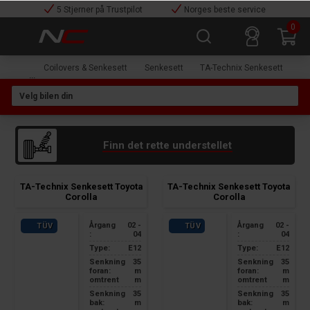
5 Stjerner på Trustpilot
Norges beste service
0
Coilovers & Senkesett
Senkesett
TA-Technix Senkesett
Finn det rette understellet
TA-Technix Senkesett Toyota
TA-Technix Senkesett Toyota
Corolla
Corolla
Årgang
02 -
Årgang
02 -
TÜV
TÜV
:
04
:
04
Type:
E12
Type:
E12
Senkning
35
Senkning
35
foran:
m
foran:
m
omtrent
m
omtrent
m
Senkning
35
Senkning
35
bak:
m
bak:
m