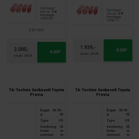
Fjernlager
Fjernlager
Lev. ca.:
2-8
Lev. ca.:
2-8
hverdager
hverdager
1078169
1078171
2.0l 16V/
1.939,-
2.000,-
KJØP
KJØP
TA-Technix Senkesett Toyota
TA-Technix Senkesett Toyota
Previa
Previa
Årgan
05.90 -
Årgan
05.90 -
g:
05
g:
05
Type:
CR
Type:
CR
Senkning
35
Senkning
35
foran:
m
foran:
m
omtrent
m
omtrent
m