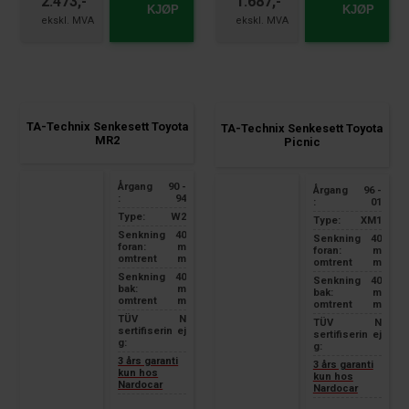
2.473,-
1.687,-
KJØP
KJØP
TA-Technix Senkesett Toyota
TA-Technix Senkesett Toyota
MR2
Picnic
Årgang
90 -
Årgang
96 -
:
94
:
01
Type:
W2
Type:
XM1
Senkning
40
Senkning
40
foran:
m
foran:
m
omtrent
m
omtrent
m
Senkning
40
Senkning
40
bak:
m
bak:
m
omtrent
m
omtrent
m
TÜV
N
TÜV
N
sertifiserin
ej
sertifiserin
ej
g:
g:
3 års garanti
3 års garanti
kun hos
kun hos
Nardocar
Nardocar