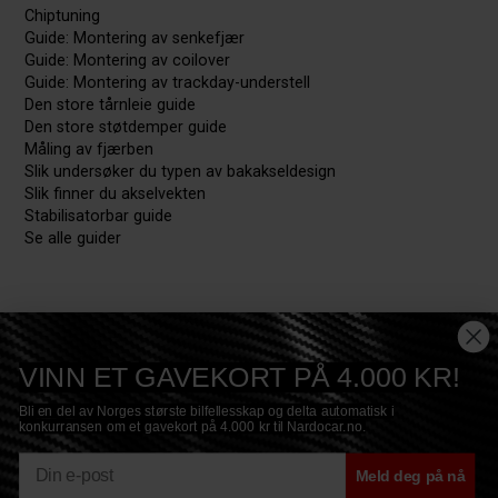
Chiptuning
Guide: Montering av senkefjær
Guide: Montering av coilover
Guide: Montering av trackday-understell
Den store tårnleie guide
Den store støtdemper guide
Måling av fjærben
Slik undersøker du typen av bakakseldesign
Slik finner du akselvekten
Stabilisatorbar guide
Se alle guider
VINN ET GAVEKORT PÅ 4.000 KR!
Bli en del av Norges største bilfellesskap og delta automatisk i
konkurransen om et gavekort på 4.000 kr til Nardocar.no.
E-mail
Meld deg på nå