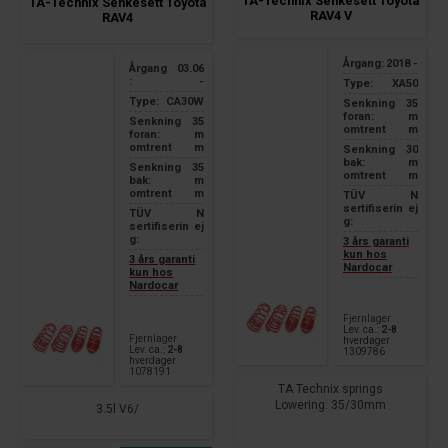
TA-Technix Senkesett Toyota
TA-Technix Senkesett Toyota
RAV4 V
RAV4
Årgang:
2018 -
Årgang
03.06
:
-
Type:
XA50
Type:
CA30W
Senkning
35
foran:
m
Senkning
35
omtrent
m
foran:
m
omtrent
m
Senkning
30
bak:
m
Senkning
35
omtrent
m
bak:
m
omtrent
m
TÜV
N
sertifiserin
ej
TÜV
N
g:
sertifiserin
ej
g:
3 års garanti
kun hos
3 års garanti
Nardocar
kun hos
Nardocar
Fjernlager
Lev. ca.:
2-8
Fjernlager
hverdager
Lev. ca.:
2-8
1309786
hverdager
1078191
TA Technix springs
Lowering: 35/30mm
3.5l V6/
suitable for: