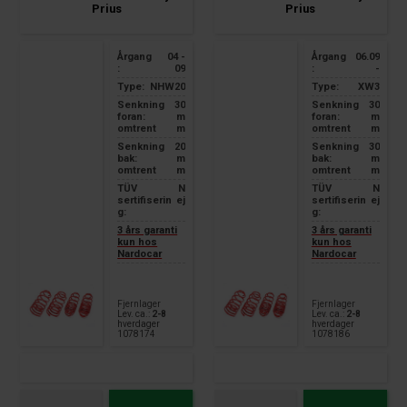
Prius
Prius
Årgang
04 -
Årgang
06.09
:
09
:
-
Type:
NHW20
Type:
XW3
Senkning
30
Senkning
30
foran:
m
foran:
m
omtrent
m
omtrent
m
Senkning
20
Senkning
30
bak:
m
bak:
m
omtrent
m
omtrent
m
TÜV
N
TÜV
N
sertifiserin
ej
sertifiserin
ej
g:
g:
3 års garanti
3 års garanti
kun hos
kun hos
Nardocar
Nardocar
Fjernlager
Fjernlager
Lev. ca.:
2-8
Lev. ca.:
2-8
hverdager
hverdager
1078174
1078186