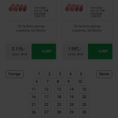
Fjernlager
Fjernlager
Lev. ca.:
2-8
Lev. ca.:
2-8
hverdager
hverdager
1309773
1309787
TA Technix springs
TA Technix springs
Lowering: 50/40mm
Lowering: 30/30mm
suitable for:
suitable for:
Toyota Starlet Type P9
Toyota Supra Type DB-JTSC
year of construction 03.96 - 99
2.0l - 145+190kW
2.110,-
1.597,-
KJØP
KJØP
all except Diesel
Year of manufacture 2019 -
Forrige
1
2
3
4
5
Neste
6
7
8
9
10
11
12
13
14
15
16
17
18
19
20
21
22
23
24
25
26
27
28
29
30