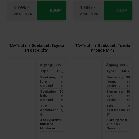
Type MPV_
panel van
2.695,-
1.687,-
panel van closed
models with short wheelbase
KJØP
KJØP
1.5+1.6TDI
278cm
wheelbase 327cm / vehicle
1.2T VVT+
length 495+530cm
1.5D-4D with manual gearbox
Year of manufacture 2016 -
Year of manufacture 2019 -
TA-Technix Senkesett Toyota
TA-Technix Senkesett Toyota
Proace City
Proace MPY
Årgang:
2019 -
Årgang:
2016 -
Type:
BP_
Type:
MPY
Senkning
35
Senkning
30
foran:
m
foran:
m
omtrent
m
omtrent
m
Senkning
50
Senkning
40
bak:
m
bak:
m
omtrent
m
omtrent
m
TÜV
N
TÜV
N
sertifiserin
ej
sertifiserin
ei
g:
g:
3 års garanti
3 års garanti
kun hos
kun hos
Nardocar
Nardocar