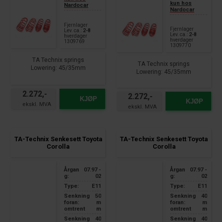
kun hos
Nardocar
Nardocar
Fjernlager
Fjernlager
Lev. ca.:
2-8
Lev. ca.:
2-8
hverdager
hverdager
1309769
1309770
TA Technix springs
TA Technix springs
Lowering: 45/35mm
Lowering: 45/35mm
suitable for:
suitable for:
Toyota Corolla Type E12
2.272,-
2.272,-
Toyota Corolla Type E12
KJØP
year of construction 02 - 07
KJØP
year of construction 02 - 07
without Verso
without Verso
maximum front axle load:
maximum front axle load: 900 -
900kg
950kg
TA-Technix Senkesett Toyota
TA-Technix Senkesett Toyota
maximum rear axle load:
maximum rear axle load:
Corolla
Corolla
970kg
970kg
Årgan
07.97 -
Årgan
07.97 -
g:
02
g:
02
Type:
E11
Type:
E11
Senkning
50
Senkning
40
foran:
m
foran:
m
omtrent
m
omtrent
m
Senkning
40
Senkning
40