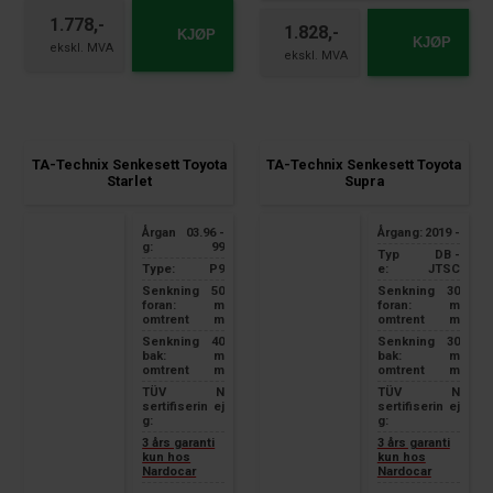
Toyota RAV4 Type XA50
1.778,-
2.5l Hybrid AWD
1.828,-
KJØP
Year of manufacture 2018 -
KJØP
TA-Technix Senkesett Toyota
TA-Technix Senkesett Toyota
Starlet
Supra
Årgan
03.96 -
Årgang:
2019 -
g:
99
Typ
DB -
Type:
P9
e:
JTSC
Senkning
50
Senkning
30
foran:
m
foran:
m
omtrent
m
omtrent
m
Senkning
40
Senkning
30
bak:
m
bak:
m
omtrent
m
omtrent
m
TÜV
N
TÜV
N
sertifiserin
ej
sertifiserin
ej
g:
g:
3 års garanti
3 års garanti
kun hos
kun hos
Nardocar
Nardocar