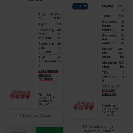
Årgang
02 -
TÜV
:
07
Årga
05.83 -
Type:
E12
ng:
04.87
Senkning
45
Type:
E8
foran:
m
omtrent
m
Senkning
40
foran:
m
Senkning
35
omtrent
m
bak:
m
omtrent
m
Senkning
40
bak:
m
Akselv
950 -
omtrent
m
ekt
1000
foran:
Kg
TÜV
N
sertifiserin
ej
Akselvek
970
g:
t bak:
Kg
3 års garanti
TÜV
J
kun hos
sertifiserin
a
Nardocar
g:
3 års garanti
kun hos
Nardocar
Fjernlager
Lev. ca.:
2-8
hverdager
1078161
Fjernlager
Lev. ca.:
2-8
hverdager
1.3l/without Coupe
1309768
TA Technix springs
Lowering: 45/35mm