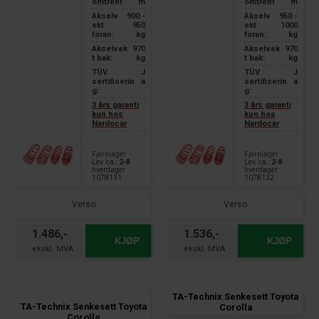
omtrent
m
omtrent
m
Akselv
900 -
Akselv
950 -
ekt
950
ekt
1000
foran:
kg
foran:
kg
Akselvek
970
Akselvek
970
t bak:
kg
t bak:
kg
TÜV
J
TÜV
J
sertifiserin
a
sertifiserin
a
g:
g:
3 års garanti
3 års garanti
kun hos
kun hos
Nardocar
Nardocar
Fjernlager
Fjernlager
Lev. ca.:
2-8
Lev. ca.:
2-8
hverdager
hverdager
1078131
1078132
Verso
Verso
1.486,-
1.536,-
KJØP
KJØP
TA-Technix Senkesett Toyota
TA-Technix Senkesett Toyota
Corolla
Corolla