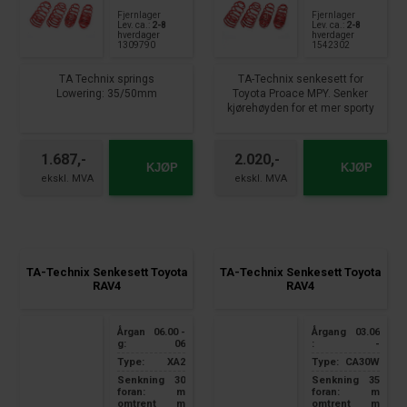
Fjernlager
Fjernlager
Lev. ca.:
2-8
Lev. ca.:
2-8
hverdager
hverdager
1309790
1542302
TA Technix springs
TA-Technix senkesett for
Lowering: 35/50mm
Toyota Proace MPY. Senker
kjørehøyden for et mer sporty
suitable for:
preg og forbedret stabilitet,
Toyota Proace City Type BP_
uten å ofre kjørekomforten.
panel van
1.687,-
2.020,-
models with short wheelbase
KJØP
KJØP
278cm
1.5D-4D with automatic
transmission
Year of manufacture 2019 -
TA-Technix Senkesett Toyota
TA-Technix Senkesett Toyota
RAV4
RAV4
Årgan
06.00 -
Årgang
03.06
g:
06
:
-
Type:
XA2
Type:
CA30W
Senkning
30
Senkning
35
foran:
m
foran:
m
omtrent
m
omtrent
m