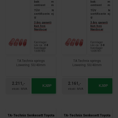
bak:
m
bak:
m
omtrent
m
omtrent
m
TÜV
N
TÜV
N
sertifiserin
ej
sertifiserin
ej
g:
g:
3 års garanti
3 års garanti
kun hos
kun hos
Nardocar
Nardocar
Fjernlager
Fjernlager
Lev. ca.:
2-8
Lev. ca.:
2-8
hverdager
hverdager
1309780
1309781
TA Technix springs
TA Technix springs
Lowering: 50/40mm
Lowering: 50/40mm
suitable for:
suitable for:
Toyota Corolla Type E11
Toyota Corolla Type E11
year of construction 07.97 - 02
year of construction 07.97 - 02
2.211,-
2.161,-
KJØP
KJØP
all 3 doors
all 4 + 5 doors without estate
TA-Technix Senkesett Toyota
TA-Technix Senkesett Toyota