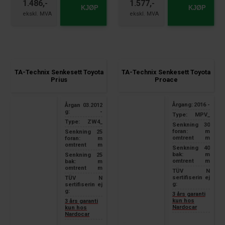
1.486,-
1.577,-
KJØP
KJØP
TA-Technix Senkesett Toyota
TA-Technix Senkesett Toyota
Proace
Prius
Årgang:
2016 -
Årgan
03.2012
g:
-
Type:
MPV_
Type:
ZW4_
Senkning
30
foran:
m
Senkning
25
omtrent
m
foran:
m
omtrent
m
Senkning
40
bak:
m
Senkning
25
omtrent
m
bak:
m
omtrent
m
TÜV
N
sertifiserin
ej
TÜV
N
g:
sertifiserin
ej
g:
3 års garanti
kun hos
3 års garanti
Nardocar
kun hos
Nardocar