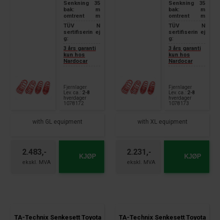
Senkning
35
Senkning
35
bak:
m
bak:
m
omtrent
m
omtrent
m
TÜV
N
TÜV
N
sertifiserin
ej
sertifiserin
ej
g:
g:
3 års garanti
3 års garanti
kun hos
kun hos
Nardocar
Nardocar
Fjernlager
Fjernlager
Lev. ca.:
2-8
Lev. ca.:
2-8
hverdager
hverdager
1078172
1078173
with GL equipment
with XL equipment
2.483,-
2.231,-
KJØP
KJØP
TA-Technix Senkesett Toyota
TA-Technix Senkesett Toyota