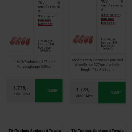
TÜV
N
TÜV
N
sertifiserin
ej
sertifiserin
ej
g:
g:
3 års garanti
3 års garanti
kun hos
kun hos
Nardocar
Nardocar
Fjernlager
Fjernlager
Lev. ca.:
2-8
Lev. ca.:
2-8
hverdager
hverdager
1079058
1079055
Models with increased payload
1.6l D/Radstand 327cm /
Wheelbase 327cm / vehicle
Fahzeuglänge 530cm
length 495 + 530cm
1.778,-
1.778,-
KJØP
KJØP
TA-Technix Senkesett Toyota
TA-Technix Senkesett Toyota