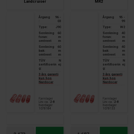
Landcruiser
MR2
Årgang
96 -
Årgang
95 -
:
03
:
99
Type:
J90
Type:
W2
Senkning
60
Senkning
40
foran:
m
foran:
m
omtrent
m
omtrent
m
Senkning
60
Senkning
40
bak:
m
bak:
m
omtrent
m
omtrent
m
TÜV
N
TÜV
N
sertifiserin
ej
sertifiserin
ej
g:
g:
3 års garanti
3 års garanti
kun hos
kun hos
Nardocar
Nardocar
Fjernlager
Fjernlager
Lev. ca.:
2-8
Lev. ca.:
2-8
hverdager
hverdager
1078184
1078133