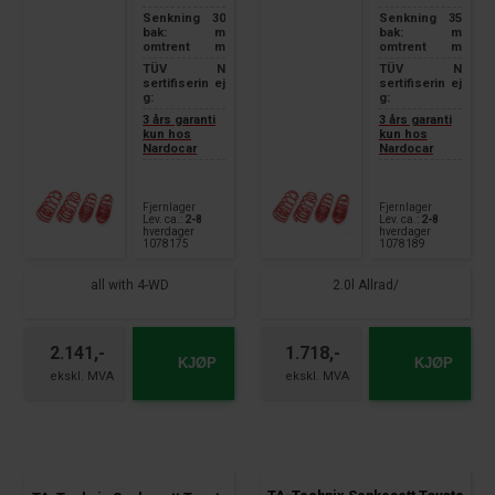
Senkning
30
Senkning
35
bak:
m
bak:
m
omtrent
m
omtrent
m
TÜV
N
TÜV
N
sertifiserin
ej
sertifiserin
ej
g:
g:
3 års garanti
3 års garanti
kun hos
kun hos
Nardocar
Nardocar
Fjernlager
Fjernlager
Lev. ca.:
2-8
Lev. ca.:
2-8
hverdager
hverdager
1078175
1078189
all with 4-WD
2.0l Allrad/
2.141,-
1.718,-
KJØP
KJØP