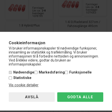
Fjernlager
Lev. ca.:
2-8
Fjernlager
hverdager
Lev. ca.:
2-8
1079053
hverdager
1078199
1.6l D/Radstand 327cm /
1.8 Hybrid/Plus
Fahzeuglänge 495cm
1.748,-
1.959,-
Cookieinformasjon
KJØP
KJØP
Vi bruker informasjonskapsler til nødvendige funksjoner,
innsamling av statistikk og trafikkmåling. Vi bruker
informasjonen til å forbedre nettsiden og annonseringen.
Ved å klikke videre, godtar du bruken av
informasjonskapsler.
Nødvendige
Markedsføring
Funksjonelle
TA-Technix Senkesett Toyota
TA-Technix Senkesett Toyota
Statistiske
Proace
Proace
Vis cookie detaljer
Årgang:
2016 -
Årgang:
2016 -
Type:
MPV_
Type:
MPV_
Senkning
45
Senkning
45
foran:
m
foran:
m
omtrent
m
omtrent
m