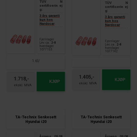
TÜV
N
TÜV
N
sertifiserin
ej
sertifiserin
ej
g:
g:
3 års garanti
3 års garanti
kun hos
kun hos
Nardocar
Nardocar
Fjernlager
Fjernlager
Lev. ca.:
2-8
Lev. ca.:
2-8
hverdager
hverdager
1077153
1077142
1.6l/
1.405,-
1.718,-
KJØP
KJØP
TA-Technix Senkesett
TA-Technix Senkesett
Hyundai i20
Hyundai i20
Årgang
09.08
Årgang
09.08