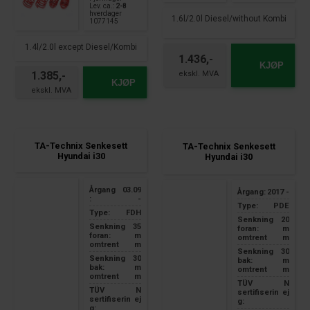
Lev. ca.:
2-8
hverdager
1.6l/2.0l Diesel/without Kombi
1077145
1.4l/2.0l except Diesel/Kombi
1.436,-
KJØP
1.385,-
KJØP
TA-Technix Senkesett
TA-Technix Senkesett
Hyundai i30
Hyundai i30
Årgang
03.09
Årgang:
2017 -
:
-
Type:
PDE
Type:
FDH
Senkning
20
Senkning
35
foran:
m
foran:
m
omtrent
m
omtrent
m
Senkning
30
Senkning
30
bak:
m
bak:
m
omtrent
m
omtrent
m
TÜV
N
TÜV
N
sertifiserin
ej
sertifiserin
ej
g:
g: