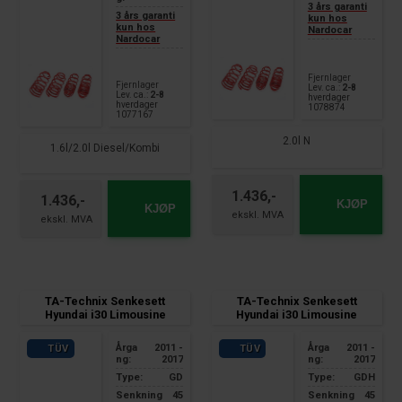
3 års garanti
3 års garanti
kun hos
kun hos
Nardocar
Nardocar
Fjernlager
Fjernlager
Lev. ca.:
2-8
Lev. ca.:
2-8
hverdager
hverdager
1078874
1077167
2.0l N
1.6l/2.0l Diesel/Kombi
1.436,-
1.436,-
KJØP
KJØP
TA-Technix Senkesett
TA-Technix Senkesett
Hyundai i30 Limousine
Hyundai i30 Limousine
Årga
2011 -
Årga
2011 -
TÜV
TÜV
ng:
2017
ng:
2017
Type:
GD
Type:
GDH
Senkning
45
Senkning
45