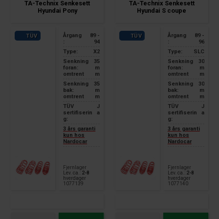
TA-Technix Senkesett
TA-Technix Senkesett
Hyundai Pony
Hyundai S coupe
Årgang
89 -
Årgang
89 -
TÜV
TÜV
:
94
:
96
Type:
X2
Type:
SLC
Senkning
35
Senkning
30
foran:
m
foran:
m
omtrent
m
omtrent
m
Senkning
35
Senkning
30
bak:
m
bak:
m
omtrent
m
omtrent
m
TÜV
J
TÜV
J
sertifiserin
a
sertifiserin
a
g:
g:
3 års garanti
3 års garanti
kun hos
kun hos
Nardocar
Nardocar
Fjernlager
Fjernlager
Lev. ca.:
2-8
Lev. ca.:
2-8
hverdager
hverdager
1077139
1077140