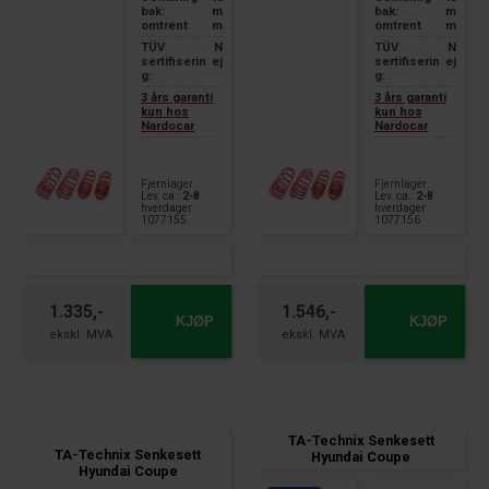
bak:
m
bak:
m
omtrent
m
omtrent
m
TÜV
N
TÜV
N
sertifiserin
ej
sertifiserin
ej
g:
g:
3 års garanti
3 års garanti
kun hos
kun hos
Nardocar
Nardocar
Fjernlager
Fjernlager
Lev. ca.:
2-8
Lev. ca.:
2-8
hverdager
hverdager
1077155
1077156
1.335,-
1.546,-
KJØP
KJØP
TA-Technix Senkesett
TA-Technix Senkesett
Hyundai Coupe
Hyundai Coupe