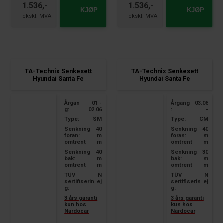
1.536,-
1.536,-
KJØP
KJØP
TA-Technix Senkesett
TA-Technix Senkesett
Hyundai Santa Fe
Hyundai Santa Fe
Årgan
01 -
Årgang
03.06
g:
02.06
:
-
Type:
SM
Type:
CM
Senkning
40
Senkning
40
foran:
m
foran:
m
omtrent
m
omtrent
m
Senkning
40
Senkning
30
bak:
m
bak:
m
omtrent
m
omtrent
m
TÜV
N
TÜV
N
sertifiserin
ej
sertifiserin
ej
g:
g:
3 års garanti
3 års garanti
kun hos
kun hos
Nardocar
Nardocar