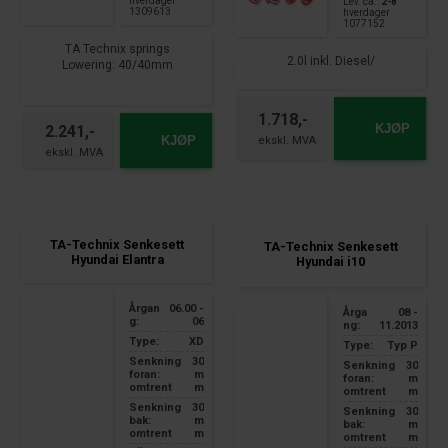
hverdager
Lev. ca.:
2-8
1309613
hverdager
1077152
TA Technix springs
2.0l inkl. Diesel/
Lowering: 40/40mm
suitable for:
Hyundai Coupe Type RD
1.718,-
KJØP
2.241,-
year of construction 1996 -
KJØP
2002
TA-Technix Senkesett
TA-Technix Senkesett
Hyundai Elantra
Hyundai i10
Årgan
06.00 -
Årga
08 -
g:
06
ng:
11.2013
Type:
XD
Type:
Typ P
Senkning
30
Senkning
30
foran:
m
foran:
m
omtrent
m
omtrent
m
Senkning
30
Senkning
30
bak:
m
bak:
m
omtrent
m
omtrent
m