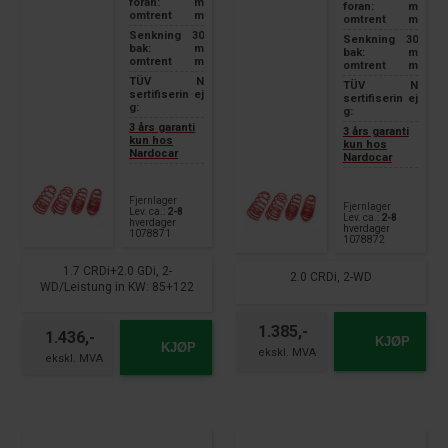
foran:
m
foran:
m
omtrent
m
omtrent
m
Senkning
30
Senkning
30
bak:
m
bak:
m
omtrent
m
omtrent
m
TÜV
N
TÜV
N
sertifiserin
ej
sertifiserin
ej
g:
g:
3 års garanti
3 års garanti
kun hos
kun hos
Nardocar
Nardocar
Fjernlager
Fjernlager
Lev. ca.:
2-8
Lev. ca.:
2-8
hverdager
hverdager
1078871
1078872
1.7 CRDi+2.0 GDi, 2-
2.0 CRDi, 2-WD
WD/Leistung in KW: 85+122
1.385,-
1.436,-
KJØP
KJØP