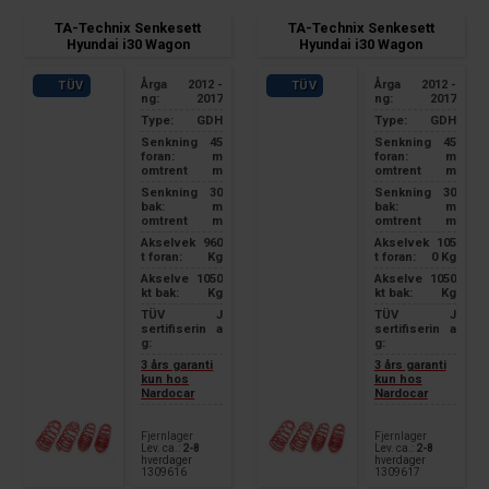
TA-Technix Senkesett
TA-Technix Senkesett
maximum front axle load:
maximum front axle load:
Hyundai i30 Wagon
Hyundai i30 Wagon
960kg
1050kg
maximum rear axle load:
maximum rear axle load:
960kg
960kg
Årga
2012 -
Årga
2012 -
TÜV
TÜV
ng:
2017
ng:
2017
Type:
GDH
Type:
GDH
Senkning
45
Senkning
45
foran:
m
foran:
m
omtrent
m
omtrent
m
Senkning
30
Senkning
30
bak:
m
bak:
m
omtrent
m
omtrent
m
Akselvek
960
Akselvek
105
t foran:
Kg
t foran:
0 Kg
Akselve
1050
Akselve
1050
kt bak:
Kg
kt bak:
Kg
TÜV
J
TÜV
J
sertifiserin
a
sertifiserin
a
g:
g:
3 års garanti
3 års garanti
kun hos
kun hos
Nardocar
Nardocar
Fjernlager
Fjernlager
Lev. ca.:
2-8
Lev. ca.:
2-8
hverdager
hverdager
1309616
1309617