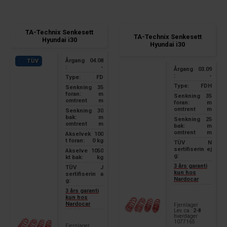
TA-Technix Senkesett
TA-Technix Senkesett
Hyundai i30
Hyundai i30
Årgang
04.08
TÜV
:
-
Årgang
03.09
:
-
Type:
FD
Type:
FDH
Senkning
35
foran:
m
Senkning
35
omtrent
m
foran:
m
omtrent
m
Senkning
30
bak:
m
Senkning
25
omtrent
m
bak:
m
omtrent
m
Akselvek
100
t foran:
0 kg
TÜV
N
sertifiserin
ej
Akselve
1050
g:
kt bak:
kg
3 års garanti
TÜV
J
kun hos
sertifiserin
a
Nardocar
g:
3 års garanti
kun hos
Nardocar
Fjernlager
Lev. ca.:
2-8
hverdager
1077165
Fjernlager