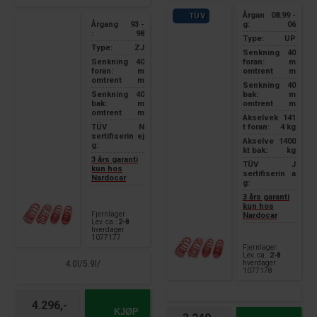
Årgan
08.99 -
TÜV
Årgang
93 -
g:
06
:
98
Type:
UP
Type:
ZJ
Senkning
40
Senkning
40
foran:
m
foran:
m
omtrent
m
omtrent
m
Senkning
40
Senkning
40
bak:
m
bak:
m
omtrent
m
omtrent
m
Akselvek
141
TÜV
N
t foran:
4 kg
sertifiserin
ej
Akselve
1400
g:
kt bak:
kg
3 års garanti
TÜV
J
kun hos
sertifiserin
a
Nardocar
g:
3 års garanti
kun hos
Fjernlager
Nardocar
Lev. ca.:
2-8
hverdager
1077177
Fjernlager
Lev. ca.:
2-8
4.0l/5.9l/
hverdager
1077178
4.296,-
KJØP