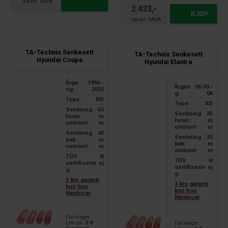
suitable for:
2.433,-
Hyundai Coupe Type GK
KJØP
Year of manufacture 2001 -
2009
maximum front axle load:
1015kg
TA-Technix Senkesett
TA-Technix Senkesett
maximum rear axle load:
Hyundai Coupe
Hyundai Elantra
880kg
Årga
1996 -
Årgan
06.00 -
ng:
2002
g:
06
Type:
RD
Type:
XD
Senkning
50
Senkning
35
foran:
m
foran:
m
omtrent
m
omtrent
m
Senkning
40
Senkning
30
bak:
m
bak:
m
omtrent
m
omtrent
m
TÜV
N
TÜV
N
sertifiserin
ej
sertifiserin
ej
g:
g:
3 års garanti
3 års garanti
kun hos
kun hos
Nardocar
Nardocar
Fjernlager
Lev. ca.:
2-8
Fjernlager