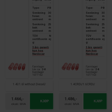
:
-
:
-
Type:
PB
Type:
PB
Senkning
30
Senkning
30
foran:
m
foran:
m
omtrent
m
omtrent
m
Senkning
25
Senkning
25
bak:
m
bak:
m
omtrent
m
omtrent
m
TÜV
N
TÜV
N
sertifiserin
ej
sertifiserin
ej
g:
g:
3 års garanti
3 års garanti
kun hos
kun hos
Nardocar
Nardocar
Fjernlager
Fjernlager
Lev. ca.:
2-8
Lev. ca.:
2-8
hverdager
hverdager
1077162
1077163
1.4l/1.6l without Diesel/
1.4CRDi/1.6CRDi/
1.466,-
1.486,-
KJØP
KJØP