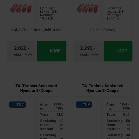
Fjernlager
Fjernlager
Lev. ca.:
2-8
Lev. ca.:
2-8
hverdager
hverdager
1077158
1077159
2.4l/2.7l/2.0 Diesel/inkl. 4-WD
2.7l/2.2 Diesel/
2.020,-
2.292,-
KJØP
KJØP
TA-Technix Senkesett
TA-Technix Senkesett
Hyundai S-Coupe
Hyundai S-Coupe
Årga
1990 -
Årga
1991 -
TÜV
TÜV
ng:
1995
ng:
1996
Type:
SLC
Type:
SLC
Senkning
40
Senkning
50
foran:
m
foran:
m
omtrent
m
omtrent
m
Senkning
30
Senkning
40