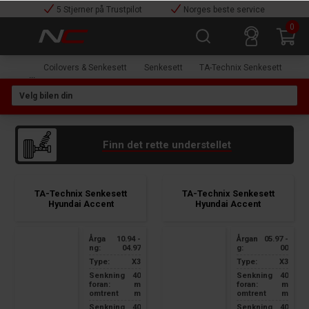
5 Stjerner på Trustpilot
Norges beste service
0
Coilovers & Senkesett
Senkesett
TA-Technix Senkesett
Finn det rette understellet
TA-Technix Senkesett
TA-Technix Senkesett
Hyundai Accent
Hyundai Accent
Årga
10.94 -
Årgan
05.97 -
ng:
04.97
g:
00
Type:
X3
Type:
X3
Senkning
40
Senkning
40
foran:
m
foran:
m
omtrent
m
omtrent
m
Senkning
40
Senkning
40