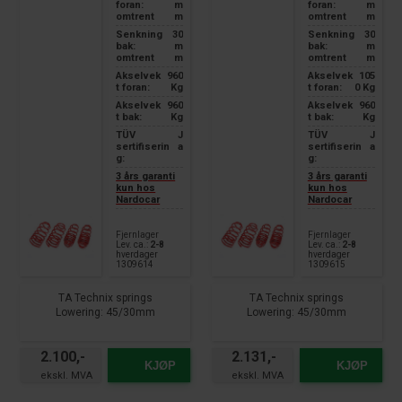
foran:
m
foran:
m
omtrent
m
omtrent
m
Senkning
30
Senkning
30
bak:
m
bak:
m
omtrent
m
omtrent
m
Akselvek
960
Akselvek
105
t foran:
Kg
t foran:
0 Kg
Akselvek
960
Akselvek
960
t bak:
Kg
t bak:
Kg
TÜV
J
TÜV
J
sertifiserin
a
sertifiserin
a
g:
g:
3 års garanti
3 års garanti
kun hos
kun hos
Nardocar
Nardocar
Fjernlager
Fjernlager
Lev. ca.:
2-8
Lev. ca.:
2-8
hverdager
hverdager
1309614
1309615
TA Technix springs
TA Technix springs
Lowering: 45/30mm
Lowering: 45/30mm
suitable for:
suitable for:
2.100,-
2.131,-
Hyundai i30 Sedan Type GDH
Hyundai i30 Sedan Type GDH
KJØP
KJØP
Petrol
Diesel models
Year of manufacture 2011 -
Year of manufacture 2011 -
2017
2017