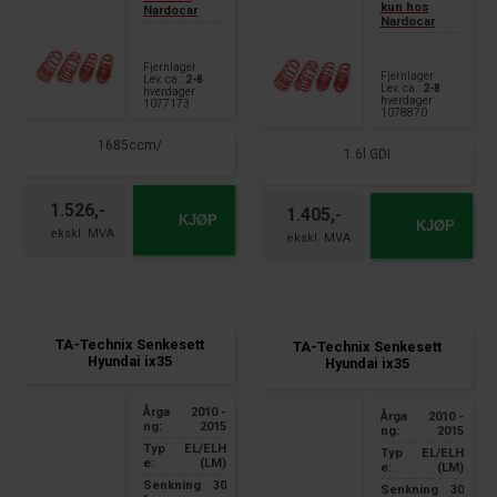
kun hos
Nardocar
Nardocar
Fjernlager
Fjernlager
Lev. ca.:
2-8
Lev. ca.:
2-8
hverdager
hverdager
1077173
1078870
1685ccm/
1.6l GDI
1.526,-
1.405,-
KJØP
KJØP
TA-Technix Senkesett
TA-Technix Senkesett
Hyundai ix35
Hyundai ix35
Årga
2010 -
Årga
2010 -
ng:
2015
ng:
2015
Typ
EL/ELH
Typ
EL/ELH
e:
(LM)
e:
(LM)
Senkning
30
Senkning
30