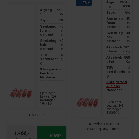
Årga
2001 -
TÜV
ng:
2009
Årgang
99 -
Type:
GK
:
02
Senkning
45
Type:
RD
foran:
m
Senkning
40
omtrent
m
foran:
m
Senkning
30
omtrent
m
bak:
m
Senkning
40
omtrent
m
bak:
m
Akselvek
101
omtrent
m
t foran:
5 Kg
TÜV
N
Akselvek
880
sertifiserin
ej
t bak:
Kg
g:
TÜV
J
3 års garanti
sertifiserin
a
kun hos
g:
Nardocar
3 års garanti
kun hos
Nardocar
Fjernlager
Lev. ca.:
2-8
hverdager
Fjernlager
1077154
Lev. ca.:
2-8
hverdager
1309610
1.6l/2.0l/
TA Technix springs
Lowering: 45/30mm
1.466,-
KJØP