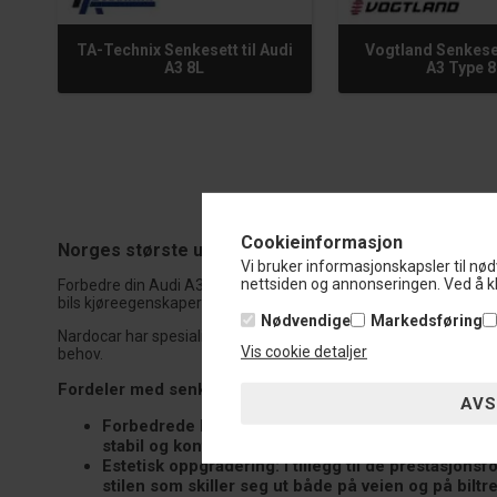
TA-Technix Senkesett til Audi
Vogtland Senkeset
A3 8L
A3 Type 8
Cookieinformasjon
Norges største utvalg av senkesett til Audi A3 8L
Vi bruker informasjonskapsler til nød
nettsiden og annonseringen. Ved å kl
Forbedre din Audi A3 8Ls ytelse og estetikk med Nardocars prem
bils kjøreegenskaper og utseende. Vi tilbyr en omfattende samli
Nødvendige
Markedsføring
Nardocar har spesialisert seg på biltuning og ytelsesdeler i ov
Vis cookie detaljer
behov.
Fordeler med senkesett til Audi A3 8L
Forbedrede kjøreegenskaper:
Et senkesett senker 
stabil og kontrollerbar kjøreopplevelse, spesielt 
Estetisk oppgradering:
I tillegg til de prestasjon
stilen som skiller seg ut både på veien og på biltre