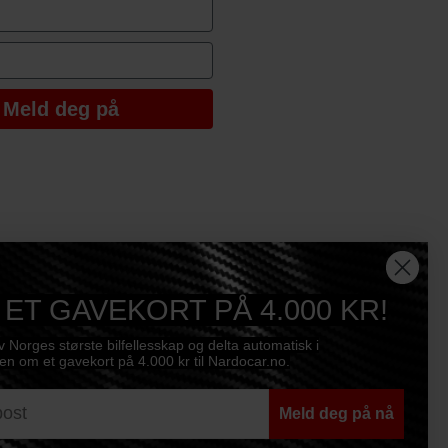
e
Meld deg på
 ET GAVEKORT PÅ 4.000 KR!
av Norges største bilfellesskap og delta automatisk i
n om et gavekort på 4.000 kr til Nardocar.no.
Meld deg på nå