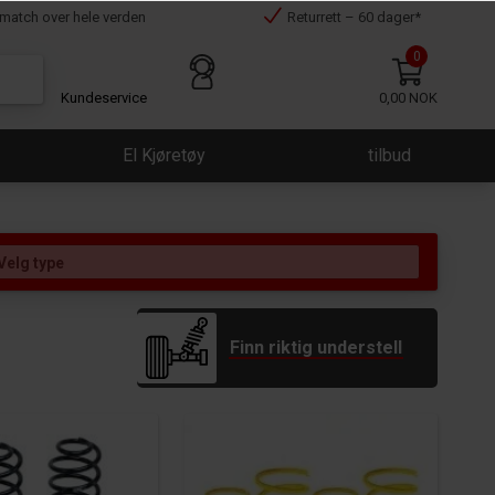
smatch over hele verden
Returrett – 60 dager*
0
Kundeservice
0,00 NOK
El Kjøretøy
tilbud
Finn riktig understell