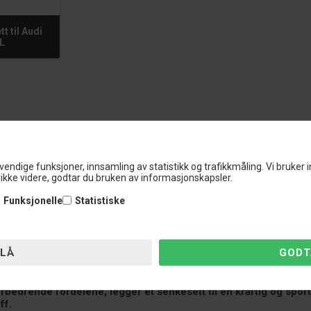
t til Audi
L
vendige funksjoner, innsamling av statistikk og trafikkmåling. Vi bruker 
ikke videre, godtar du bruken av informasjonskapsler.
ium utvalg av senkesett. Med over 20 års erfaring i bransjen, er Nardoc
ng av senkesett fra anerkjente produsenter, designet for å passe nøyakti
Funksjonelle
Statistiske
er to tiår. Vår dype kjennskap til markedet og tett samarbeid med ledend
tyngdepunktet på din Audi A3 8L, noe som forbedrer veigrepet o
ved høy hastighet og aggressive kjøreforhold.
sforbedrende fordelene, legger et senkesett til en kraftig og sp
ff.