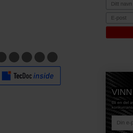
First Nam
Email
VINN
Bli en del 
konkurranse
E-mail