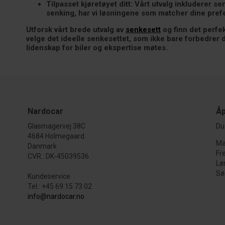
Tilpasset kjøretøyet ditt:
Vårt utvalg inkluderer sen
senking, har vi løsningene som matcher dine prefe
Utforsk vårt brede utvalg av
senkesett
og finn det perfek
velge det ideelle senkesettet, som ikke bare forbedrer d
lidenskap for biler og ekspertise møtes.
Nardocar
Åp
Glasmagervej 38C
Du 
4684 Holmegaard
Ma
Danmark
Fr
CVR.: DK-45039536
Lø
Sø
Kundeservice
Tel.: +45 69 15 73 02
info@nardocar.no