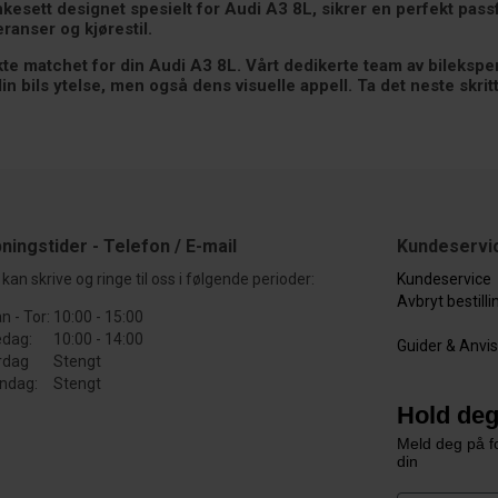
kesett designet spesielt for Audi A3 8L, sikrer en perfekt pass
ranser og kjørestil.
te matchet for din Audi A3 8L. Vårt dedikerte team av bileksperte
in bils ytelse, men også dens visuelle appell. Ta det neste skri
ningstider - Telefon / E-mail
Kundeservi
kan skrive og ringe til oss i følgende perioder:
Kundeservice
Avbryt bestill
n - Tor:
10:00 - 15:00
edag:
10:00 - 14:00
Guider & Anvi
rdag
Stengt
ndag:
Stengt
Hold deg
Meld deg på fo
din