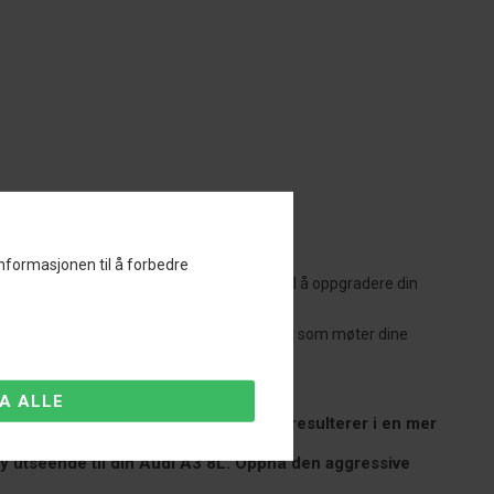
informasjonen til å forbedre
ar din pålitelige partner når det kommer til å oppgradere din
g til din Audi A3 8L.
e produsenter betyr at vi kan tilby senkesett som møter dine
g reduserer rulling i svinger. Dette resulterer i en mer
orty utseende til din Audi A3 8L. Oppnå den aggressive