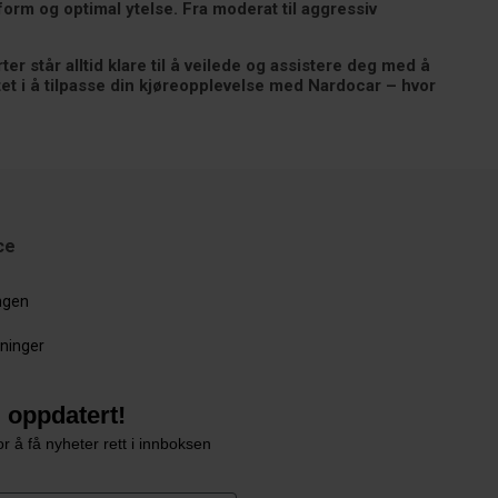
form og optimal ytelse. Fra moderat til aggressiv
r står alltid klare til å veilede og assistere deg med å
ttet i å tilpasse din kjøreopplevelse med Nardocar – hvor
ce
ingen
sninger
 oppdatert!
r å få nyheter rett i innboksen