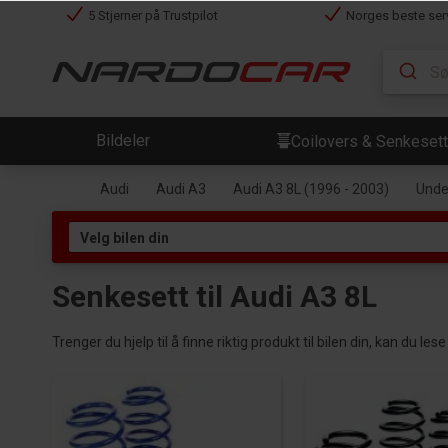
5 Stjerner på Trustpilot
Norges beste ser
Bildeler
Coilovers & Senkesett
Audi
Audi A3
Audi A3 8L (1996 - 2003)
Under
Senkesett til Audi A3 8L
Trenger du hjelp til å finne riktig produkt til bilen din, kan du l