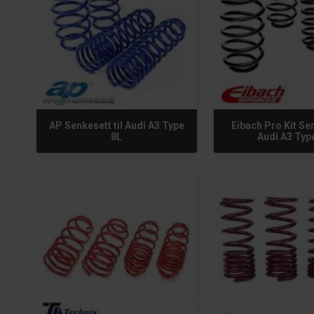
AP Senkesett til Audi A3 Type
Eibach Pro Kit Sen
8L
Audi A3 Typ