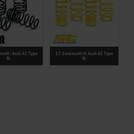
sett | Audi A3 Type
ST Senkesett til Audi A3 Type
8L
8L