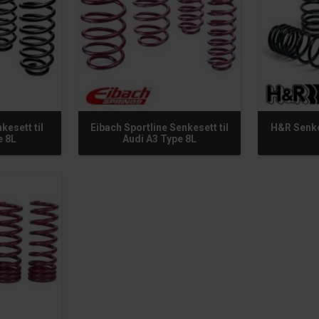
kesett til
Eibach Sportline Senkesett til
H&R Senke
e 8L
Audi A3 Type 8L