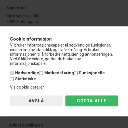
Nardocar
Glasmagervej 38C
4684 Holmegaard
Danmark
CVR.: DK-45039536
Cookieinformasjon
Kundeservice
Vi bruker informasjonskapsler til nødvendige funksjoner,
innsamling av statistikk og trafikkmåling. Vi bruker
Tel.: +45 69 15 73 02
informasjonen til å forbedre nettsiden og annonseringen.
info@nardocar.no
Ved å klikke videre, godtar du bruken av
Åpningstider - Telefon / E-mail
informasjonskapsler.
Du kan skrive og ringe til oss i følgende perioder:
Nødvendige
Markedsføring
Funksjonelle
Statistiske
Man - Tor:
10:00 - 15:00
Fredag:
10:00 - 14:00
Vis cookie detaljer
Lørdag
Stengt
Søndag:
Stengt
Kundeservice
Kundeservice
Avbryt bestillingen