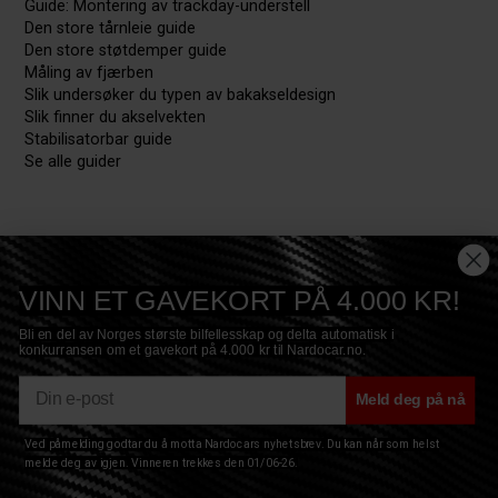
Guide: Montering av trackday-understell
Den store tårnleie guide
Den store støtdemper guide
Måling av fjærben
Slik undersøker du typen av bakakseldesign
Slik finner du akselvekten
Stabilisatorbar guide
Se alle guider
VINN ET GAVEKORT PÅ 4.000 KR!
Bli en del av Norges største bilfellesskap og delta automatisk i
konkurransen om et gavekort på 4.000 kr til Nardocar.no.
E-mail
Meld deg på nå
Ved påmelding godtar du å motta Nardocars nyhetsbrev. Du kan når som helst
Copyright © 2017 Nardocar ApS - All Rights Reserved
Privacy
|
Terms
|
Sitemap
|
Cookies
melde deg av igjen. Vinneren trekkes den 01/06-26.