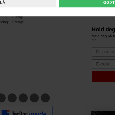
Avbryt bestill
n - Tor:
10:00 - 15:00
edag:
10:00 - 14:00
Guider & Anvi
rdag
Stengt
ndag:
Stengt
Hold deg
Meld deg på fo
din
First Nam
Email