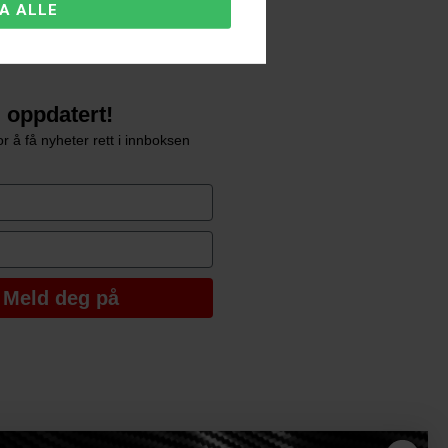
ingen
sninger
 oppdatert!
r å få nyheter rett i innboksen
e
Meld deg på