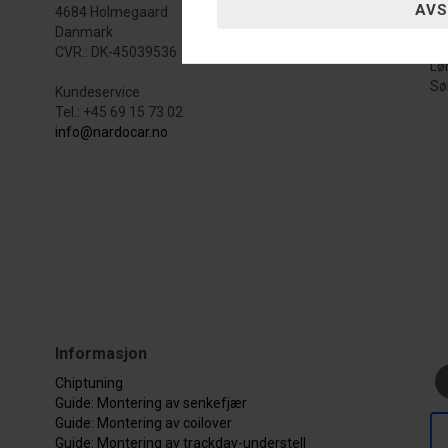
4684 Holmegaard
Ma
Danmark
Fr
CVR.: DK-45039536
Lø
Sø
Kundeservice
Tel.: +45 69 15 73 02
info@nardocar.no
Informasjon
Chiptuning
Guide: Montering av senkefjær
Guide: Montering av coilover
Guide: Montering av trackday-understell