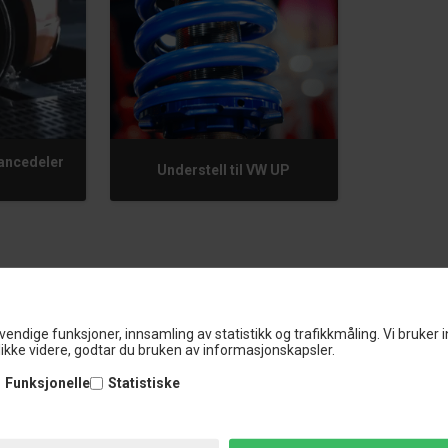
ancedeler
Understell til VW UP
P
vendige funksjoner, innsamling av statistikk og trafikkmåling. Vi bruker 
ikke videre, godtar du bruken av informasjonskapsler.
Funksjonelle
Statistiske
ningstider - Telefon / E-mail
Kundeservi
kan skrive og ringe til oss i følgende perioder:
Kundeservice