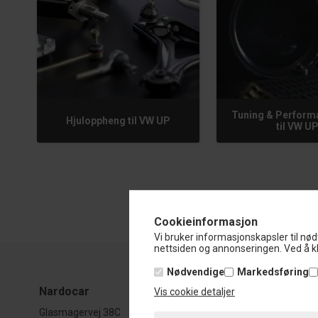
Tuning & Perform
Hjuloppheng til VW UP
til VW U
Cookieinformasjon
Vi bruker informasjonskapsler til nød
nettsiden og annonseringen. Ved å kl
Nødvendige
Markedsføring
Nardocar
Åp
Vis cookie detaljer
Glasmagervej 38C
Du 