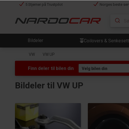
5 Stjerner på Trustpilot
Norges beste ser
Bildeler
Coilovers & Senkesett
VW
VW UP
Finn deler til bilen din
Bildeler til VW UP