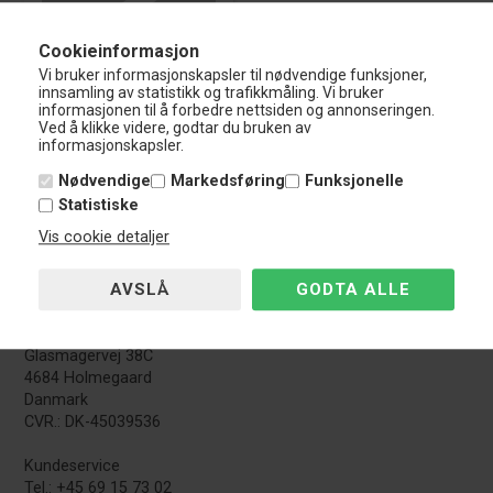
Cookieinformasjon
Vi bruker informasjonskapsler til nødvendige funksjoner,
innsamling av statistikk og trafikkmåling. Vi bruker
informasjonen til å forbedre nettsiden og annonseringen.
VW Golf 8 (2019 - Frem )
Ved å klikke videre, godtar du bruken av
informasjonskapsler.
Nødvendige
Markedsføring
Funksjonelle
Statistiske
Vis cookie detaljer
Nardocar
Glasmagervej 38C
4684 Holmegaard
Danmark
CVR.: DK-45039536
Kundeservice
Tel.: +45 69 15 73 02