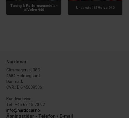
Tuning & Performancedeler
Understell til Volvo 940
til Volvo 940
Nardocar
Glasmagervej 38C
4684 Holmegaard
Danmark
CVR.: DK-45039536
Kundeservice
Tel.: +45 69 15 73 02
info@nardocar.no
Åpningstider - Telefon / E-mail
Du kan skrive og ringe til oss i følgende perioder: