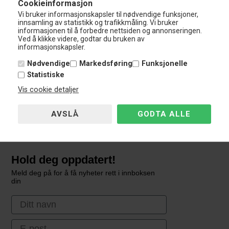
Cookieinformasjon
Man - Tor:
10:00 - 15:00
Vi bruker informasjonskapsler til nødvendige funksjoner,
Fredag:
10:00 - 14:00
innsamling av statistikk og trafikkmåling. Vi bruker
Lørdag
Stengt
informasjonen til å forbedre nettsiden og annonseringen.
Ved å klikke videre, godtar du bruken av
Søndag:
Stengt
informasjonskapsler.
Kundeservice
Nødvendige
Markedsføring
Funksjonelle
Kundeservice
Statistiske
Vis cookie detaljer
Avbryt bestillingen
Guider & Anvisninger
Hold deg oppdatert!
Meld deg på for å få nyheter rett i innboksen
din
First Name
Email