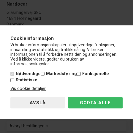
Nardocar
Glasmagervej 38C
4684 Holmegaard
Danmark
CVR.: DK-45039536
Cookieinformasjon
Kundeservice
Vi bruker informasjonskapsler til nødvendige funksjoner,
Tel.: +45 69 15 73 02
innsamling av statistikk og trafikkmåling. Vi bruker
info@nardocar.no
informasjonen til å forbedre nettsiden og annonseringen.
Ved å klikke videre, godtar du bruken av
Åpningstider - Telefon / E-mail
informasjonskapsler.
Du kan skrive og ringe til oss i følgende perioder:
Nødvendige
Markedsføring
Funksjonelle
Man - Tor:
10:00 - 15:00
Statistiske
Fredag:
10:00 - 14:00
Vis cookie detaljer
Lørdag
Stengt
Søndag:
Stengt
Kundeservice
Kundeservice
Avbryt bestillingen