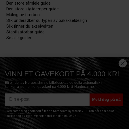
Den store tårnleie guide
Den store støtdemper guide
Måling av fjærben
Slik undersøker du typen av bakakseldesign
Slik finner du akselvekten
Stabilisatorbar guide
Se alle guider
VINN ET GAVEKORT PÅ 4.000 KR!
Bli en del av Norges største bilfellesskap og delta automatisk i
konkurransen om et gavekort på 4.000 kr til Nardocar.no.
E-mail
Meld deg på nå
Ved påmelding godtar du å motta Nardocars nyhetsbrev. Du kan når som helst
Copyright © 2017 Nardocar ApS - All Rights Reserved
Privacy
|
Terms
|
Sitemap
|
Cookies
melde deg av igjen. Vinneren trekkes den 01/06-26.