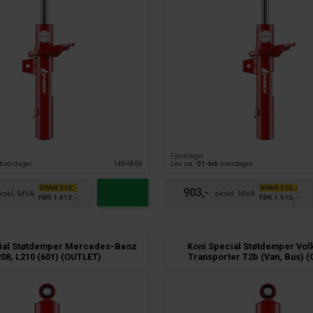
Fjernlager
hverdager
1484869
Lev. ca.:
01-feb
hverdager
SPAR 510,-
SPAR 510,-
903,-
FØR 1.413,-
FØR 1.413,-
ial Støtdemper Mercedes-Benz
Koni Special Støtdemper Vo
08, L210 (601) (OUTLET)
Transporter T2b (Van, Bus) 