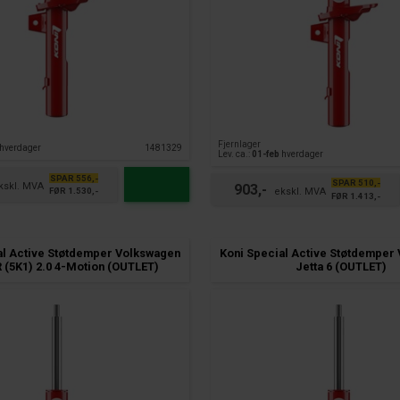
Fjernlager
hverdager
1481329
Lev. ca.:
01-feb
hverdager
SPAR 556,-
SPAR 510,-
903,-
FØR 1.530,-
FØR 1.413,-
al Active Støtdemper Volkswagen
Koni Special Active Støtdemper
R (5K1) 2.0 4-Motion (OUTLET)
Jetta 6 (OUTLET)