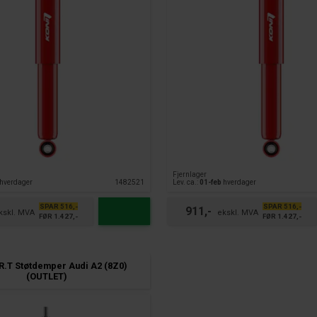
Fjernlager
hverdager
1482521
Lev. ca.:
01-feb
hverdager
SPAR 516,-
SPAR 516,-
911,-
FØR 1.427,-
FØR 1.427,-
R.T Støtdemper Audi A2 (8Z0)
(OUTLET)