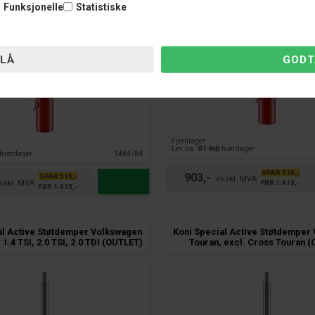
Funksjonelle
Statistiske
Fjernlager
Lev. ca.:
01-feb
hverdager
hverdager
1484784
SPAR 510,-
903,-
SPAR 510,-
FØR 1.413,-
FØR 1.413,-
al Active Støtdemper Volkswagen
Koni Special Active Støtdemper
 1.4 TSI, 2.0 TSI, 2.0 TDI (OUTLET)
Touran, excl. Cross Touran 