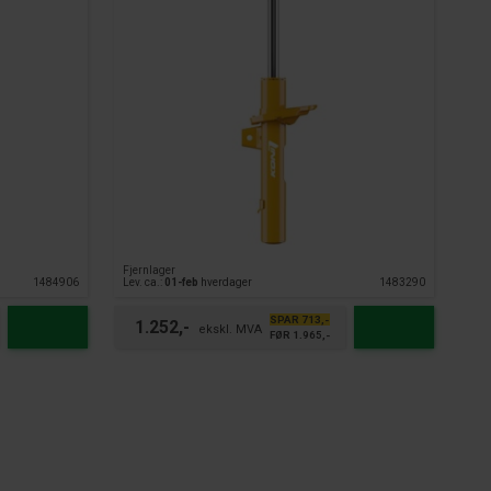
Fjernlager
1484906
Lev. ca.:
01-feb
hverdager
1483290
SPAR 713,-
1.252,-
FØR 1.965,-