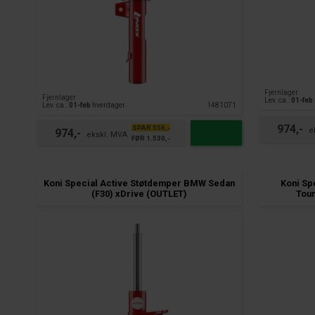
Fjernlager
Fjernlager
Lev. ca.:
01-feb
Lev. ca.:
01-feb
hverdager
1481071
974,-
SPAR 556,-
974,-
FØR 1.530,-
Koni Special Active Støtdemper BMW Sedan
Koni Sp
(F30) xDrive (OUTLET)
Tour