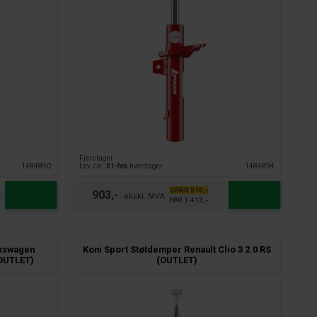
Fjernlager
1484890
Lev. ca.:
01-feb
hverdager
1484894
SPAR 510,-
903,-
FØR 1.413,-
lkswagen
Koni Sport Støtdemper Renault Clio 3 2.0 RS
(OUTLET)
(OUTLET)