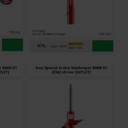
Fjernlager
1095162
Lev. ca.:
01-feb
hverdager
1481060
SPAR 556,-
974,-
FØR 1.530,-
er BMW GT
Koni Special Active Støtdemper BMW GT
TLET)
(F34) xDrive (OUTLET)