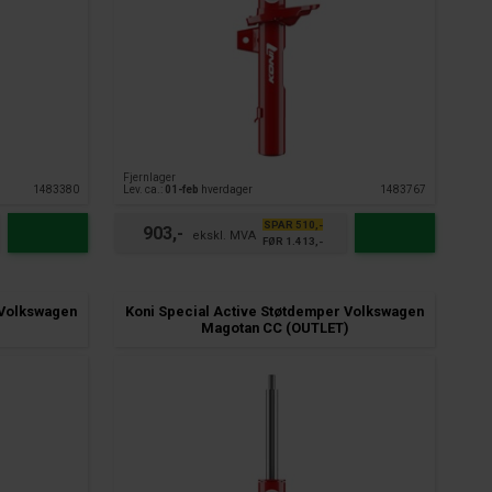
Fjernlager
1483380
Lev. ca.:
01-feb
hverdager
1483767
SPAR 510,-
903,-
FØR 1.413,-
 Volkswagen
Koni Special Active Støtdemper Volkswagen
Magotan CC (OUTLET)