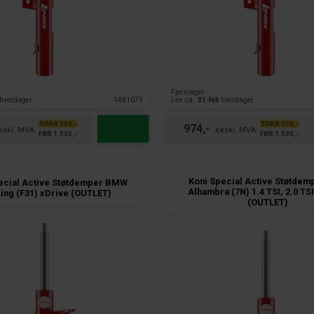
Fjernlager
hverdager
1481079
Lev. ca.:
01-feb
hverdager
SPAR 556,-
SPAR 556,-
974,-
FØR 1.530,-
FØR 1.530,-
Koni Special Active Støtdem
ecial Active Støtdemper BMW
Alhambra (7N) 1.4 TSI, 2.0 TSI
ing (F31) xDrive (OUTLET)
(OUTLET)