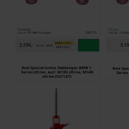
Fjernlager
På lager
Lev. ca.:
01-feb
hverdager
1089729
Lev. ca.:
1-2
hve
SPAR 1.531,-
2.296,-
3.15
FØR 3.827,-
Koni Special Active Støtdemper BMW 1-
Koni Spe
Series xDrive, excl. M135i xDrive, M140i
Series
xDrive (OUTLET)