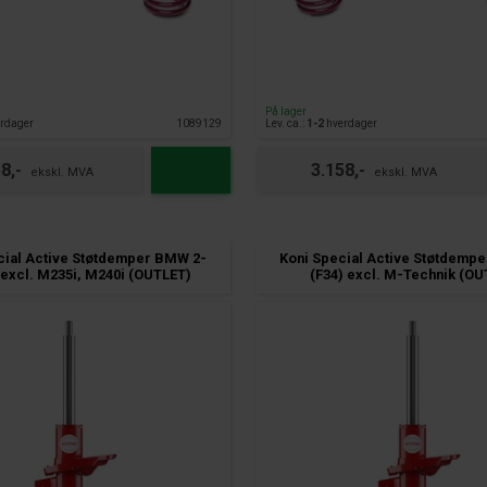
På lager
rdager
1089129
Lev. ca.:
1-2
hverdager
8,-
3.158,-
cial Active Støtdemper BMW 2-
Koni Special Active Støtdemp
 excl. M235i, M240i (OUTLET)
(F34) excl. M-Technik (OU