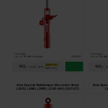
Fjernlager
Fjernlager
Lev. ca.:
01-feb
hverdager
1484800
Lev. ca.:
01-feb
SPAR 510,-
903,-
903,-
FØR 1.413,-
Koni Special Støtdemper Mercedes-Benz
Koni Spec
L207D, L208D, L209D, L210D (601) (OUTLET)
L2