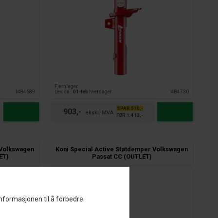
Fjernlager
1484689
Lev. ca.:
01-feb
hverdager
1484730
SPAR 510,-
903,-
FØR 1.413,-
 Volkswagen
Koni Special Active Støtdemper Volkswagen
ET)
Passat CC (OUTLET)
informasjonen til å forbedre