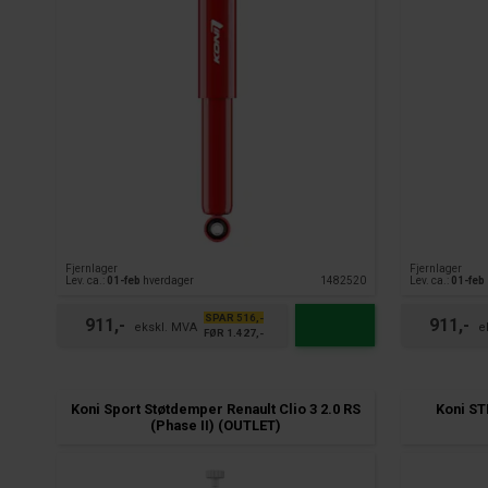
Fjernlager
Fjernlager
Lev. ca.:
01-feb
hverdager
1482520
Lev. ca.:
01-feb
SPAR 516,-
911,-
911,-
FØR 1.427,-
Koni Sport Støtdemper Renault Clio 3 2.0 RS
Koni ST
(Phase II) (OUTLET)