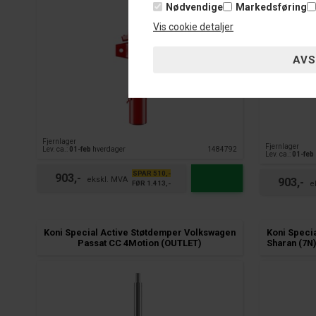
Nødvendige
Markedsføring
Vis cookie detaljer
Fjernlager
Fjernlager
Lev. ca.:
01-feb
hverdager
1484792
Lev. ca.:
01-feb
SPAR 510,-
903,-
903,-
FØR 1.413,-
Koni Special Active Støtdemper Volkswagen
Koni Speci
Passat CC 4Motion (OUTLET)
Sharan (7N)