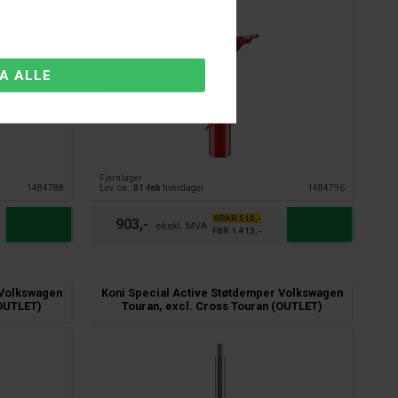
Fjernlager
1484788
Lev. ca.:
01-feb
hverdager
1484796
SPAR 510,-
903,-
FØR 1.413,-
 Volkswagen
Koni Special Active Støtdemper Volkswagen
(OUTLET)
Touran, excl. Cross Touran (OUTLET)