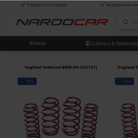
5 Stjerner på Trustpilot
Norges beste ser
Bildeler
Coilovers & Senkesett
Vogtland Senkesett BMW M3 (OUTLET)
Vogtland 
TÜV
TÜV