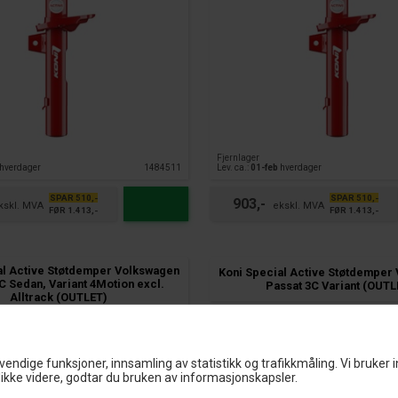
Fjernlager
hverdager
1484511
Lev. ca.:
01-feb
hverdager
SPAR 510,-
SPAR 510,-
903,-
FØR 1.413,-
FØR 1.413,-
al Active Støtdemper Volkswagen
Koni Special Active Støtdemper
C Sedan, Variant 4Motion excl.
Passat 3C Variant (OUTL
Alltrack (OUTLET)
vendige funksjoner, innsamling av statistikk og trafikkmåling. Vi bruker 
ikke videre, godtar du bruken av informasjonskapsler.