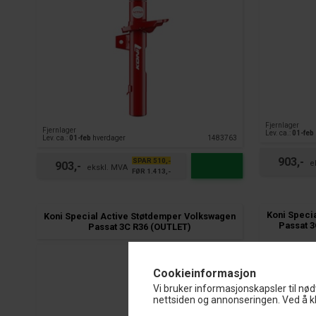
Fjernlager
Fjernlager
Lev. ca.:
01-feb
Lev. ca.:
01-feb
hverdager
1483763
903,-
SPAR 510,-
903,-
FØR 1.413,-
Koni Speci
Koni Special Active Støtdemper Volkswagen
Passat 3
Passat 3C R36 (OUTLET)
Cookieinformasjon
Vi bruker informasjonskapsler til nød
nettsiden og annonseringen. Ved å kl