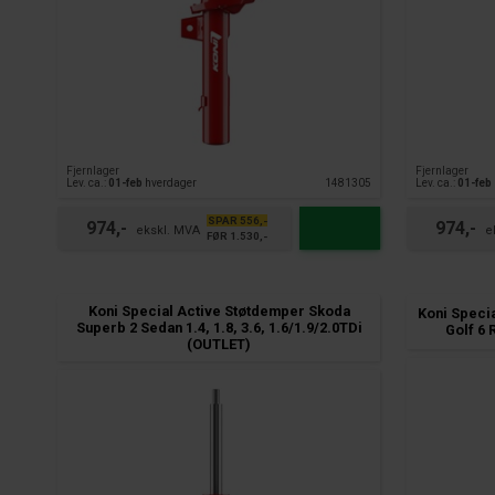
Fjernlager
Fjernlager
Lev. ca.:
01-feb
hverdager
1481305
Lev. ca.:
01-feb
SPAR 556,-
974,-
974,-
FØR 1.530,-
Koni Special Active Støtdemper Skoda
Koni Speci
Superb 2 Sedan 1.4, 1.8, 3.6, 1.6/1.9/2.0TDi
Golf 6 
(OUTLET)