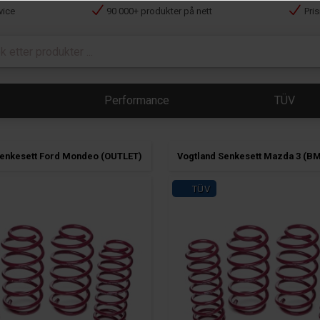
vice
90 000+ produkter på nett
Pri
Performance
TÜV
Senkesett Ford Mondeo (OUTLET)
Vogtland Senkesett Mazda 3 (B
TÜV