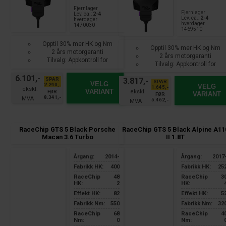
Fjernlager
Fjernlager
Lev. ca.:
2-4
Lev. ca.:
2-4
hverdager
hverdager
1470030
1469510
Opptil 30% mer HK og Nm
Opptil 30% mer HK og Nm
2 års motorgaranti
2 års motorgaranti
Tilvalg: Appkontroll for
Tilvalg: Appkontroll for
smarttelefon
smarttelefon
6.101,-
SPAR
3.817,-
SPAR
VELG
2.240,-
VELG
1.645,-
VARIANT
FØR
VARIANT
FØR
8.341,-
5.462,-
RaceChip GTS 5 Black Porsche
RaceChip GTS 5 Black Alpine A11
Macan 3.6 Turbo
II 1.8T
Årgang:
2014-
Årgang:
2017
Fabrikk HK:
400
Fabrikk HK:
25
RaceChip
48
RaceChip
3
HK:
2
HK:
Effekt HK:
82
Effekt HK:
5
Fabrikk Nm:
550
Fabrikk Nm:
32
RaceChip
68
RaceChip
4
Nm:
0
Nm: