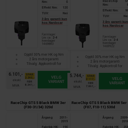
RaceChip
5
Nm:
0
Nm:
Effekt Nm:
120
Effekt Nm:
9
TUV:
Nei
TUV:
Ne
3 års garanti kun
3 års garanti ku
hos Nardocar
hos Nardocar
Fjernlager
Fjernlager
Lev. ca.:
2-4
Lev. ca.:
2-4
hverdager
hverdager
1469883
1469922
Opptil 30% mer HK og Nm
Opptil 30% mer HK og Nm
2 års motorgaranti
2 års motorgaranti
Tilvalg: Appkontroll for
Tilvalg: Appkontroll for
smarttelefon
smarttelefon
6.101,-
SPAR
5.744,-
SPAR
VELG
2.240,-
VELG
2.117,-
VARIANT
FØR
VARIANT
FØR
8.341,-
7.861,-
RaceChip GTS 5 Black BMW 3er
RaceChip GTS 5 Black BMW 5er
(F30-31/34) 320d
(F07, F10-11) 530d
Årgang
2011-
Årgang
2009
:
2019
:
201
Fabrikk HK:
190
Fabrikk HK:
25