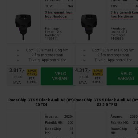
Effekt Nm:
101
Effekt Nm:
7
TUV:
Nei
TUV:
J
3 års garanti kun
3 års garanti ku
hos Nardocar
hos Nardocar
Fjernlager
Fjernlager
Lev. ca.:
2-4
Lev. ca.:
2-4
hverdager
hverdager
1469411
1469886
Opptil 30% mer HK og Nm
Opptil 30% mer HK og Nm
2 års motorgaranti
2 års motorgaranti
Tilvalg: Appkontroll for
Tilvalg: Appkontroll for
smarttelefon
smarttelefon
3.817,-
4.317,-
SPAR
SPAR
VELG
VELG
2.029,-
1.529,-
VARIANT
VARIANT
FØR
FØR
5.846,-
5.846,-
RaceChip GTS 5 Black Audi A3 (8Y)
RaceChip GTS 5 Black Audi A3 (8Y
40 TDI
S3 2.0 TFSI
Årgang:
2020-
Årgang:
2020
Fabrikk HK:
200
Fabrikk HK:
31
RaceChip
22
RaceChip
3
HK:
4
HK: