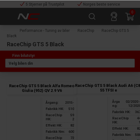
5 Stjerner på Trustpilot
Norges beste service
0
Performance - Tuning av biler
RaceChip
RaceChip GTS 5
Black
RaceChip GTS 5 Black
RaceChip GTS 5 Black Audi A6 (C8
RaceChip GTS 5 Black Alfa Romeo
55 TFSI e
Giulia (952) QV 2.9 V6
Årga
02/2020 
Årgang:
2015-
ng:
12/202
Fabrikk HK:
510
Fabrikk HK:
36
RaceChip
59
RaceChip
4
HK:
2
HK:
Effekt HK:
82
Effekt HK:
8
Fabrikk Nm:
600
Fabrikk Nm:
50
RaceChip
72