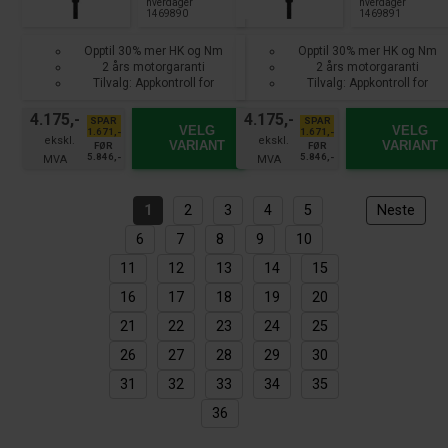
hverdager
hverdager
1469890
1469891
Opptil 30% mer HK og Nm
Opptil 30% mer HK og Nm
2 års motorgaranti
2 års motorgaranti
Tilvalg: Appkontroll for
Tilvalg: Appkontroll for
smarttelefon
smarttelefon
4.175,-
4.175,-
SPAR
SPAR
VELG
VELG
1.671,-
1.671,-
VARIANT
VARIANT
FØR
FØR
5.846,-
5.846,-
1
2
3
4
5
Neste
6
7
8
9
10
11
12
13
14
15
16
17
18
19
20
21
22
23
24
25
26
27
28
29
30
31
32
33
34
35
36