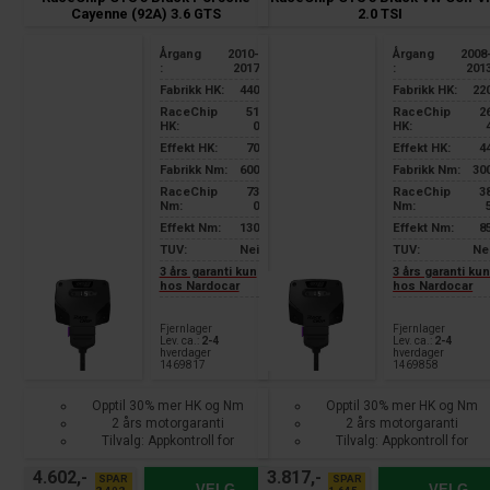
Cayenne (92A) 3.6 GTS
2.0 TSI
Årgang
2010-
Årgang
2008
:
2017
:
201
Fabrikk HK:
440
Fabrikk HK:
22
RaceChip
51
RaceChip
2
HK:
0
HK:
Effekt HK:
70
Effekt HK:
4
Fabrikk Nm:
600
Fabrikk Nm:
30
RaceChip
73
RaceChip
3
Nm:
0
Nm:
Effekt Nm:
130
Effekt Nm:
8
TUV:
Nei
TUV:
Ne
3 års garanti kun
3 års garanti ku
hos Nardocar
hos Nardocar
Fjernlager
Fjernlager
Lev. ca.:
2-4
Lev. ca.:
2-4
hverdager
hverdager
1469817
1469858
Opptil 30% mer HK og Nm
Opptil 30% mer HK og Nm
2 års motorgaranti
2 års motorgaranti
Tilvalg: Appkontroll for
Tilvalg: Appkontroll for
smarttelefon
smarttelefon
4.602,-
3.817,-
SPAR
SPAR
VELG
VELG