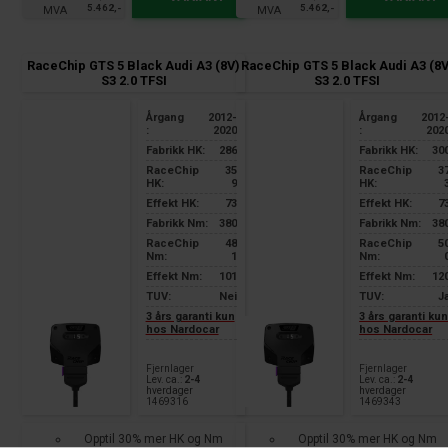
5.462,-
5.462,-
RaceChip GTS 5 Black Audi A3 (8V)
RaceChip GTS 5 Black Audi A3 (8V
S3 2.0 TFSI
S3 2.0 TFSI
Årgang
2012-
Årgang
2012
:
2020
:
202
Fabrikk HK:
286
Fabrikk HK:
30
RaceChip
35
RaceChip
3
HK:
9
HK:
Effekt HK:
73
Effekt HK:
7
Fabrikk Nm:
380
Fabrikk Nm:
38
RaceChip
48
RaceChip
5
Nm:
1
Nm:
Effekt Nm:
101
Effekt Nm:
12
TUV:
Nei
TUV:
J
3 års garanti kun
3 års garanti ku
hos Nardocar
hos Nardocar
Fjernlager
Fjernlager
Lev. ca.:
2-4
Lev. ca.:
2-4
hverdager
hverdager
1469316
1469343
Opptil 30% mer HK og Nm
Opptil 30% mer HK og Nm