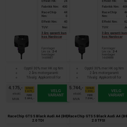
Effekt HK:
24
Effekt HK:
6
Fabrikk Nm:
400
Fabrikk Nm:
40
RaceChip
44
RaceChip
4
Nm:
0
Nm:
Effekt Nm:
40
Effekt Nm:
6
TUV:
Nei
TUV:
J
3 års garanti kun
3 års garanti ku
hos Nardocar
hos Nardocar
Fjernlager
Fjernlager
Lev. ca.:
2-4
Lev. ca.:
2-4
hverdager
hverdager
1469887
1469888
Opptil 30% mer HK og Nm
Opptil 30% mer HK og Nm
2 års motorgaranti
2 års motorgaranti
Tilvalg: Appkontroll for
Tilvalg: Appkontroll for
smarttelefon
smarttelefon
4.175,-
5.744,-
SPAR
SPAR
VELG
VELG
1.671,-
1.350,-
VARIANT
VARIANT
FØR
FØR
5.846,-
7.094,-
RaceChip GTS 5 Black Audi A4 (B8)
RaceChip GTS 5 Black Audi A4 (B8
2.0 TDI
2.0 TFSI