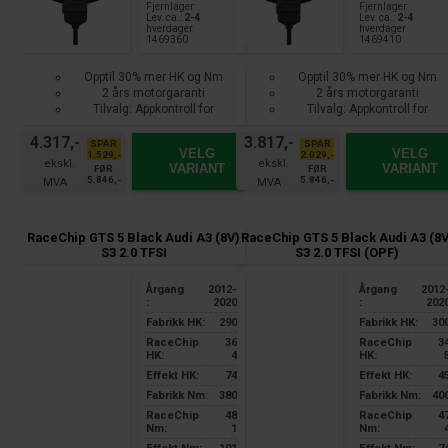
Fjernlager
Fjernlager
Lev. ca.:
2-4
Lev. ca.:
2-4
hverdager
hverdager
1469360
1469410
Opptil 30% mer HK og Nm
Opptil 30% mer HK og Nm
2 års motorgaranti
2 års motorgaranti
Tilvalg: Appkontroll for
Tilvalg: Appkontroll for
smarttelefon
smarttelefon
4.317,-
3.817,-
SPAR
SPAR
VELG
VELG
1.529,-
2.029,-
VARIANT
VARIANT
FØR
FØR
5.846,-
5.846,-
RaceChip GTS 5 Black Audi A3 (8V)
RaceChip GTS 5 Black Audi A3 (8V
S3 2.0 TFSI
S3 2.0 TFSI (OPF)
Årgang
2012-
Årgang
2012
:
2020
:
202
Fabrikk HK:
290
Fabrikk HK:
30
RaceChip
36
RaceChip
3
HK:
4
HK:
Effekt HK:
74
Effekt HK:
4
Fabrikk Nm:
380
Fabrikk Nm:
40
RaceChip
48
RaceChip
4
Nm:
1
Nm: