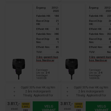
Årgang
2012-
Årgang
2012
:
2020
:
202
Fabrikk HK:
184
Fabrikk HK:
22
RaceChip
21
RaceChip
2
HK:
7
HK:
Effekt HK:
33
Effekt HK:
4
Fabrikk Nm:
380
Fabrikk Nm:
35
RaceChip
46
RaceChip
4
Nm:
1
Nm:
Effekt Nm:
81
Effekt Nm:
8
TUV:
Ja
TUV:
Ne
3 års garanti kun
3 års garanti ku
hos Nardocar
hos Nardocar
Fjernlager
Fjernlager
Lev. ca.:
2-4
Lev. ca.:
2-4
hverdager
hverdager
1469338
1469406
Opptil 30% mer HK og Nm
Opptil 30% mer HK og Nm
2 års motorgaranti
2 års motorgaranti
Tilvalg: Appkontroll for
Tilvalg: Appkontroll for
smarttelefon
smarttelefon
3.817,-
3.817,-
SPAR
SPAR
VELG
VELG
1.645,-
1.645,-
VARIANT
VARIANT
FØR
FØR