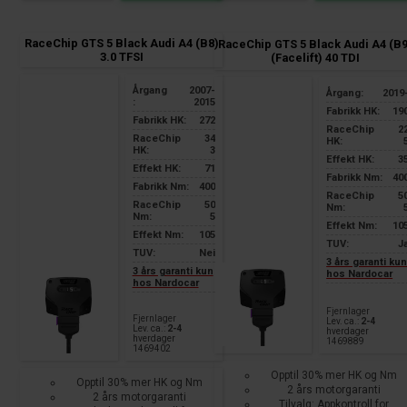
RaceChip GTS 5 Black Audi A4 (B8)
RaceChip GTS 5 Black Audi A4 (B9
3.0 TFSI
(Facelift) 40 TDI
Årgang
2007-
Årgang:
2019
:
2015
Fabrikk HK:
19
Fabrikk HK:
272
RaceChip
2
RaceChip
34
HK:
HK:
3
Effekt HK:
3
Effekt HK:
71
Fabrikk Nm:
40
Fabrikk Nm:
400
RaceChip
5
RaceChip
50
Nm:
Nm:
5
Effekt Nm:
10
Effekt Nm:
105
TUV:
J
TUV:
Nei
3 års garanti ku
3 års garanti kun
hos Nardocar
hos Nardocar
Fjernlager
Fjernlager
Lev. ca.:
2-4
Lev. ca.:
2-4
hverdager
hverdager
1469889
1469402
Opptil 30% mer HK og Nm
Opptil 30% mer HK og Nm
2 års motorgaranti
2 års motorgaranti
Tilvalg: Appkontroll for