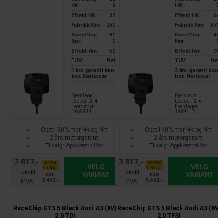
HK:
9
HK:
Effekt HK:
37
Effekt HK:
6
Fabrikk Nm:
250
Fabrikk Nm:
37
RaceChip
30
RaceChip
4
Nm:
0
Nm:
Effekt Nm:
50
Effekt Nm:
9
TUV:
Nei
TUV:
Ne
3 års garanti kun
3 års garanti ku
hos Nardocar
hos Nardocar
Fjernlager
Fjernlager
Lev. ca.:
2-4
Lev. ca.:
2-4
hverdager
hverdager
1469414
1469417
Opptil 30% mer HK og Nm
Opptil 30% mer HK og Nm
2 års motorgaranti
2 års motorgaranti
Tilvalg: Appkontroll for
Tilvalg: Appkontroll for
smarttelefon
smarttelefon
3.817,-
3.817,-
SPAR
SPAR
VELG
VELG
1.645,-
1.645,-
VARIANT
VARIANT
FØR
FØR
5.462,-
5.462,-
RaceChip GTS 5 Black Audi A3 (8V)
RaceChip GTS 5 Black Audi A3 (8V
2.0 TDI
2.0 TFSI