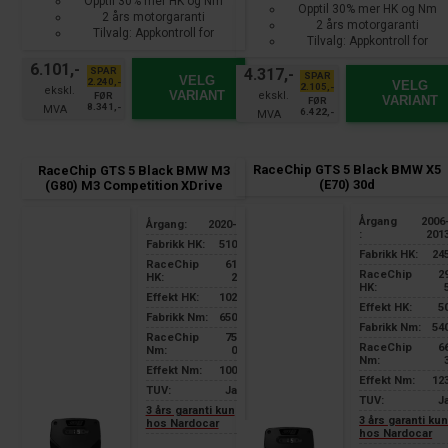
Opptil 30% mer HK og Nm
Opptil 30% mer HK og Nm
2 års motorgaranti
2 års motorgaranti
Tilvalg: Appkontroll for
Tilvalg: Appkontroll for
smarttelefon
smarttelefon
6.101,-
SPAR
4.317,-
SPAR
VELG
2.240,-
VELG
2.105,-
VARIANT
FØR
VARIANT
FØR
8.341,-
6.422,-
RaceChip GTS 5 Black BMW X5
RaceChip GTS 5 Black BMW M3
(E70) 30d
(G80) M3 Competition XDrive
Årgang
2006
Årgang:
2020-
:
201
Fabrikk HK:
510
Fabrikk HK:
24
RaceChip
61
RaceChip
2
HK:
2
HK:
Effekt HK:
102
Effekt HK:
5
Fabrikk Nm:
650
Fabrikk Nm:
54
RaceChip
75
RaceChip
6
Nm:
0
Nm:
Effekt Nm:
100
Effekt Nm:
12
TUV:
Ja
TUV:
J
3 års garanti kun
3 års garanti ku
hos Nardocar
hos Nardocar