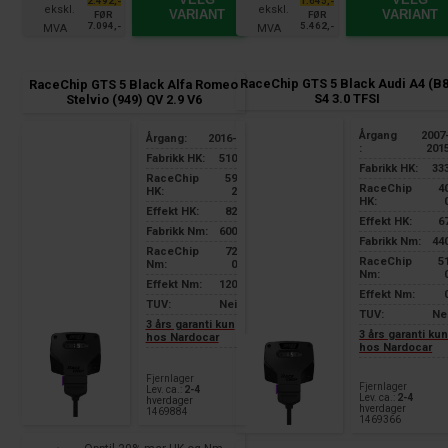
2.492,-
1.645,-
VARIANT
VARIANT
FØR
FØR
7.094,-
5.462,-
RaceChip GTS 5 Black Audi A4 (B8
RaceChip GTS 5 Black Alfa Romeo
S4 3.0 TFSI
Stelvio (949) QV 2.9 V6
Årgang
2007
Årgang:
2016-
:
201
Fabrikk HK:
510
Fabrikk HK:
33
RaceChip
59
RaceChip
4
HK:
2
HK:
Effekt HK:
82
Effekt HK:
6
Fabrikk Nm:
600
Fabrikk Nm:
44
RaceChip
72
RaceChip
5
Nm:
0
Nm:
Effekt Nm:
120
Effekt Nm:
TUV:
Nei
TUV:
Ne
3 års garanti kun
3 års garanti ku
hos Nardocar
hos Nardocar
Fjernlager
Fjernlager
Lev. ca.:
2-4
Lev. ca.:
2-4
hverdager
hverdager
1469884
1469366