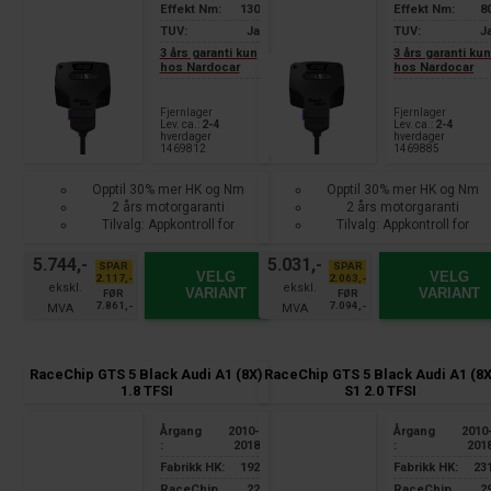
Effekt Nm:
130
Effekt Nm:
8
TUV:
Ja
TUV:
J
3 års garanti kun
3 års garanti ku
hos Nardocar
hos Nardocar
Fjernlager
Fjernlager
Lev. ca.:
2-4
Lev. ca.:
2-4
hverdager
hverdager
1469812
1469885
Opptil 30% mer HK og Nm
Opptil 30% mer HK og Nm
2 års motorgaranti
2 års motorgaranti
Tilvalg: Appkontroll for
Tilvalg: Appkontroll for
smarttelefon
smarttelefon
5.744,-
5.031,-
SPAR
SPAR
VELG
VELG
2.117,-
2.063,-
VARIANT
VARIANT
FØR
FØR
7.861,-
7.094,-
RaceChip GTS 5 Black Audi A1 (8X)
RaceChip GTS 5 Black Audi A1 (8X
1.8 TFSI
S1 2.0 TFSI
Årgang
2010-
Årgang
2010
:
2018
:
201
Fabrikk HK:
192
Fabrikk HK:
23
RaceChip
22
RaceChip
2