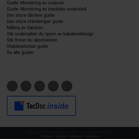
Guide: Montering av coilover
Guide: Montering av trackday-understell
Den store tårnleie guide
Den store støtdemper guide
Måling av fjærben
Slik undersøker du typen av bakakseldesign
Slik finner du akselvekten
Stabilisatorbar guide
Se alle guider
Copyright © 2017 Nardocar ApS - All Rights Reserved
Privacy
|
Terms
|
Sitemap
|
Cookies