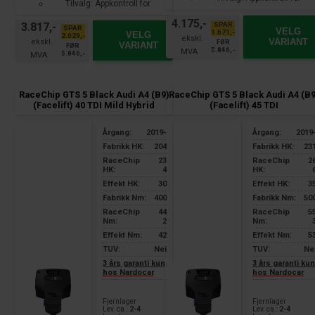
Tilvalg: Appkontroll for
smarttelefon
smarttelefon
4.175,-
SPAR
3.817,-
SPAR
VELG
1.671,-
VELG
2.029,-
VARIANT
FØR
VARIANT
FØR
5.846,-
5.846,-
RaceChip GTS 5 Black Audi A4 (B9)
RaceChip GTS 5 Black Audi A4 (B9
(Facelift) 40 TDI Mild Hybrid
(Facelift) 45 TDI
Årgang:
2019-
Årgang:
2019
Fabrikk HK:
204
Fabrikk HK:
23
RaceChip
23
RaceChip
2
HK:
4
HK:
Effekt HK:
30
Effekt HK:
3
Fabrikk Nm:
400
Fabrikk Nm:
50
RaceChip
44
RaceChip
5
Nm:
2
Nm:
Effekt Nm:
42
Effekt Nm:
5
TUV:
Nei
TUV:
Ne
3 års garanti kun
3 års garanti ku
hos Nardocar
hos Nardocar
Fjernlager
Fjernlager
Lev. ca.:
2-4
Lev. ca.:
2-4