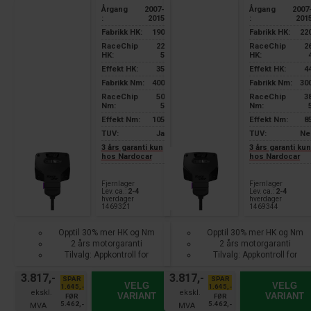
Årgang
2007-
Årgang
2007
:
2015
:
201
Fabrikk HK:
190
Fabrikk HK:
22
RaceChip
22
RaceChip
2
HK:
5
HK:
Effekt HK:
35
Effekt HK:
4
Fabrikk Nm:
400
Fabrikk Nm:
30
RaceChip
50
RaceChip
3
Nm:
5
Nm:
Effekt Nm:
105
Effekt Nm:
8
TUV:
Ja
TUV:
Ne
3 års garanti kun
3 års garanti ku
hos Nardocar
hos Nardocar
Fjernlager
Fjernlager
Lev. ca.:
2-4
Lev. ca.:
2-4
hverdager
hverdager
1469321
1469344
Opptil 30% mer HK og Nm
Opptil 30% mer HK og Nm
2 års motorgaranti
2 års motorgaranti
Tilvalg: Appkontroll for
Tilvalg: Appkontroll for
smarttelefon
smarttelefon
3.817,-
3.817,-
SPAR
SPAR
VELG
VELG
1.645,-
1.645,-
VARIANT
VARIANT
FØR
FØR
5.462,-
5.462,-