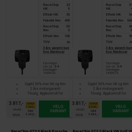
RaceChip
22
RaceChip
3
HK:
5
HK:
Effekt HK:
35
Effekt HK:
5
Fabrikk Nm:
400
Fabrikk Nm:
56
RaceChip
50
RaceChip
6
Nm:
5
Nm:
Effekt Nm:
105
Effekt Nm:
9
TUV:
Ja
TUV:
J
3 års garanti kun
3 års garanti ku
hos Nardocar
hos Nardocar
Fjernlager
Fjernlager
Lev. ca.:
2-4
Lev. ca.:
2-4
hverdager
hverdager
1469436
1469476
Opptil 30% mer HK og Nm
Opptil 30% mer HK og Nm
2 års motorgaranti
2 års motorgaranti
Tilvalg: Appkontroll for
Tilvalg: Appkontroll for
smarttelefon
smarttelefon
3.817,-
3.817,-
SPAR
SPAR
VELG
VELG
1.645,-
2.029,-
VARIANT
VARIANT
FØR
FØR
5.462,-
5.846,-
RaceChip GTS 5 Black Porsche
RaceChip GTS 5 Black VW Golf VI