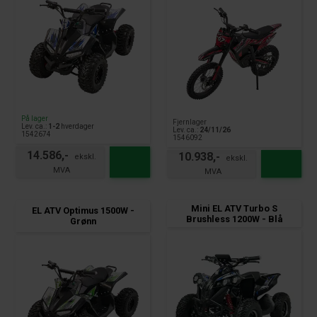
På lager
Fjernlager
Lev. ca.:
1-2
hverdager
Lev. ca.:
24/11/26
1542674
1546092
14.586,-
10.938,-
Mini EL ATV Turbo S
EL ATV Optimus 1500W -
Brushless 1200W - Blå
Grønn