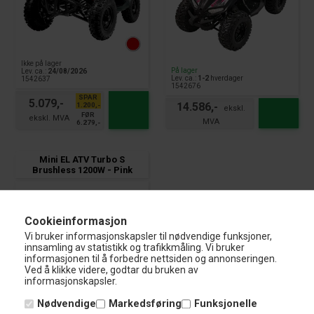
Ikke på lager
På lager
Lev. ca.:
24/08/2026
Lev. ca.:
1-2
hverdager
1542637
1542676
SPAR
5.079,-
14.586,-
1.200,-
FØR
6.279,-
Mini EL ATV Turbo S
Brushless 1200W - Pink
Cookieinformasjon
Vi bruker informasjonskapsler til nødvendige funksjoner,
innsamling av statistikk og trafikkmåling. Vi bruker
informasjonen til å forbedre nettsiden og annonseringen.
Ved å klikke videre, godtar du bruken av
informasjonskapsler.
Nødvendige
Markedsføring
Funksjonelle