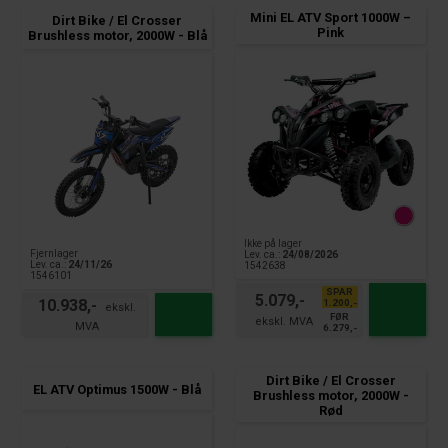
Mini EL ATV Sport 1000W –
Dirt Bike / El Crosser
Pink
Brushless motor, 2000W - Blå
Ikke på lager
Fjernlager
Lev. ca.:
24/08/2026
Lev. ca.:
24/11/26
1542638
1546101
SPAR
5.079,-
10.938,-
1.200,-
FØR
6.279,-
Dirt Bike / El Crosser
EL ATV Optimus 1500W - Blå
Brushless motor, 2000W -
Rød