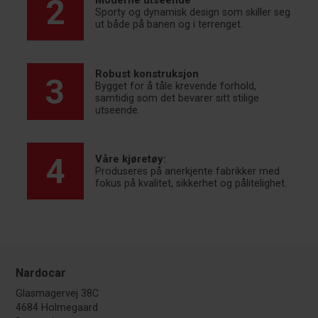
2
Moderne utseende
Sporty og dynamisk design som skiller seg
ut både på banen og i terrenget.
Robust konstruksjon
3
Bygget for å tåle krevende forhold,
samtidig som det bevarer sitt stilige
utseende.
4
Våre kjøretøy:
Produseres på anerkjente fabrikker med
fokus på kvalitet, sikkerhet og pålitelighet.
Nardocar
Glasmagervej 38C
4684 Holmegaard