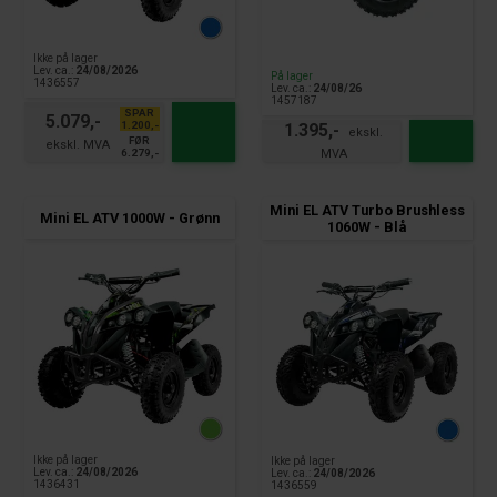
Ikke på lager
Lev. ca.:
24/08/2026
På lager
1436557
Lev. ca.:
24/08/26
1457187
SPAR
5.079,-
1.200,-
1.395,-
FØR
6.279,-
Mini EL ATV Turbo Brushless
Mini EL ATV 1000W - Grønn
1060W - Blå
Ikke på lager
Ikke på lager
Lev. ca.:
24/08/2026
Lev. ca.:
24/08/2026
1436431
1436559