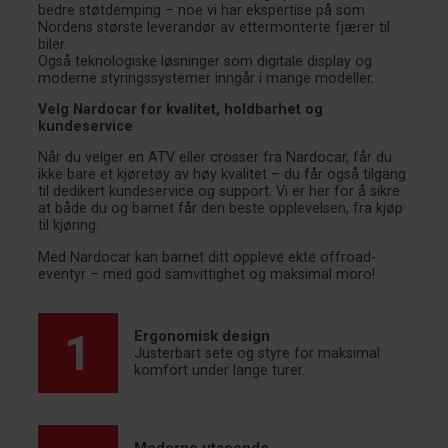
bedre støtdemping – noe vi har ekspertise på som
Nordens største leverandør av ettermonterte fjærer til
biler.
Også teknologiske løsninger som digitale display og
moderne styringssystemer inngår i mange modeller.
Velg Nardocar for kvalitet, holdbarhet og
kundeservice
Når du velger en ATV eller crosser fra Nardocar, får du
ikke bare et kjøretøy av høy kvalitet – du får også tilgang
til dedikert kundeservice og support. Vi er her for å sikre
at både du og barnet får den beste opplevelsen, fra kjøp
til kjøring.
Med Nardocar kan barnet ditt oppleve ekte offroad-
eventyr – med god samvittighet og maksimal moro!
1
Ergonomisk design
Justerbart sete og styre for maksimal
komfort under lange turer.