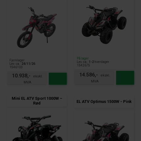
På lager
Fjernlager
Lev. ca.:
1-2
hverdager
Lev. ca.:
24/11/26
1542675
1546103
14.586,-
10.938,-
Mini EL ATV Sport 1000W –
EL ATV Optimus 1500W - Pink
Rød