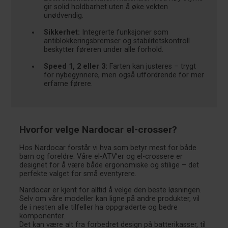
gir solid holdbarhet uten å øke vekten
unødvendig.
Sikkerhet:
Integrerte funksjoner som
antiblokkeringsbremser og stabilitetskontroll
beskytter føreren under alle forhold.
Speed 1, 2 eller 3:
Farten kan justeres – trygt
for nybegynnere, men også utfordrende for mer
erfarne førere.
Hvorfor velge Nardocar el-crosser?
Hos Nardocar forstår vi hva som betyr mest for både
barn og foreldre. Våre el-ATV’er og el-crossere er
designet for å være både ergonomiske og stilige – det
perfekte valget for små eventyrere.
Nardocar er kjent for alltid å velge den beste løsningen.
Selv om våre modeller kan ligne på andre produkter, vil
de i nesten alle tilfeller ha oppgraderte og bedre
komponenter.
Det kan være alt fra forbedret design på batterikasser, til