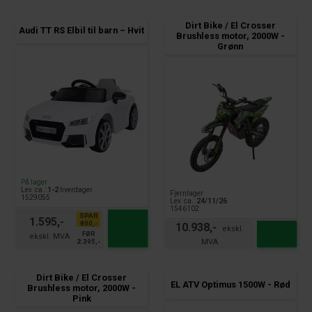
Dirt Bike / El Crosser
Audi TT RS Elbil til barn – Hvit
Brushless motor, 2000W -
Grønn
På lager
Lev. ca.:
1-2
hverdager
Fjernlager
1529055
Lev. ca.:
24/11/26
1546102
SPAR
1.595,-
800,-
10.938,-
FØR
2.395,-
Dirt Bike / El Crosser
EL ATV Optimus 1500W - Rød
Brushless motor, 2000W -
Pink