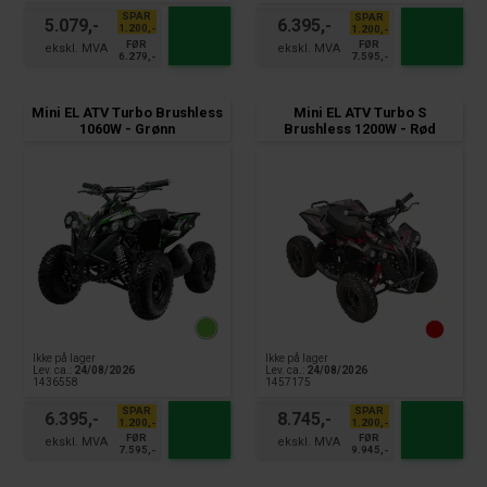
SPAR
SPAR
5.079,-
6.395,-
1.200,-
1.200,-
FØR
FØR
6.279,-
7.595,-
Mini EL ATV Turbo Brushless
Mini EL ATV Turbo S
1060W - Grønn
Brushless 1200W - Rød
Ikke på lager
Ikke på lager
Lev. ca.:
24/08/2026
Lev. ca.:
24/08/2026
1436558
1457175
SPAR
SPAR
6.395,-
8.745,-
1.200,-
1.200,-
FØR
FØR
7.595,-
9.945,-