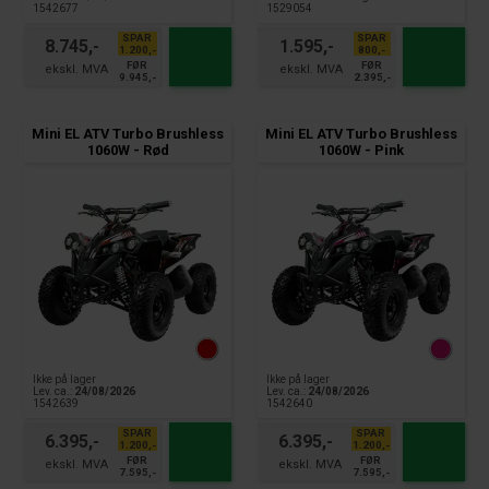
1542677
1529054
SPAR
SPAR
8.745,-
1.595,-
1.200,-
800,-
FØR
FØR
9.945,-
2.395,-
Mini EL ATV Turbo Brushless
Mini EL ATV Turbo Brushless
1060W - Rød
1060W - Pink
Ikke på lager
Ikke på lager
Lev. ca.:
24/08/2026
Lev. ca.:
24/08/2026
1542639
1542640
SPAR
SPAR
6.395,-
6.395,-
1.200,-
1.200,-
FØR
FØR
7.595,-
7.595,-