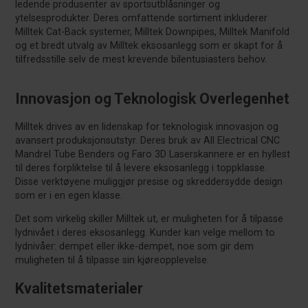
ledende produsenter av sportsutblåsninger og
ytelsesprodukter. Deres omfattende sortiment inkluderer
Milltek Cat-Back systemer, Milltek Downpipes, Milltek Manifold
og et bredt utvalg av Milltek eksosanlegg som er skapt for å
tilfredsstille selv de mest krevende bilentusiasters behov.
Innovasjon og Teknologisk Overlegenhet
Milltek drives av en lidenskap for teknologisk innovasjon og
avansert produksjonsutstyr. Deres bruk av All Electrical CNC
Mandrel Tube Benders og Faro 3D Laserskannere er en hyllest
til deres forpliktelse til å levere eksosanlegg i toppklasse.
Disse verktøyene muliggjør presise og skreddersydde design
som er i en egen klasse.
Det som virkelig skiller Milltek ut, er muligheten for å tilpasse
lydnivået i deres eksosanlegg. Kunder kan velge mellom to
lydnivåer: dempet eller ikke-dempet, noe som gir dem
muligheten til å tilpasse sin kjøreopplevelse.
Kvalitetsmaterialer