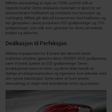
Millteks eksosanlegg er laget av T304L rustfritt stål av
høyeste kvalitet. Dette eksklusive materialet er kjent for sin
ekstraordinære holdbarhet og motstand mot korrosjon og
misfarging. Milltek går aldri på kompromiss med kvaliteten, og
det gjenspeiles i deres produkters ECE-godkjenninger og TÜV-
godkjenninger, som står som garantier for deres utmerkede
kvalitet og sikkerhet.
Dedikasjon til Perfeksjon
Millteks engasjement for å levere den absolutt beste
kvaliteten uttrykkes gjennom deres ISO9001:2015-godkjenning
samt et bredt spekter av ECE-godkjenninger. Deres
produksjonsprosess er intern, og deres team består av
dyktige produksjonsarbeidere og ingeniører som arbeider med
den nyeste teknologien. Dette sikrer at hvert eneste
eksosanlegg er skapt med enestående omhu og presisjon.