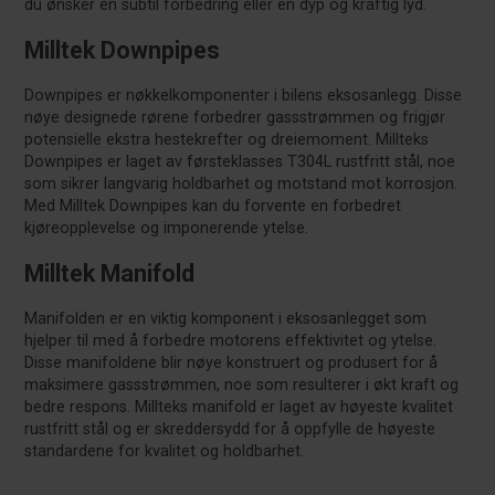
du ønsker en subtil forbedring eller en dyp og kraftig lyd.
Milltek Downpipes
Downpipes er nøkkelkomponenter i bilens eksosanlegg. Disse
nøye designede rørene forbedrer gassstrømmen og frigjør
potensielle ekstra hestekrefter og dreiemoment. Millteks
Downpipes er laget av førsteklasses T304L rustfritt stål, noe
som sikrer langvarig holdbarhet og motstand mot korrosjon.
Med Milltek Downpipes kan du forvente en forbedret
kjøreopplevelse og imponerende ytelse.
Milltek Manifold
Manifolden er en viktig komponent i eksosanlegget som
hjelper til med å forbedre motorens effektivitet og ytelse.
Disse manifoldene blir nøye konstruert og produsert for å
maksimere gassstrømmen, noe som resulterer i økt kraft og
bedre respons. Millteks manifold er laget av høyeste kvalitet
rustfritt stål og er skreddersydd for å oppfylle de høyeste
standardene for kvalitet og holdbarhet.