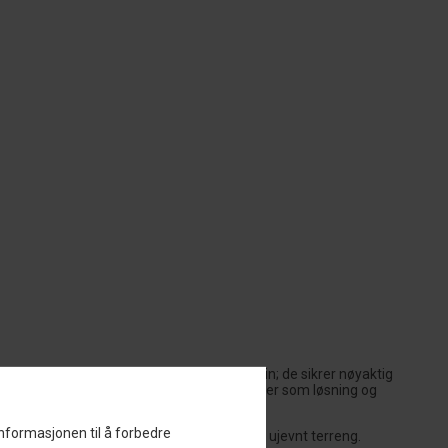
entene er kritiske for kjøreopplevelsen din; de sikrer nøyaktig
 som resulterer i potensielt farlige situasjoner som løsning og
informasjonen til å forbedre
 krevende omgivelser som dårlige veier eller ujevnt terreng.