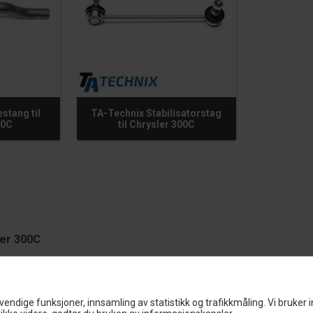
stang til
TA-Technix Stabilisatorstag
00C
til Chrysler 300C
ler 300C
ignet for å forsterke Chrysler 300C ytelse og sikkerhet. Styringskompon
nt belastning, slitasje og korrosjon slite på disse essensielle delene, noe
vendige funksjoner, innsamling av statistikk og trafikkmåling. Vi bruker 
oppheng for å bevare din bil i toppform, spesielt hvis du ofte navigerer i