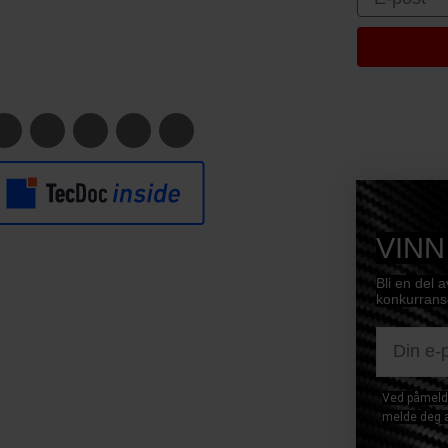
VINN
Bli en del 
konkurranse
E-mail
Ved påmeldi
melde deg a