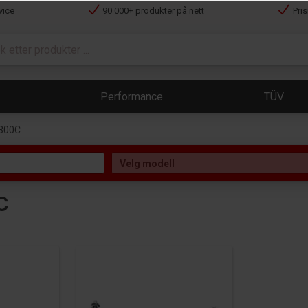
vice
90 000+ produkter på nett
Pri
Performance
TÜV
 300C
C