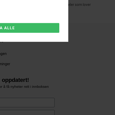
ed tillit. Oppgrader din Chrysler 300C med deler som lover
ce
ingen
sninger
 oppdatert!
r å få nyheter rett i innboksen
e