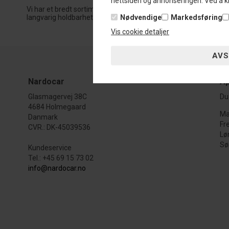
nettsiden og annonseringen. Ved å kl
Vi har et bredt sortiment av Hjuloppheng til Chrysler 300C, som 
Nødvendige
Markedsføring
langvarig holdbarhet og forbedret kjørekomfort.
Vis cookie detaljer
Nardocar
Åp
Glasmagervej 38C
Du 
4684 Holmegaard
Ma
Danmark
Fr
CVR.: DK-45039536
Lø
Sø
Kundeservice
Tel.: +45 69 15 73 02
info@nardocar.no