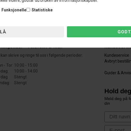
ikke videre, godtar du bruken av informasjonskapsler.
kombinerer kvalitet og innovasjon, slik at du kan utføre utskiftninger m
Funksjonelle
Statistiske
ningstider - Telefon / E-mail
Kundeservi
kan skrive og ringe til oss i følgende perioder:
Kundeservice
Avbryt bestill
n - Tor:
10:00 - 15:00
edag:
10:00 - 14:00
Guider & Anvi
rdag
Stengt
ndag:
Stengt
Hold deg
Meld deg på fo
din
First Nam
Email