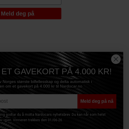
Meld deg på
 ET GAVEKORT PÅ 4.000 KR!
av Norges største bilfellesskap og delta automatisk i
n om et gavekort på 4.000 kr til Nardocar.no.
Meld deg på nå
ng godtar du å motta Nardocars nyhetsbrev. Du kan når som helst
v igjen. Vinneren trekkes den 01/06-26.