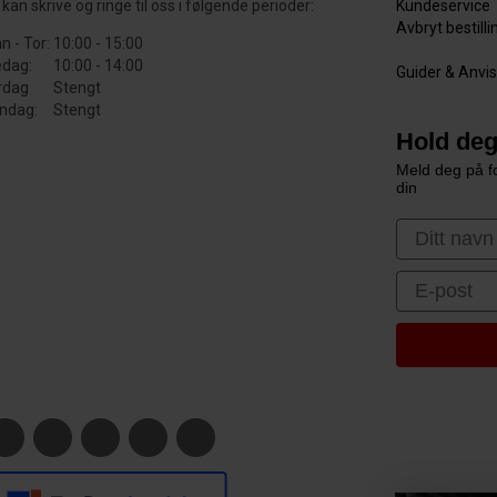
kan skrive og ringe til oss i følgende perioder:
Kundeservice
Avbryt bestill
n - Tor:
10:00 - 15:00
edag:
10:00 - 14:00
Guider & Anvi
rdag
Stengt
ndag:
Stengt
Hold deg
Meld deg på fo
din
First Nam
Email