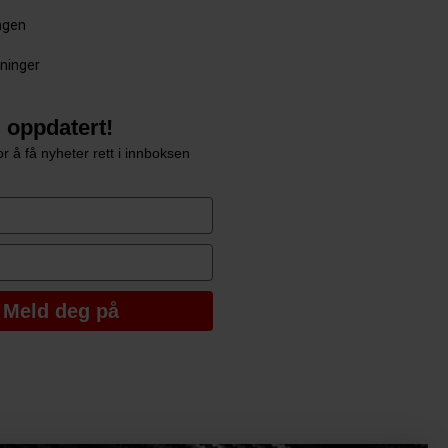
ingen
sninger
 oppdatert!
r å få nyheter rett i innboksen
e
Meld deg på