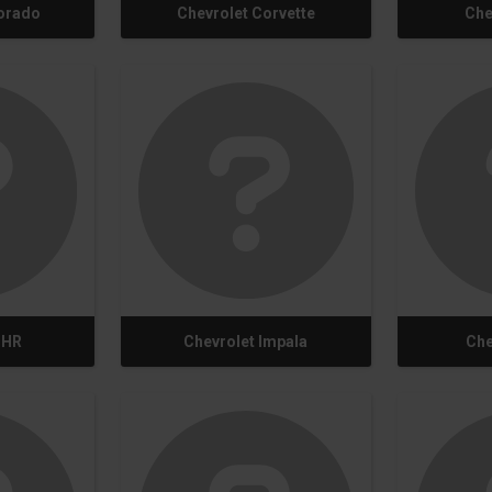
lorado
Chevrolet Corvette
Che
HHR
Chevrolet Impala
Che