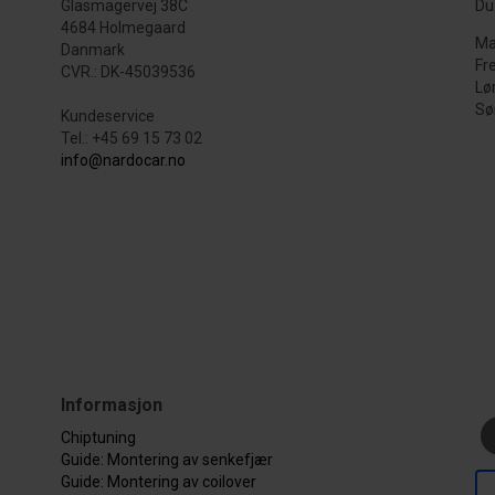
Glasmagervej 38C
Du 
4684 Holmegaard
Ma
Danmark
Fr
CVR.: DK-45039536
Lø
Sø
Kundeservice
Tel.: +45 69 15 73 02
info@nardocar.no
Informasjon
Chiptuning
Guide: Montering av senkefjær
Guide: Montering av coilover