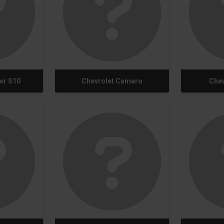
er S10
Chevrolet Camaro
Chev