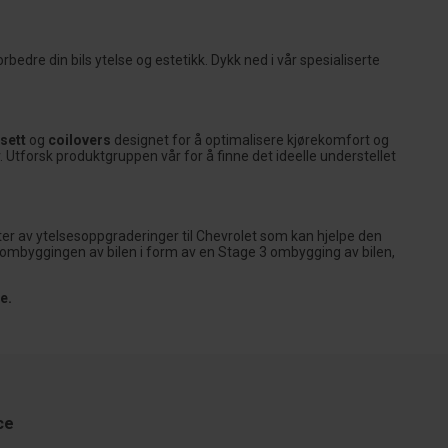
bedre din bils ytelse og estetikk. Dykk ned i vår spesialiserte
sett
og
coilovers
designet for å optimalisere kjørekomfort og
. Utforsk produktgruppen vår for å finne det ideelle understellet
kter av ytelsesoppgraderinger til Chevrolet som kan hjelpe den
e ombyggingen av bilen i form av en Stage 3 ombygging av bilen,
e.
ce