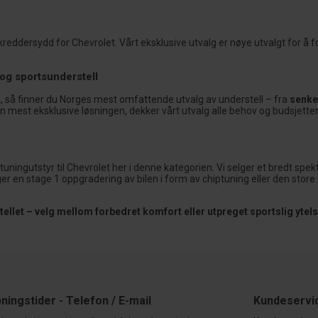
reddersydd for Chevrolet. Vårt eksklusive utvalg er nøye utvalgt for å for
 og sportsunderstell
in, så finner du Norges mest omfattende utvalg av understell – fra
senke
en mest eksklusive løsningen, dekker vårt utvalg alle behov og budsjetter
tuningutstyr til Chevrolet her i denne kategorien. Vi selger et bredt spe
ger en stage 1 oppgradering av bilen i form av chiptuning eller den stor
llet – velg mellom forbedret komfort eller utpreget sportslig ytels
ningstider - Telefon / E-mail
Kundeservi