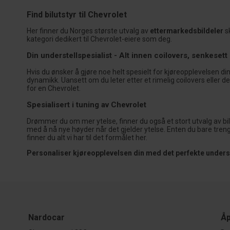
Find bilutstyr til Chevrolet
Her finner du Norges største utvalg av
ettermarkedsbildeler
sk
kategori dedikert til Chevrolet-eiere som deg.
Din understellspesialist - Alt innen coilovers, senkesett
Hvis du ønsker å gjøre noe helt spesielt for kjøreopplevelsen d
dynamikk. Uansett om du leter etter et rimelig coilovers eller d
for en Chevrolet.
Spesialisert i tuning av Chevrolet
Drømmer du om mer ytelse, finner du også et stort utvalg av bil
med å nå nye høyder når det gjelder ytelse. Enten du bare tren
finner du alt vi har til det formålet her.
Personaliser kjøreopplevelsen din med det perfekte underste
Nardocar
Åp