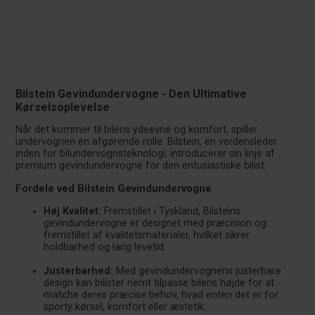
Bilstein Gevindundervogne - Den Ultimative
Kørselsoplevelse
Når det kommer til bilens ydeevne og komfort, spiller
undervognen en afgørende rolle. Bilstein, en verdensleder
inden for bilundervognsteknologi, introducerer sin linje af
premium gevindundervogne for den entusiastiske bilist.
Fordele ved Bilstein Gevindundervogne
Høj Kvalitet:
Fremstillet i Tyskland, Bilsteins
gevindundervogne er designet med præcision og
fremstillet af kvalitetsmaterialer, hvilket sikrer
holdbarhed og lang levetid.
Justerbarhed:
Med gevindundervognens justerbare
design kan bilister nemt tilpasse bilens højde for at
matche deres præcise behov, hvad enten det er for
sporty kørsel, komfort eller æstetik.