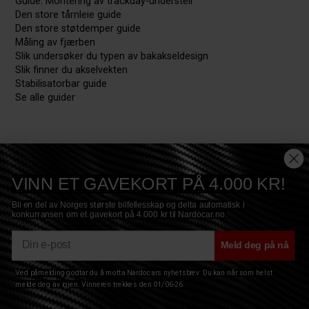
Guide: Montering av trackday-understell
Den store tårnleie guide
Den store støtdemper guide
Måling av fjærben
Slik undersøker du typen av bakakseldesign
Slik finner du akselvekten
Stabilisatorbar guide
Se alle guider
VINN ET GAVEKORT PÅ 4.000 KR!
Bli en del av Norges største bilfellesskap og delta automatisk i
konkurransen om et gavekort på 4.000 kr til Nardocar.no.
E-mail
Meld deg på nå
Ved påmelding godtar du å motta Nardocars nyhetsbrev. Du kan når som helst
Copyright © 2017 Nardocar ApS - All Rights Reserved
Privacy
|
Terms
|
Sitemap
|
Cookies
melde deg av igjen. Vinneren trekkes den 01/06-26.