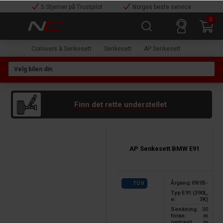
5 Stjerner på Trustpilot
Norges beste service
0
Coilovers & Senkesett
Senkesett
AP Senkesett
Finn det rette understellet
AP Senkesett BMW E91
Årgang:
09/05-
TÜV
Typ
E91 (390L,
e:
3K)
Senkning
30
foran:
m
omtrent
m