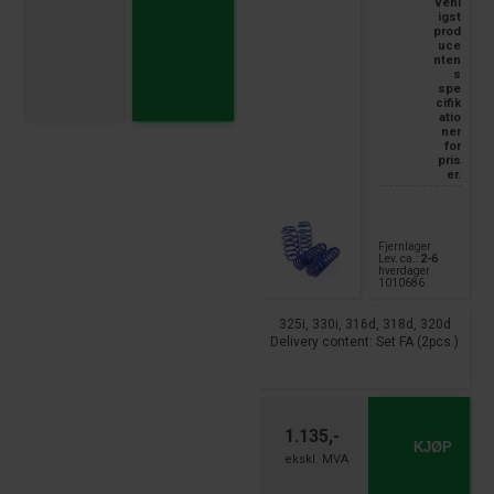
venl
igst
prod
uce
nten
s
spe
cifik
atio
ner
for
pris
er.
Fjernlager
Lev. ca.:
2-6
hverdager
1010686
325i, 330i, 316d, 318d, 320d
Delivery content: Set FA (2pcs.)
1.135,-
KJØP