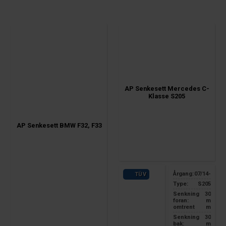
AP Senkesett Mercedes C-
Klasse S205
AP Senkesett BMW F32, F33
Årgang:
07/14-
TÜV
Type:
S205
Senkning
30
foran:
m
omtrent
m
Senkning
30
bak:
m