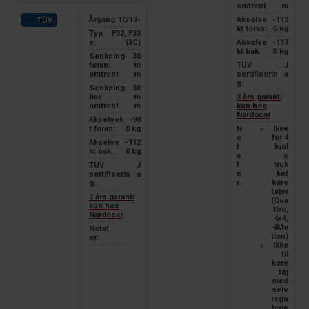
omtrent
m
Årgang:
10/13-
Akselve
-112
TÜV
kt foran:
5 kg
Typ
F32, F33
e:
(3C)
Akselve
-117
kt bak:
5 kg
Senkning
30
foran:
m
TÜV
J
omtrent
m
sertifiserin
a
g:
Senkning
30
bak:
m
3 års garanti
omtrent
m
kun hos
Nardocar
Akselvek
-98
t foran:
0 kg
N
Ikke
o
for 4
Akselve
-112
t
hjul
kt bak:
0 kg
a
s
t
truk
TÜV
J
e
ket
sertifiserin
a
r:
køre
g:
tøjer
3 års garanti
(Qua
kun hos
ttro,
Nardocar
4x4,
4Mo
Notat
tion)
er:
Ikke
til
køre
tøj
med
selv
regu
lerin