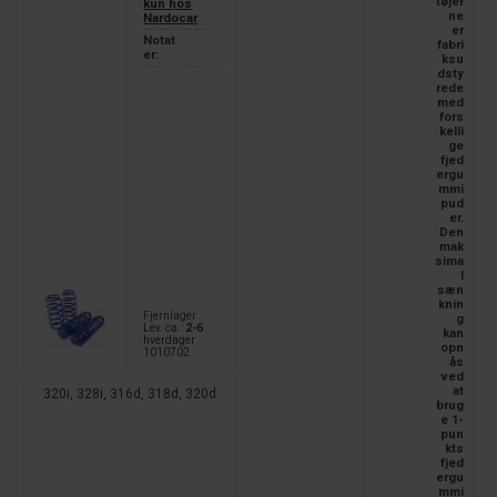
tøjer
kun hos
ne
Nardocar
er
Notat
fabri
er:
ksu
dsty
rede
med
fors
kelli
ge
fjed
ergu
mmi
pud
er.
Den
mak
sima
l
sæn
knin
Fjernlager
g
Lev. ca.:
2-6
kan
hverdager
opn
1010702
ås
ved
at
320i, 328i, 316d, 318d, 320d
brug
e 1-
pun
kts
fjed
ergu
mmi