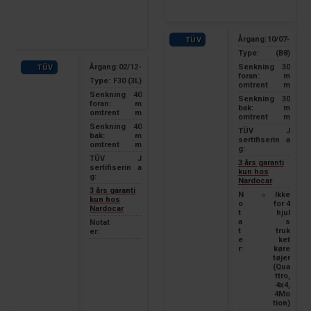
Årgang:
10/07-
TÜV
Type:
(B8)
Årgang:
02/12-
Senkning
30
TÜV
foran:
m
Type:
F30 (3L)
omtrent
m
Senkning
40
Senkning
30
foran:
m
bak:
m
omtrent
m
omtrent
m
Senkning
40
TÜV
J
bak:
m
sertifiserin
a
omtrent
m
g:
TÜV
J
3 års garanti
sertifiserin
a
kun hos
g:
Nardocar
3 års garanti
N
Ikke
kun hos
o
for 4
Nardocar
t
hjul
a
s
Notat
t
truk
er:
e
ket
r:
køre
tøjer
(Qua
ttro,
4x4,
4Mo
tion)