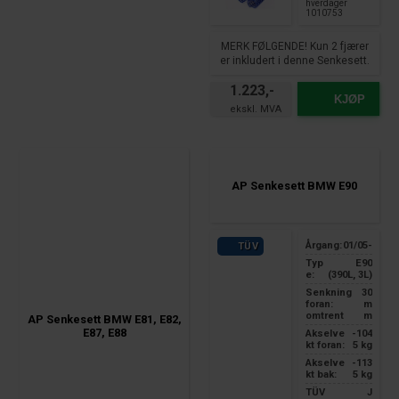
hverdager
1010753
MERK FØLGENDE! Kun 2 fjærer
er inkludert i denne Senkesett.
1.223,-
KJØP
AP Senkesett BMW E90
Årgang:
01/05-
TÜV
Typ
E90
e:
(390L, 3L)
Senkning
30
foran:
m
omtrent
m
AP Senkesett BMW E81, E82,
E87, E88
Akselve
-104
kt foran:
5 kg
Akselve
-113
kt bak:
5 kg
TÜV
J