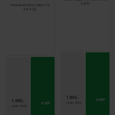
3.2FSi
front-wheel drive Cabrio 1.8,
2.0i 4 Zyl.
1.843,-
KJØP
1.489,-
KJØP