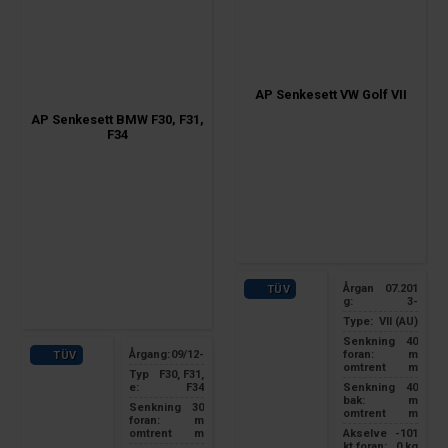
AP Senkesett VW Golf VII
AP Senkesett BMW F30, F31,
F34
Årgan
07.201
TÜV
g:
3-
Type:
VII (AU)
Senkning
40
Årgang:
09/12-
foran:
m
TÜV
omtrent
m
Typ
F30, F31,
e:
F34
Senkning
40
bak:
m
Senkning
30
omtrent
m
foran:
m
omtrent
m
Akselve
-101
kt foran:
0 kg