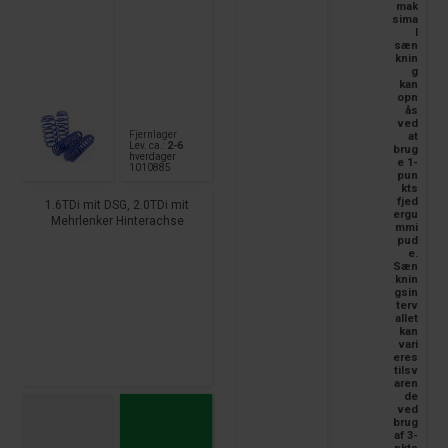
mak
sima
l
sæn
knin
g
kan
opn
ås
ved
Fjernlager
at
Lev. ca.:
2-6
brug
hverdager
e 1-
1010885
pun
kts
fjed
1.6TDi mit DSG, 2.0TDi mit
ergu
Mehrlenker Hinterachse
mmi
pud
e.
Sæn
knin
gsin
terv
allet
kan
vari
eres
tilsv
aren
de
ved
brug
af 3-