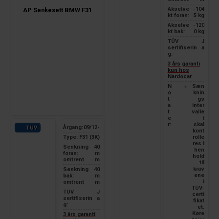
Akselve
-104
AP Senkesett BMW F31
kt foran:
5 kg
Akselve
-120
kt bak:
0 kg
TÜV
J
sertifiserin
a
g:
3 års garanti
kun hos
Nardocar
N
Sæn
o
knin
t
gs
a
inter
t
valle
e
t
r:
skal
Årgang:
09/12-
TÜV
kont
Type:
F31 (3K)
rolle
res i
Senkning
40
hen
foran:
m
hold
omtrent
m
til
krav
Senkning
40
ene
bak:
m
i
omtrent
m
TÜV-
TÜV
J
certi
sertifiserin
a
fikat
g:
et.
Køre
3 års garanti