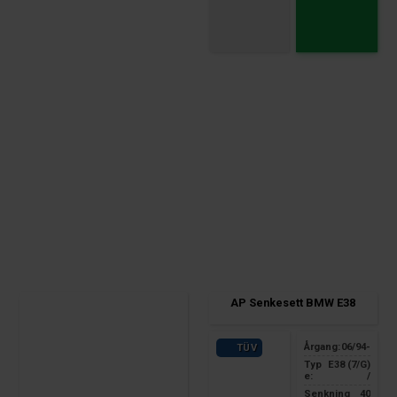
AP Senkesett BMW E38
Årgang:
06/94-
TÜV
Typ
E38 (7/G)
e:
/
Senkning
40