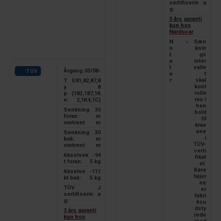
sertifiserin
a
g:
3 års garanti
kun hos
Nardocar
N
Sæn
o
knin
t
gs
a
inter
t
valle
Årgang:
03/08-
TÜV
e
t
r:
skal
T
E81,82,87,8
kont
y
8
rolle
p
(182,187,1K
res i
e:
2,1K4,1C)
hen
Senkning
30
hold
foran:
m
til
omtrent
m
krav
ene
Senkning
30
i
bak:
m
TÜV-
omtrent
m
certi
Akselvek
-94
fikat
t foran:
5 kg
et.
Køre
Akselve
-111
tøjer
kt bak:
5 kg
ne
TÜV
J
er
sertifiserin
a
fabri
g:
ksu
dsty
3 års garanti
rede
kun hos