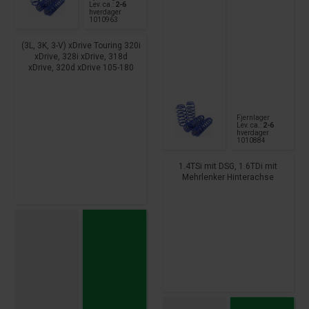
Lev. ca.:
2-6
hverdager
1010963
(3L, 3K, 3-V) xDrive Touring 320i
xDrive, 328i xDrive, 318d
xDrive, 320d xDrive 105-180
KW
Fjernlager
Lev. ca.:
2-6
hverdager
1010884
1.4TSi mit DSG, 1.6TDi mit
Mehrlenker Hinterachse