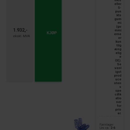
nkts
eller
5-
pun
kts
gum
mi
(gu
1.932,-
mmi
KJØP
erne
er
kun
tilg
æng
elig
e
OE).
Se
venl
igst
prod
uce
nten
s
spe
cifik
atio
ner
for
pris
er.
Fjernlager
Lev. ca.:
2-6