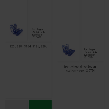
Fjernlager
Lev. ca.:
2-6
hverdager
1010699
320i, 328i, 316d, 318d, 320d
Fjernlager
Lev. ca.:
2-6
hverdager
1010524
front-wheel drive Sedan,
station wagon 2.0TDi