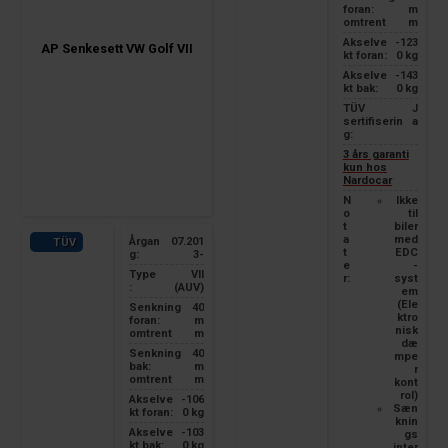
foran:
m
omtrent
m
Akselve
-123
AP Senkesett VW Golf VII
kt foran:
0 kg
Akselve
-143
kt bak:
0 kg
TÜV
J
sertifiserin
a
g:
3 års garanti
kun hos
Nardocar
N
Ikke
o
til
t
biler
a
med
Årgan
07.201
TÜV
t
EDC
g:
3-
e
-
Type
VII
r:
syst
:
(AUV)
em
(Ele
Senkning
40
ktro
foran:
m
nisk
omtrent
m
dæ
Senkning
40
mpe
bak:
m
r
omtrent
m
kont
rol)
Akselve
-106
Sæn
kt foran:
0 kg
knin
Akselve
-103
gs
kt bak:
0 kg
inter