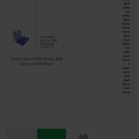
gsk
ontr
ol,
eller
kun
hvis
selv
nive
lleri
Fjernlager
ngs
Lev. ca.:
2-6
kont
hverdager
1010710
rol
kan
just
Coupé, xDrive 420i xDrive, 428i
eres
xDrive, 420d xDrive
i
over
ens
ste
mm
else
her
med