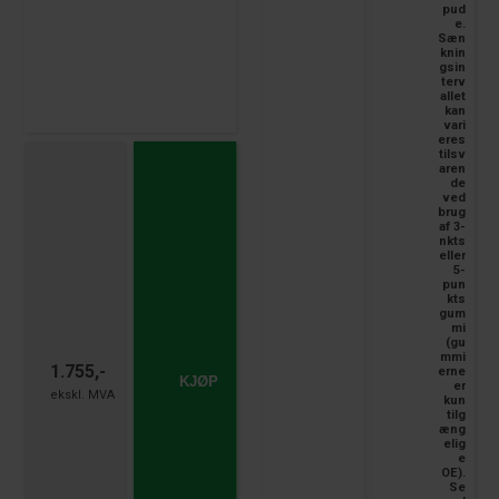
pud
e.
Sæn
knin
gsin
terv
allet
kan
vari
eres
tilsv
aren
de
ved
brug
af 3-
nkts
eller
5-
pun
kts
gum
mi
(gu
mmi
1.755,-
erne
KJØP
er
kun
tilg
æng
elig
e
OE).
Se