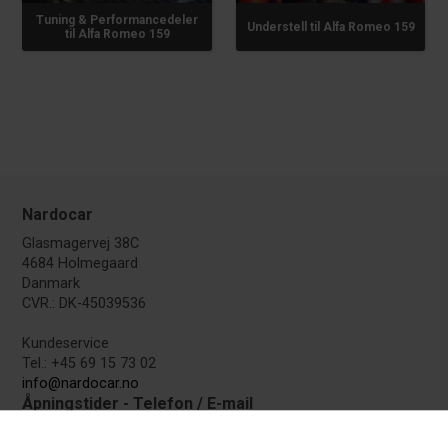
Tuning & Performancedeler
Understell til Alfa Romeo 159
til Alfa Romeo 159
Nardocar
Glasmagervej 38C
4684 Holmegaard
Danmark
CVR.: DK-45039536
Kundeservice
Tel.: +45 69 15 73 02
info@nardocar.no
Åpningstider - Telefon / E-mail
Du kan skrive og ringe til oss i følgende perioder: