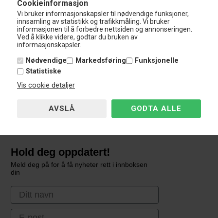
Cookieinformasjon
Man - Tor:
10:00 - 15:00
Vi bruker informasjonskapsler til nødvendige funksjoner,
Fredag:
10:00 - 14:00
innsamling av statistikk og trafikkmåling. Vi bruker
Lørdag
Stengt
informasjonen til å forbedre nettsiden og annonseringen.
Ved å klikke videre, godtar du bruken av
Søndag:
Stengt
informasjonskapsler.
Kundeservice
Nødvendige
Markedsføring
Funksjonelle
Kundeservice
Statistiske
Vis cookie detaljer
Avbryt bestillingen
Guider & Anvisninger
Hold deg oppdatert!
Meld deg på for å få nyheter rett i innboksen
din
First Name
Email