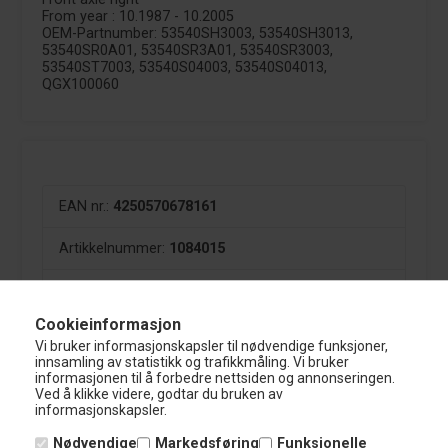
From year : 10.1987 - 10.2005
OEM-Partnumber: 53540SH3003, 53540SH3013,
53540SR0A01, 53540SR3A01, 53540SR3003,
53540ST7003, 53540S04003, 53540S04013,
QGX100060
EAN nr.:
4250570678161
Artikkelnummer:
1084015
Leverandørnr.:
43HO0002
Cookieinformasjon
Vi bruker informasjonskapsler til nødvendige funksjoner,
innsamling av statistikk og trafikkmåling. Vi bruker
informasjonen til å forbedre nettsiden og annonseringen.
Ved å klikke videre, godtar du bruken av
Nardocar
informasjonskapsler.
Glasmagervej 38C
Nødvendige
Markedsføring
Funksjonelle