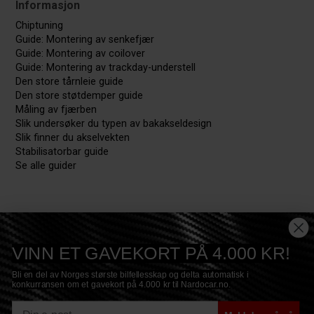
Informasjon
Chiptuning
Guide: Montering av senkefjær
Guide: Montering av coilover
Guide: Montering av trackday-understell
Den store tårnleie guide
Den store støtdemper guide
Måling av fjærben
Slik undersøker du typen av bakakseldesign
Slik finner du akselvekten
Stabilisatorbar guide
Se alle guider
VINN ET GAVEKORT PÅ 4.000 KR!
Bli en del av Norges største bilfellesskap og delta automatisk i
konkurransen om et gavekort på 4.000 kr til Nardocar.no.
E-mail