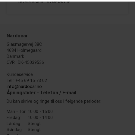
Leverandørnr.:
EVOFO071F
Nardocar
Glasmagervej 38C
4684 Holmegaard
Danmark
CVR.: DK-45039536
Kundeservice
Tel.: +45 69 15 73 02
info@nardocar.no
Åpningstider - Telefon / E-mail
Du kan skrive og ringe til oss i følgende perioder:
Man - Tor:
10:00 - 15:00
Fredag:
10:00 - 14:00
Lørdag
Stengt
Søndag:
Stengt