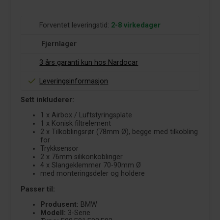
Forventet leveringstid:
2-8 virkedager
Fjernlager
3 års garanti kun hos Nardocar
Leveringsinformasjon
Sett inkluderer:
1 x Airbox / Luftstyringsplate
1 x Konisk filtrelement
2 x Tilkoblingsrør (78mm Ø), begge med tilkobling
for
Trykksensor
2 x 76mm silikonkoblinger
4 x Slangeklemmer 70-90mm Ø
med monteringsdeler og holdere
Passer til:
Produsent:
BMW
Modell:
3-Serie