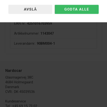
10 års erfaring innen tuningbransjen, kan du være trygg
på at du får produkter med et prisbevisst fokus på
kvalitet til din Carbon BMW 3-Serie E90,E91,E92,E93.
EAN nr.:
4251016703959
Artikkelnummer:
1143047
Leverandørnr.:
90BM004-1
Nardocar
Glasmagervej 38C
4684 Holmegaard
Danmark
CVR.: DK-45039536
Kundeservice
Tel.: +45 69 15 73 02