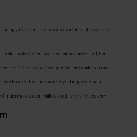
sjon og ytelse. Derfor får du den absolutt beste kvaliteten
en din skal brøle som en løve eller spinne som en katt, har
ksosrør. Det er en god løsning for de som ønsker en mer
t og den bakre potten, noe som betyr at ingen demper i
en å maksimere støyen. Milltek Road+ er bra for deg som