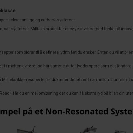
pklasse
r sportseksosanlegg og catback-systemer.
de-cat-systemer. Millteks produkter er nøye utviklet med tanke på innova
konsepter som bidrar til å definere lydnivået du ønsker. Enten du vil at bil
et i midten av røret og har samme antall lyddempere som et standard e
 På Millteks ikke-resonerte produkter er det et rent rør mellom bunnrøre
!
 Road+ får du en mellomløsning der du kan få ekstra lyd på bilen din ut