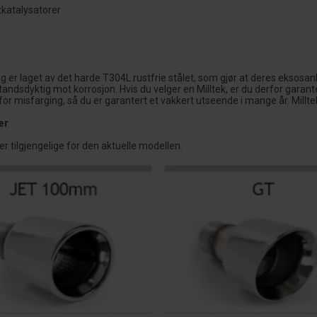
tkatalysatorer
egg er laget av det harde T304L rustfrie stålet, som gjør at deres ekso
andsdyktig mot korrosjon. Hvis du velger en Milltek, er du derfor garant
or misfarging, så du er garantert et vakkert utseende i mange år. Milltek 
er
r tilgjengelige for den aktuelle modellen.