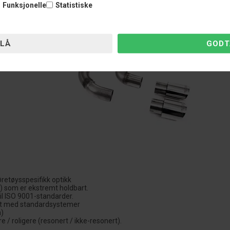
Funksjonelle
Statistiske
retøysspesifikk optikk
ål) som er ekstremt holdbart.
il ISO 9001-standarder.
et med standardsystemer
h)
/ roligere (resonert / ikke-resonert).