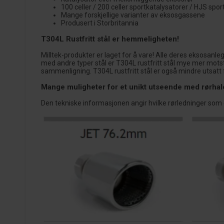
100 celler / 200 celler sportkatalysatorer / HJS spor
Mange forskjellige varianter av eksosgassene
Produsert i Storbritannia
T304L Rustfritt stål er hemmeligheten!
Milltek-produkter er laget for å vare! Alle deres eksosanl
med andre typer stål er T304L rustfritt stål mye mer motst
sammenligning. T304L rustfritt stål er også mindre utsatt f
Mange muligheter for et unikt utseende med rørhal
Den tekniske informasjonen angir hvilke rørledninger som e