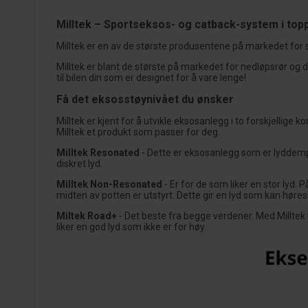
Milltek – Sportseksos- og catback-system i top
Milltek er en av de største produsentene på markedet fo
Milltek er blant de største på markedet for nedløpsrør og 
til bilen din som er designet for å vare lenge!
Få det eksosstøynivået du ønsker
Milltek er kjent for å utvikle eksosanlegg i to forskjellige 
Milltek et produkt som passer for deg.
Milltek Resonated
- Dette er eksosanlegg som er lyddemp
diskret lyd.
Milltek Non-Resonated
- Er for de som liker en stor lyd.
midten av potten er utstyrt. Dette gir en lyd som kan høres
Miltek Road+
- Det beste fra begge verdener. Med Milltek
liker en god lyd som ikke er for høy.