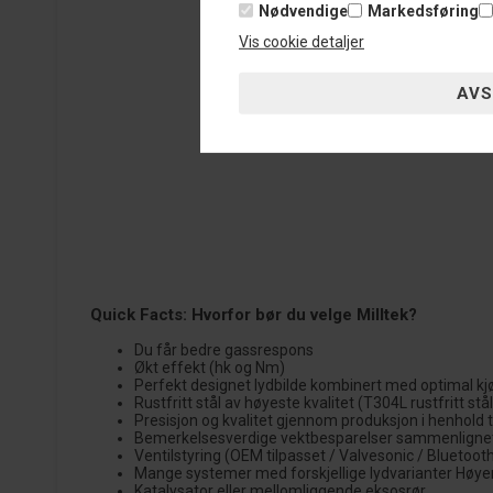
Nødvendige
Markedsføring
Vis cookie detaljer
Quick Facts: Hvorfor bør du velge Milltek?
Du får bedre gassrespons
Økt effekt (hk og Nm)
Perfekt designet lydbilde kombinert med optimal kjø
Rustfritt stål av høyeste kvalitet (T304L rustfritt st
Presisjon og kvalitet gjennom produksjon i henhold t
Bemerkelsesverdige vektbesparelser sammenlign
Ventilstyring (OEM tilpasset / Valvesonic / Bluetoot
Mange systemer med forskjellige lydvarianter Høyere 
Katalysator eller mellomliggende eksosrør