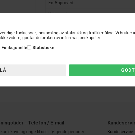
Ec-Approved:
Valvesonic
Estimert installasjonstid:
vendige funksjoner, innsamling av statistikk og trafikkmåling. Vi bruker 
ikke videre, godtar du bruken av informasjonskapsler.
Funksjonelle
Statistiske
Artikkelnummer:
1144495
L
ningstider - Telefon / E-mail
Kundeservi
kan skrive og ringe til oss i følgende perioder:
Kundeservice