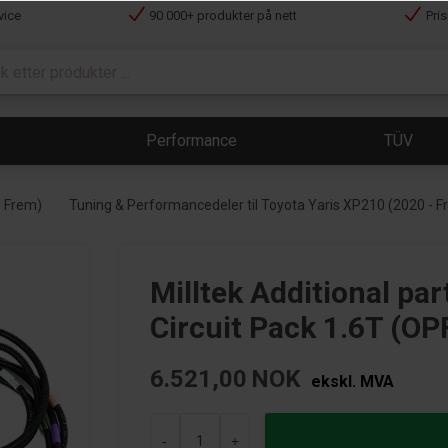
vice
90 000+ produkter på nett
Pri
Performance
TÜV
- Frem)
Tuning & Performancedeler til Toyota Yaris XP210 (2020 - F
Milltek Additional pa
Circuit Pack 1.6T (O
6.521,00
NOK
ekskl. MVA
-
+