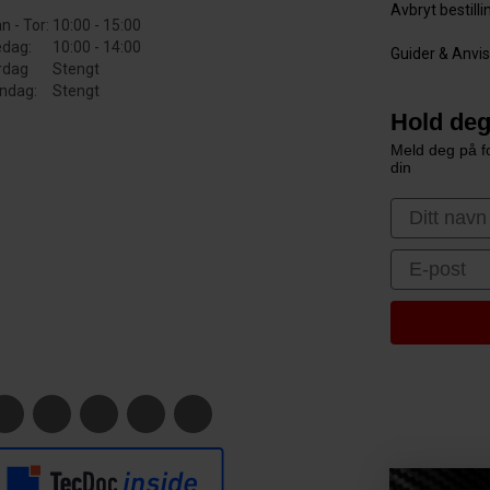
Avbryt bestill
n - Tor:
10:00 - 15:00
edag:
10:00 - 14:00
Guider & Anvi
rdag
Stengt
ndag:
Stengt
Hold deg
Meld deg på fo
din
First Nam
Email