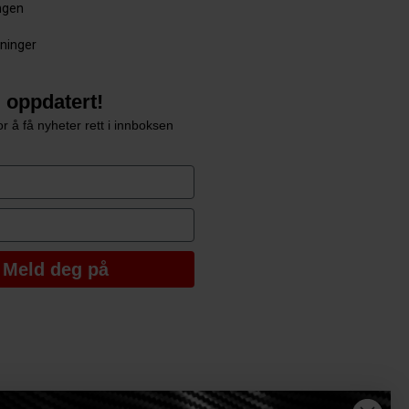
ingen
sninger
 oppdatert!
r å få nyheter rett i innboksen
e
Meld deg på