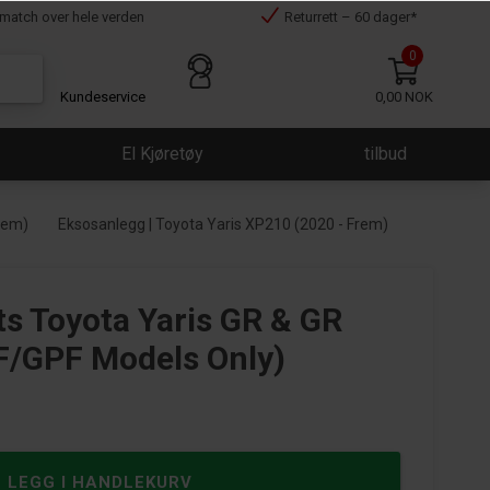
smatch over hele verden
Returrett – 60 dager*
0
Kundeservice
0,00 NOK
El Kjøretøy
tilbud
rem)
Eksosanlegg | Toyota Yaris XP210 (2020 - Frem)
rts Toyota Yaris GR & GR
PF/GPF Models Only)