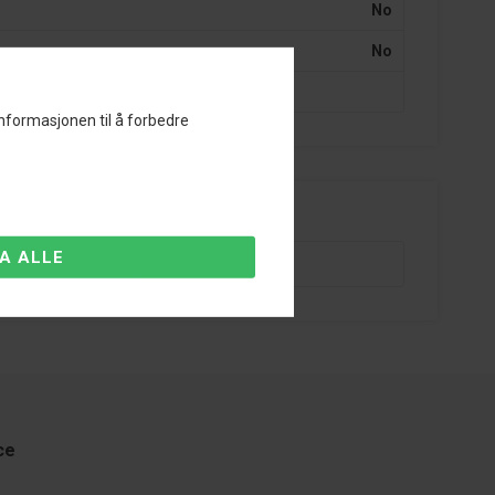
No
No
informasjonen til å forbedre
everandørnr.:
SSXTY136
ce