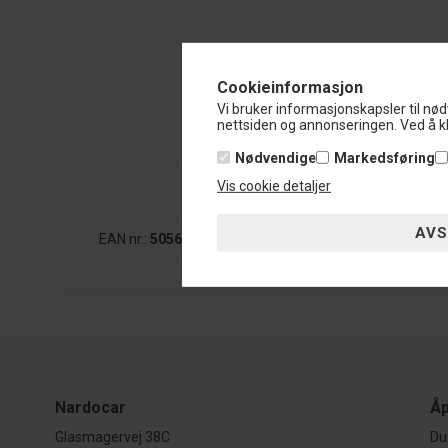
Cookieinformasjon
Vi bruker informasjonskapsler til nød
nettsiden og annonseringen. Ved å kl
Nødvendige
Markedsføring
Vis cookie detaljer
EAN nr.:
5056214724985
Nardocar
Åp
Glasmagervej 38C
Du 