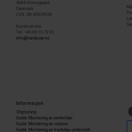
4684 Holmegaard
Ma
Danmark
Fr
CVR.: DK-45039536
Lø
Sø
Kundeservice
Tel.: +45 69 15 73 02
info@nardocar.no
Informasjon
Chiptuning
Guide: Montering av senkefjær
Guide: Montering av coilover
Guide: Montering av trackday-understell