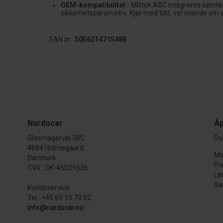
OEM-kompatibilitet
- Milltek ASC integreres sømløs
sikkerhetsparametre. Kjør med tillit, vel vitende om 
EAN nr.:
5056214715488
Nardocar
Åp
Glasmagervej 38C
Du 
4684 Holmegaard
Ma
Danmark
Fr
CVR.: DK-45039536
Lø
Sø
Kundeservice
Tel.: +45 69 15 73 02
info@nardocar.no