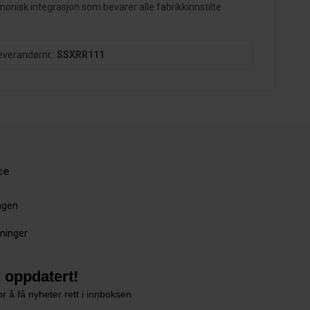
monisk integrasjon som bevarer alle fabrikkinnstilte
everandørnr.:
SSXRR111
ce
ingen
sninger
 oppdatert!
r å få nyheter rett i innboksen