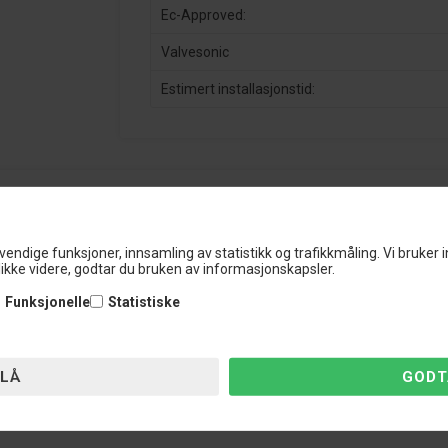
Ec-Approved:
Valvesonic
Estimert installasjonstid:
 Din Ultimative Luftfjæring Oppgradering!
vendige funksjoner, innsamling av statistikk og trafikkmåling. Vi bruker 
 spesielt utviklet for moderne kjøretøy utstyrt med fabrikkmontert luftfj
ikke videre, godtar du bruken av informasjonskapsler.
p, rett fra bekvemmeligheten av din smarttelefon.
 originale luftfjæringskontrollsystem og åpner opp for en verden av mul
Funksjonelle
Statistiske
sligere og nærmere bakken-posisjon, gir vårt ASC-modul deg muligheten 
er at de fabrikkinnstilte sikkerhetsparametrene blir opprettholdt.
ekvemmelighet når du får full kontroll over kjøretøyets kjørehøyde direk
dine.
ts kjørehøyde med presisjon og tilpass kjøreopplevelsen til dine nøyakt