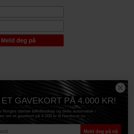
e
Meld deg på
 ET GAVEKORT PÅ 4.000 KR!
av Norges største bilfellesskap og delta automatisk i
n om et gavekort på 4.000 kr til Nardocar.no.
Meld deg på nå