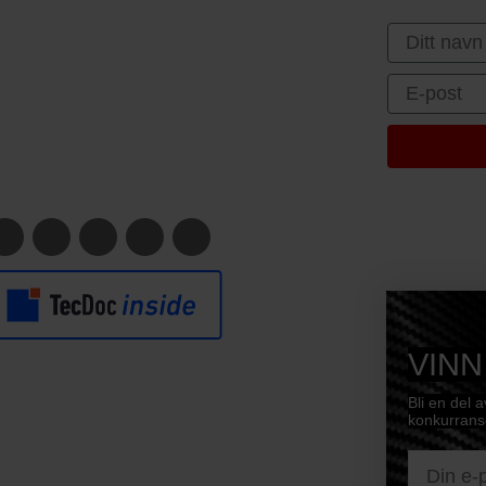
First Nam
Email
VINN
Bli en del 
konkurranse
E-mail