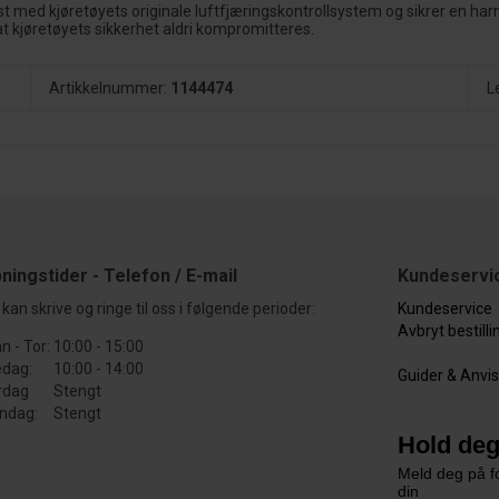
t med kjøretøyets originale luftfjæringskontrollsystem og sikrer en har
at kjøretøyets sikkerhet aldri kompromitteres.
Artikkelnummer:
1144474
L
ningstider - Telefon / E-mail
Kundeservi
kan skrive og ringe til oss i følgende perioder:
Kundeservice
Avbryt bestill
n - Tor:
10:00 - 15:00
edag:
10:00 - 14:00
Guider & Anvi
rdag
Stengt
ndag:
Stengt
Hold deg
Meld deg på fo
din