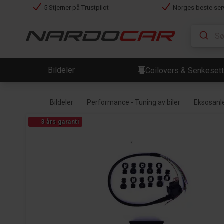
5 Stjerner på Trustpilot
Norges beste ser
Bildeler
Coilovers & Senkesett
Bildeler
Performance - Tuning av biler
Eksosan
3 års garanti