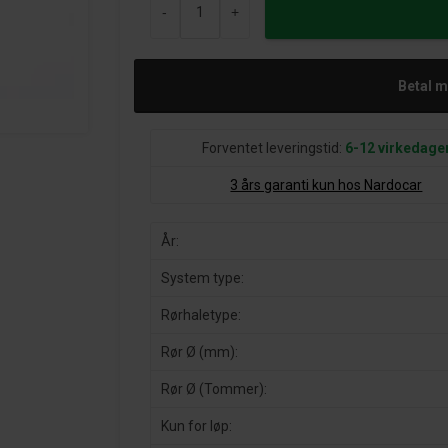
-
+
Betal 
Forventet leveringstid:
6-12 virkedage
3 års garanti kun hos Nardocar
År:
System type:
Rørhaletype:
Rør Ø (mm):
Rør Ø (Tommer):
Kun for løp: