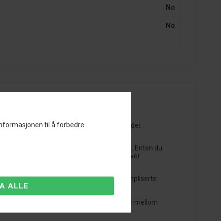
No
No
informasjonen til å forbedre
æring. Si farvel til vanlig kjøring og ønsk det
igheter for å tilpasse kjøreopplevelsen din. Enten du
til å finjustere kjøretøyets kjørehøyde utover
te fra din smarttelefon. Ingen behov for kompliserte
ige preferanser. Oppnå den perfekte balansen mellom