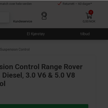
smatch over hele verden
Returrett – 60 dager*
0
Kundeservice
0,00 NOK
El Kjøretøy
tilbud
e Suspension Control
nsion Control Range Rover
Diesel‚ 3.0 V6 & 5.0 V8
ol