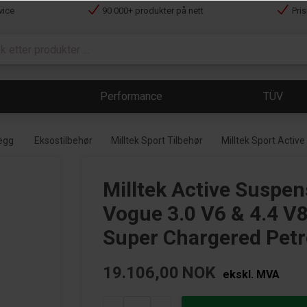
vice
90 000+ produkter på nett
Pri
Performance
TÜV
legg
Eksostilbehør
Milltek Sport Tilbehør
Milltek Sport Activ
Milltek Active Suspe
Vogue 3.0 V6 & 4.4 V8 
Super Chargered Petr
19.106,00
NOK
ekskl. MVA