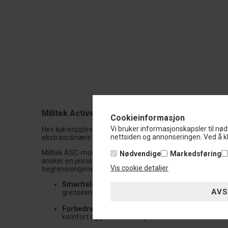
Milltek Active Suspension Control (ASC) Modul –
Cookieinformasjon
Vi bruker informasjonskapsler til nød
Hev kjøreopplevelsen til nye høyder med Millteks ASC-modul,
nettsiden og annonseringen. Ved å kl
ekstraordinære velkommen med et enkelt trykk på en knap
Milltek ASC-modulen integreres sømløst med ditt kjøretøys
Nødvendige
Markedsføring
ønsker en jevnere og mer behagelig kjøretur eller en sport
Vis cookie detaljer
begrensningene i standardjusteringer, samtidig som du sikr
Smarttelefonkontroll
- Opplev en tidligere usett b
grensesnitt eller knapper – alt er ved fingertuppene 
Forbedret justerbarhet
- Hev eller senk kjøretøye
komfort og ytelse uten bry.