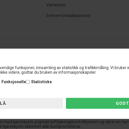
Valvesonic
Estimert installasjonstid:
 Din Ultimative Luftfjæring Oppgradering!
 spesielt utviklet for moderne kjøretøy utstyrt med fabrikkmontert luftfj
vendige funksjoner, innsamling av statistikk og trafikkmåling. Vi bruker 
p, rett fra bekvemmeligheten av din smarttelefon.
ikke videre, godtar du bruken av informasjonskapsler.
 originale luftfjæringskontrollsystem og åpner opp for en verden av mul
sligere og nærmere bakken-posisjon, gir vårt ASC-modul deg muligheten 
Funksjonelle
Statistiske
er at de fabrikkinnstilte sikkerhetsparametrene blir opprettholdt.
ekvemmelighet når du får full kontroll over kjøretøyets kjørehøyde direk
dine.
ts kjørehøyde med presisjon og tilpass kjøreopplevelsen til dine nøyakt
t med kjøretøyets originale luftfjæringskontrollsystem og sikrer en har
at kjøretøyets sikkerhet aldri kompromitteres.