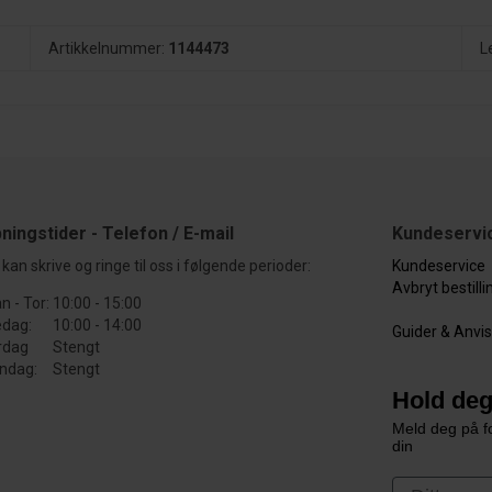
Artikkelnummer:
1144473
L
ningstider - Telefon / E-mail
Kundeservi
kan skrive og ringe til oss i følgende perioder:
Kundeservice
Avbryt bestill
n - Tor:
10:00 - 15:00
edag:
10:00 - 14:00
Guider & Anvi
rdag
Stengt
ndag:
Stengt
Hold deg
Meld deg på fo
din
First Nam