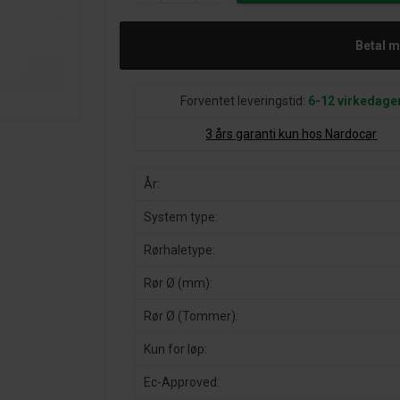
Betal 
Forventet leveringstid:
6-12 virkedage
3 års garanti kun hos Nardocar
År:
System type:
Rørhaletype:
Rør Ø (mm):
Rør Ø (Tommer):
Kun for løp:
Ec-Approved: