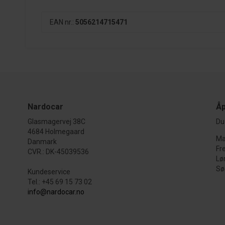
EAN nr.:
5056214715471
Nardocar
Åp
Glasmagervej 38C
Du 
4684 Holmegaard
Ma
Danmark
Fr
CVR.: DK-45039536
Lø
Sø
Kundeservice
Tel.: +45 69 15 73 02
info@nardocar.no