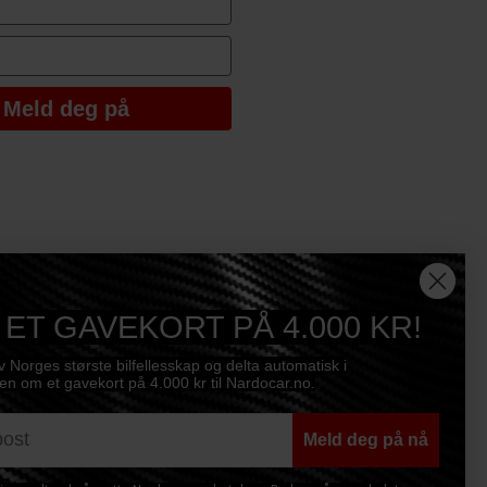
Meld deg på
 ET GAVEKORT PÅ 4.000 KR!
av Norges største bilfellesskap og delta automatisk i
n om et gavekort på 4.000 kr til Nardocar.no.
Meld deg på nå