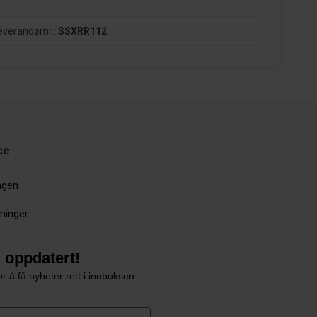
everandørnr.:
SSXRR112
ce
ingen
sninger
 oppdatert!
r å få nyheter rett i innboksen
e