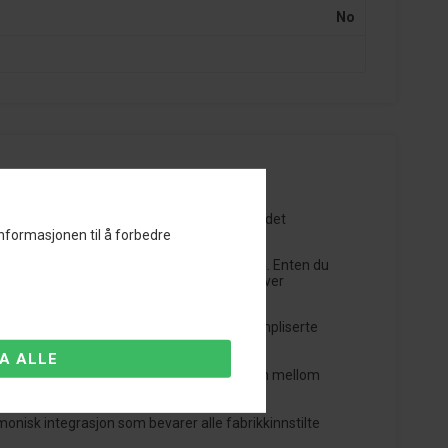
No
æring. Si farvel til vanlig kjøring og ønsk det
informasjonen til å forbedre
igheter for å tilpasse kjøreopplevelsen din. Enten du
til å finjustere kjøretøyets kjørehøyde utover
te fra din smarttelefon. Ingen behov for kompliserte
ige preferanser. Oppnå den perfekte balansen mellom
monisk integrasjon som bevarer alle fabrikkinnstilte