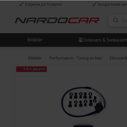
5 Stjerner på Trustpilot
Norges beste ser
Bildeler
Coilovers & Senkesett
Bildeler
Performance - Tuning av biler
Eksosan
3 års garanti