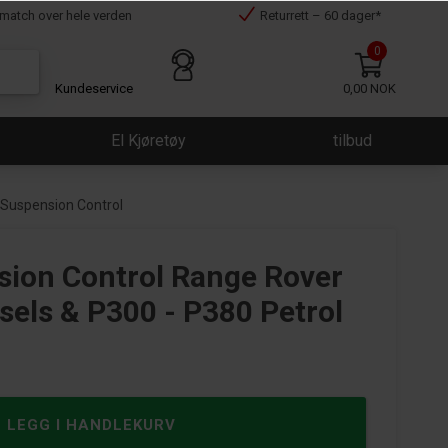
smatch over hele verden
Returrett – 60 dager*
0
Kundeservice
0,00 NOK
El Kjøretøy
tilbud
e Suspension Control
nsion Control Range Rover
sels & P300 - P380 Petrol