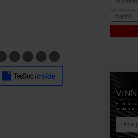
Email
VINN
Bli en del 
konkurranse
E-mail