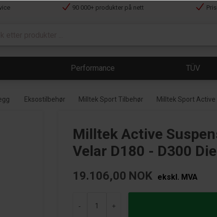
vice
90 000+ produkter på nett
Pri
Performance
TÜV
legg
Eksostilbehør
Milltek Sport Tilbehør
Milltek Sport Activ
Milltek Active Suspe
Velar D180 - D300 Die
19.106,00
NOK
ekskl. MVA
-
+