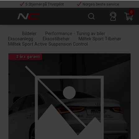
5 Stjerner på Trustpilot
Norges beste service
0
Bildeler
Performance - Tuning av biler
Eksosanlegg
Eksostilbehør
Milltek Sport Tilbehør
Milltek Sport Active Suspension Control
3 års garanti