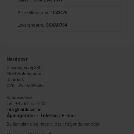
EAN nr.:
5056214716911
Artikkelnummer:
1032478
Leverandørnr.:
SSXAU764
Nardocar
Glasmagervej 38C
4684 Holmegaard
Danmark
CVR.: DK-45039536
Kundeservice
Tel.: +45 69 15 73 02
info@nardocar.no
Åpningstider - Telefon / E-mail
Du kan skrive og ringe til oss i følgende perioder: