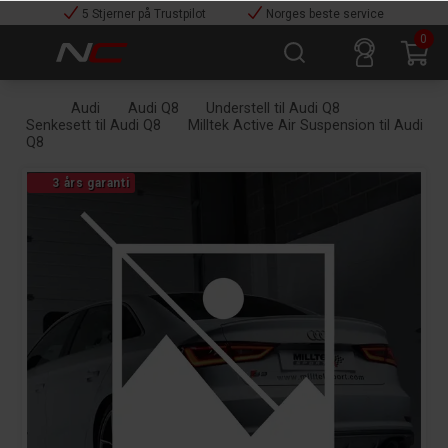
5 Stjerner på Trustpilot
Norges beste service
0
Audi
Audi Q8
Understell til Audi Q8
Senkesett til Audi Q8
Milltek Active Air Suspension til Audi
Q8
3 års garanti