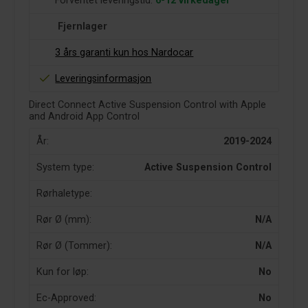
Forventet leveringstid:
6-12 virkedager
Fjernlager
3 års garanti kun hos Nardocar
Leveringsinformasjon
Direct Connect Active Suspension Control with Apple
and Android App Control
År:
2019-2024
System type:
Active Suspension Control
Rørhaletype:
Rør Ø (mm):
N/A
Rør Ø (Tommer):
N/A
Kun for løp:
No
Ec-Approved:
No