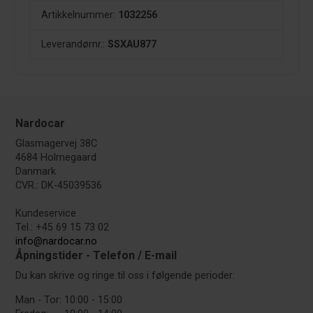
Artikkelnummer:
1032256
Leverandørnr.:
SSXAU877
Nardocar
Glasmagervej 38C
4684 Holmegaard
Danmark
CVR.: DK-45039536
Kundeservice
Tel.: +45 69 15 73 02
info@nardocar.no
Åpningstider - Telefon / E-mail
Du kan skrive og ringe til oss i følgende perioder:
Man - Tor:
10:00 - 15:00