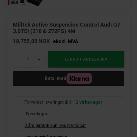
Milltek Active Suspension Control Audi Q7
3.0TDI (218 & 272PS) 4M
18.755,00
NOK
ekskl. MVA
-
+
Betal med
Forventet leveringstid:
6-12 virkedager
Fjernlager
3 års garanti kun hos Nardocar