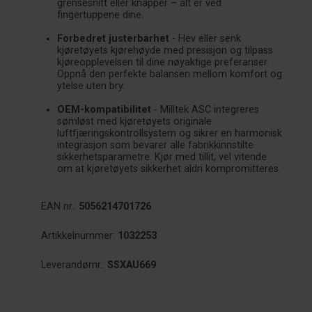
grensesnitt eller knapper – alt er ved
fingertuppene dine.
Forbedret justerbarhet
- Hev eller senk
kjøretøyets kjørehøyde med presisjon og tilpass
kjøreopplevelsen til dine nøyaktige preferanser.
Oppnå den perfekte balansen mellom komfort og
ytelse uten bry.
OEM-kompatibilitet
- Milltek ASC integreres
sømløst med kjøretøyets originale
luftfjæringskontrollsystem og sikrer en harmonisk
integrasjon som bevarer alle fabrikkinnstilte
sikkerhetsparametre. Kjør med tillit, vel vitende
om at kjøretøyets sikkerhet aldri kompromitteres.
EAN nr.:
5056214701726
Artikkelnummer:
1032253
Leverandørnr.:
SSXAU669