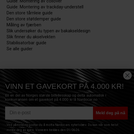
Guide: Montering av coilover
Guide: Montering av trackday-understell
Den store tårnleie guide
Den store støtdemper guide
Måling av fjærben
Slik undersøker du typen av bakakseldesign
Slik finner du akselvekten
Stabilisatorbar guide
Se alle guider
VINN ET GAVEKORT PÅ 4.000 KR!
Bli en del av Norges største bilfellesskap og delta automatisk i
konkurransen om et gavekort på 4.000 kr til Nardocar.no.
E-mail
Meld deg på nå
Ved påmelding godtar du å motta Nardocars nyhetsbrev. Du kan når som helst
Copyright © 2017 Nardocar ApS - All Rights Reserved
Privacy
|
Terms
|
Sitemap
|
Cookies
melde deg av igjen. Vinneren trekkes den 01/06-26.