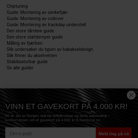
Chiptuning
Guide: Montering av senkefjær
Guide: Montering av coilover
Guide: Montering av trackday-understell
Den store tårnleie guide
Den store støtdemper guide
Måling av fjærben
Slik undersøker du typen av bakakseldesign
Slik finner du akselvekten
Stabilisatorbar guide
Se alle guider
VINN ET GAVEKORT PÅ 4.000 KR!
Bli en del av Norges største bilfellesskap og delta automatisk i
konkurransen om et gavekort på 4.000 kr til Nardocar.no.
E-mail
Meld deg på nå