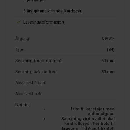
Fjernlager
3 års garanti kun hos Nardocar
Leveringsinformasjon
Årgang:
09/91-
Type:
(B4)
Senkning foran: omtrent
60 mm
Senkning bak: omtrent
30 mm
Akselvekt foran:
Akselvekt bak:
Notater:
Ikke til køretøjer med
automatgear.
Sænknings intervallet skal
kontrolleres i henhold til
kravene i TÜV-certifikatet.