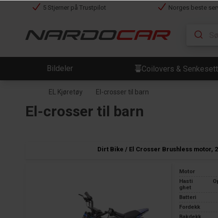
5 Stjerner på Trustpilot
Norges beste ser
Bildeler
Coilovers & Senkesett
EL Kjøretøy
El-crosser til barn
El-crosser til barn
Dirt Bike / El Crosser Brushless motor, 
Motor
Hasti
O
ghet
Batteri
Fordekk
Bakdekk