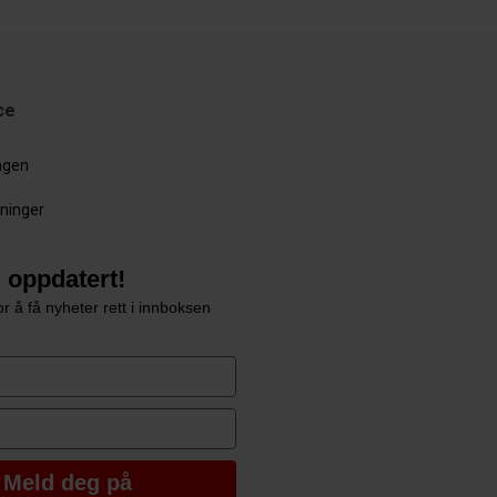
ce
ingen
sninger
 oppdatert!
r å få nyheter rett i innboksen
e
Meld deg på