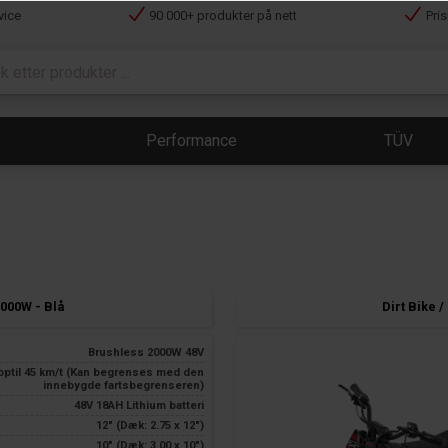
vice
90 000+ produkter på nett
Pri
Performance
TÜV
2000W - Blå
Dirt Bike 
Brushless 2000W 48V
pptil 45 km/t (Kan begrenses med den
innebygde fartsbegrenseren)
48V 18AH Lithium batteri
12" (Dæk: 2.75 x 12")
10" (Dæk: 3.00 x 10")