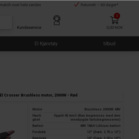
smatch over hele verden
Returrett – 60 dager*
0
Kundeservice
0,00 NOK
El Kjøretøy
tilbud
/ El Crosser Brushless motor, 2000W - Rød
Motor
Brushless 2000W 48V
Hasti
Opptil 45 km/t (Kan begrenses med den
ghet
innebygde fartsbegrenseren)
Batteri
48V 18AH Lithium batteri
Fordekk
12" (Dæk: 2.75 x 12")
Bakdekk
10" (Dæk: 3.00 x 10")