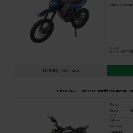
Tilhengerfest
På lager
Lev. ca.:
24/11/2
10.938,-
Dirt Bike / El Crosser Brushless motor, 2
Motor
Hasti
O
ghet
Batteri
Fordekk
Bakdekk