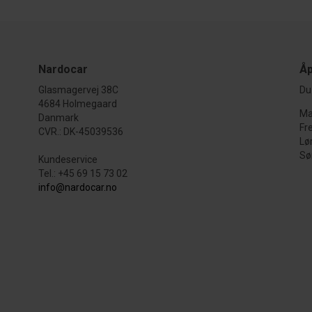
Nardocar
Åp
Glasmagervej 38C
Du 
4684 Holmegaard
Ma
Danmark
Fr
CVR.: DK-45039536
Lø
Sø
Kundeservice
Tel.: +45 69 15 73 02
info@nardocar.no