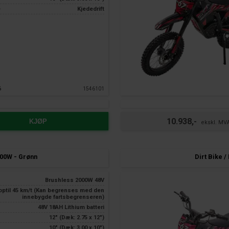
e
Kjededrift
6
1546101
10.938,-
KJØP
000W - Grønn
Dirt Bike /
Brushless 2000W 48V
pptil 45 km/t (Kan begrenses med den
innebygde fartsbegrenseren)
48V 18AH Lithium batteri
12" (Dæk: 2.75 x 12")
10" (Dæk: 3.00 x 10")