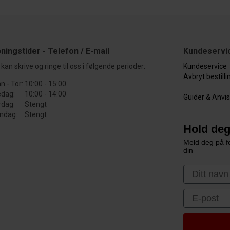
ningstider - Telefon / E-mail
Kundeservi
kan skrive og ringe til oss i følgende perioder:
Kundeservice
Avbryt bestill
n - Tor:
10:00 - 15:00
edag:
10:00 - 14:00
Guider & Anvi
rdag
Stengt
ndag:
Stengt
Hold deg
Meld deg på fo
din
First Nam
Email