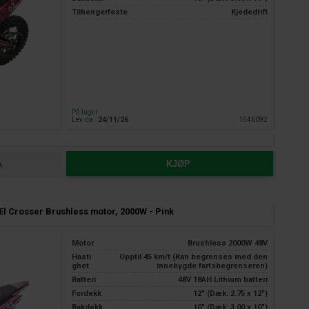
Tilhengerfeste
Kjededrift
På lager
Lev. ca.:
24/11/26
1546092
KJØP
 El Crosser Brushless motor, 2000W - Pink
Motor
Brushless 2000W 48V
Hasti
Opptil 45 km/t (Kan begrenses med den
ghet
innebygde fartsbegrenseren)
Batteri
48V 18AH Lithium batteri
Fordekk
12" (Dæk: 2.75 x 12")
Bakdekk
10" (Dæk: 3.00 x 10")